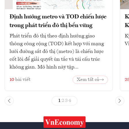
Định hướng metro và TOD chiến lược
K
trong phát triển đô thị bền vững
K
Phát triển đô thị theo định hướng giao
K
thông công cộng (TOD) kết hợp với mạng
V
lưới đường sắt đô thị (metro) là chiến lược
cốt lõi để giải quyết ùn tắc và tái cấu trúc
không gian. Mô hình này tập...
10
bài viết
Xem tất cả
2
1
2
3
4