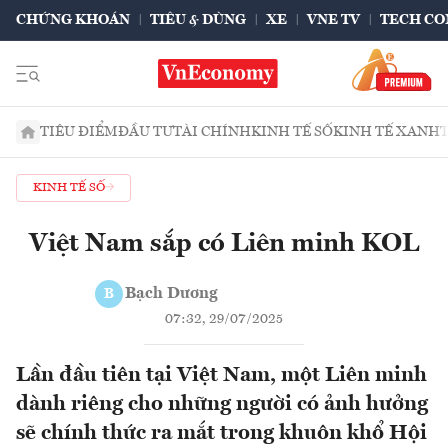
CHỨNG KHOÁN
TIÊU & DÙNG
XE
VNE TV
TECH CO
TIÊU ĐIỂM
ĐẦU TƯ
TÀI CHÍNH
KINH TẾ SỐ
KINH TẾ XANH
KINH TẾ SỐ
Việt Nam sắp có Liên minh KOL
Bạch Dương
B
07:32, 29/07/2025
Lần đầu tiên tại Việt Nam, một Liên minh
dành riêng cho những người có ảnh hưởng
sẽ chính thức ra mắt trong khuôn khổ Hội