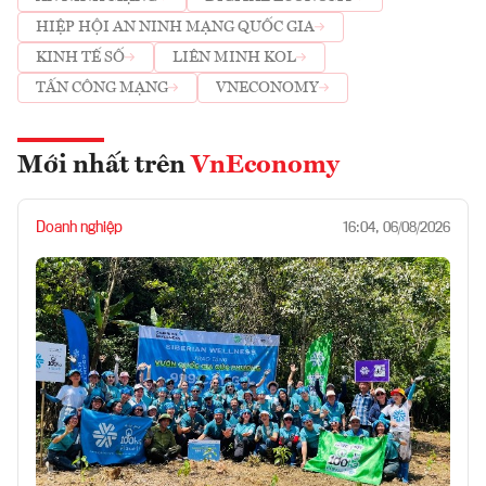
HIỆP HỘI AN NINH MẠNG QUỐC GIA
KINH TẾ SỐ
LIÊN MINH KOL
TẤN CÔNG MẠNG
VNECONOMY
Mới nhất trên
VnEconomy
Doanh nghiệp
16:04, 06/08/2026