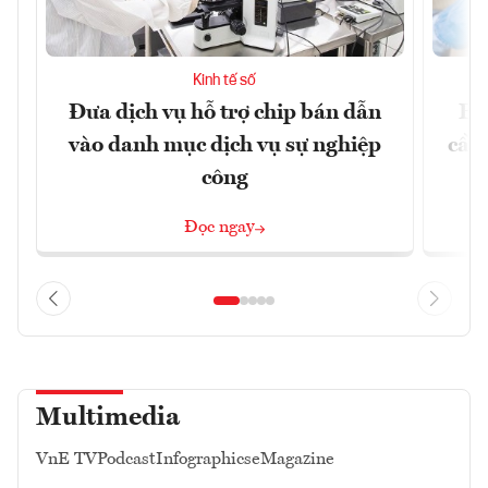
Kinh tế số
Đưa dịch vụ hỗ trợ chip bán dẫn
EU
vào danh mục dịch vụ sự nghiệp
cầu
công
Đọc ngay
Multimedia
VnE TV
Podcast
Infographics
eMagazine