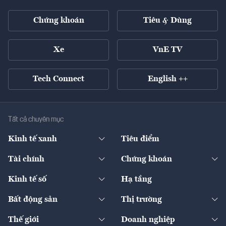
Chứng khoán
Tiêu & Dùng
Xe
VnE TV
Tech Connect
English ++
Tất cả chuyên mục
Kinh tế xanh
Tiêu điểm
Chuyển động xanh
Tài chính
Chứng khoán
Pháp lý
Ngân hàng
Doanh nghiệp niêm yết
Kinh tế số
Hạ tầng
Thương hiệu xanh
Thị trường vốn
Thị trường
Sản phẩm - Thị trường
Bất động sản
Thị trường
Diễn đàn
Thuế
Đầu tư
Tài sản số
Chính sách
Xuất nhập khẩu
Thế giới
Doanh nghiệp
Bảo hiểm
Quốc tế