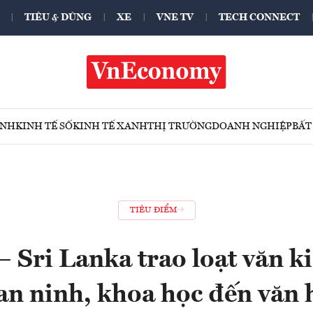
TIÊU & DÙNG
XE
VNE TV
TECH CONNECT
ÍNH
KINH TẾ SỐ
KINH TẾ XANH
THỊ TRƯỜNG
DOANH NGHIỆP
BẤT
TIÊU ĐIỂM
 Sri Lanka trao loạt văn k
 an ninh, khoa học đến văn 