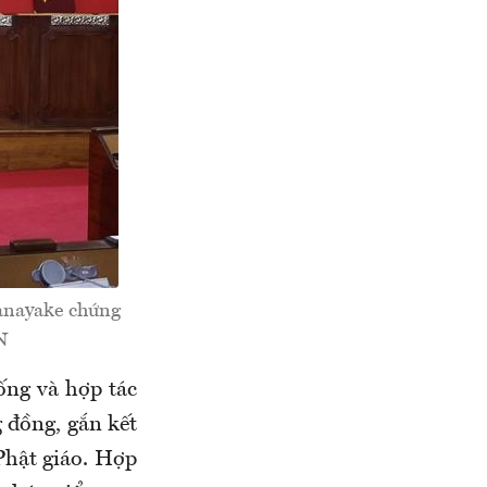
anayake chứng
N
ống và hợp tác
g đồng, gắn kết
 Phật giáo. Hợp