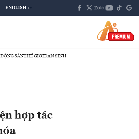
ENGLISH ++
 ĐỘNG SẢN
THẾ GIỚI
DÂN SINH
iện hợp tác
hóa