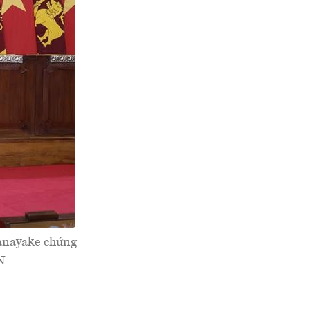
anayake chứng
N