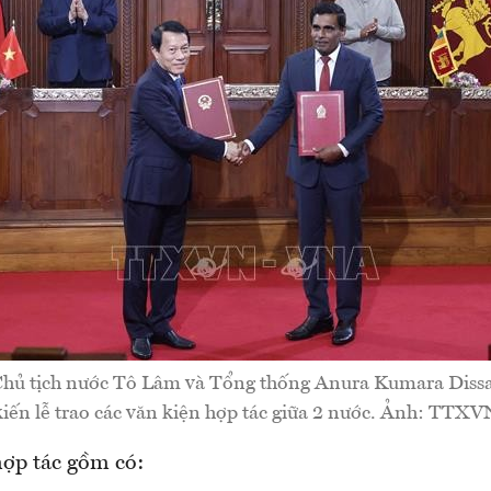
 Chủ tịch nước Tô Lâm và Tổng thống Anura Kumara Diss
kiến lễ trao các văn kiện hợp tác giữa 2 nước. Ảnh: TTXV
hợp tác gồm có: