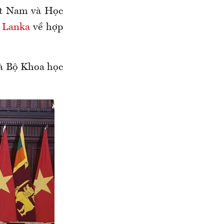
ệt Nam và Học
i Lanka
về hợp
và Bộ Khoa học