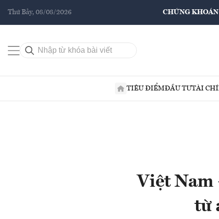
Thứ Bảy, 08/08/2026
CHỨNG KHOÁN
TIÊU ĐIỂM
ĐẦU TƯ
TÀI CH
Việt Nam –
từ