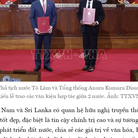
 Chủ tịch nước Tô Lâm và Tổng thống Anura Kumara Diss
kiến lễ trao các văn kiện hợp tác giữa 2 nước. Ảnh: TTXV
 Nam và Sri Lanka có quan hệ hữu nghị truyền th
tốt đẹp, đặc biệt là tin cậy chính trị cao và sự tươn
hát triển đất nước, chia sẻ các giá trị về văn hóa,