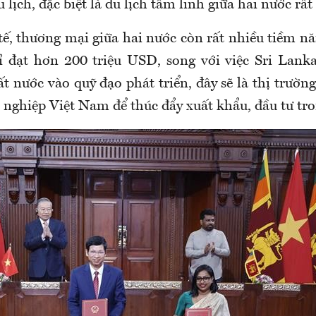
 lịch, đặc biệt là du lịch tâm linh giữa hai nước rất
ế, thương mại giữa hai nước còn rất nhiều tiềm nă
 đạt hơn 200 triệu USD, song với việc Sri Lank
t nước vào quỹ đạo phát triển, đây sẽ là thị trườn
nghiệp Việt Nam để thúc đẩy xuất khẩu, đầu tư tro