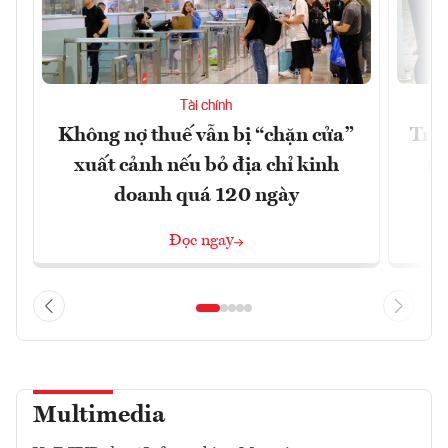
Tài chính
Không nợ thuế vẫn bị “chặn cửa”
Tron
xuất cảnh nếu bỏ địa chỉ kinh
từ
doanh quá 120 ngày
Đọc ngay
Multimedia