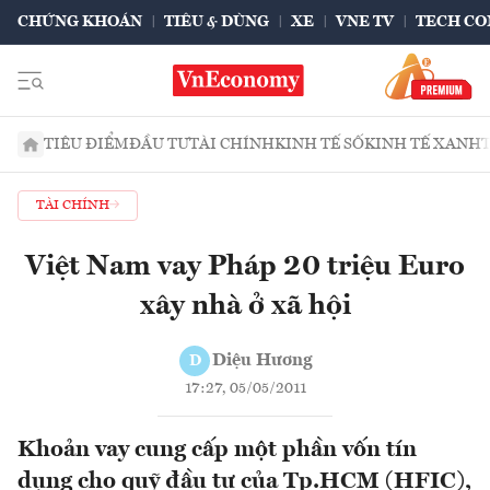
CHỨNG KHOÁN
TIÊU & DÙNG
XE
VNE TV
TECH CO
TIÊU ĐIỂM
ĐẦU TƯ
TÀI CHÍNH
KINH TẾ SỐ
KINH TẾ XANH
TÀI CHÍNH
Việt Nam vay Pháp 20 triệu Euro
xây nhà ở xã hội
Diệu Hương
D
17:27, 05/05/2011
Khoản vay cung cấp một phần vốn tín
dụng cho quỹ đầu tư của Tp.HCM (HFIC),