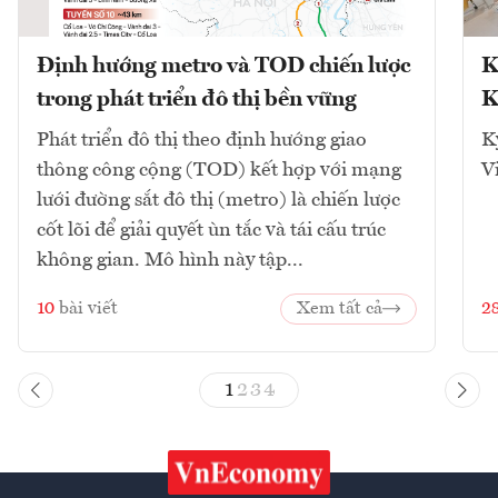
Định hướng metro và TOD chiến lược
K
trong phát triển đô thị bền vững
K
Phát triển đô thị theo định hướng giao
K
thông công cộng (TOD) kết hợp với mạng
V
lưới đường sắt đô thị (metro) là chiến lược
cốt lõi để giải quyết ùn tắc và tái cấu trúc
không gian. Mô hình này tập...
10
bài viết
Xem tất cả
2
1
2
3
4