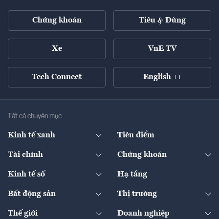
Chứng khoán
Tiêu & Dùng
Xe
VnE TV
Tech Connect
English ++
Tất cả chuyên mục
Kinh tế xanh
Tiêu điểm
Chuyển động xanh
Tài chính
Chứng khoán
Pháp lý
Ngân hàng
Doanh nghiệp niêm yết
Kinh tế số
Hạ tầng
Thương hiệu xanh
Thị trường vốn
Thị trường
Sản phẩm - Thị trường
Bất động sản
Thị trường
Diễn đàn
Thuế
Đầu tư
Tài sản số
Chính sách
Xuất nhập khẩu
Thế giới
Doanh nghiệp
Bảo hiểm
Quốc tế