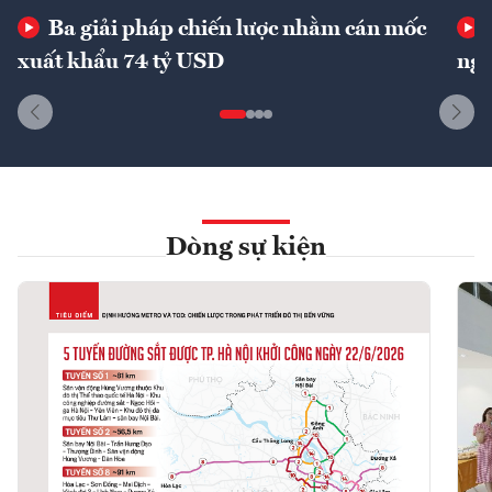
Ba giải pháp chiến lược nhằm cán mốc
xuất khẩu 74 tỷ USD
ngu
Dòng sự kiện