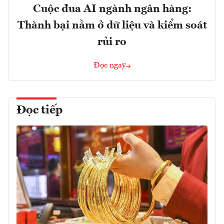
Cuộc đua AI ngành ngân hàng:
Thành bại nằm ở dữ liệu và kiểm soát
rủi ro
Đọc ngay
Đọc tiếp