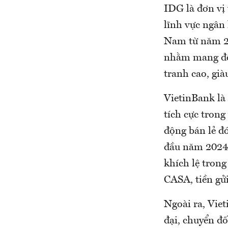
IDG là đơn vị 
lĩnh vực ngân
Nam từ năm 20
nhằm mang đế
tranh cao, già
VietinBank là
tích cực tron
động bán lẻ đ
đầu năm 2024,
khích lệ trong
CASA, tiền gử
Ngoài ra, Vie
đại, chuyển đ