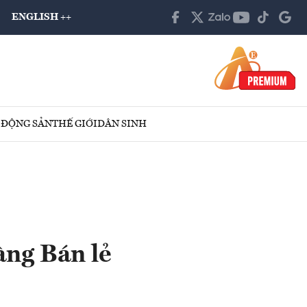
ENGLISH ++
 ĐỘNG SẢN
THẾ GIỚI
DÂN SINH
àng Bán lẻ