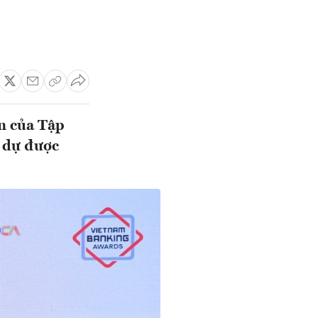
ên của Tập
 dự được