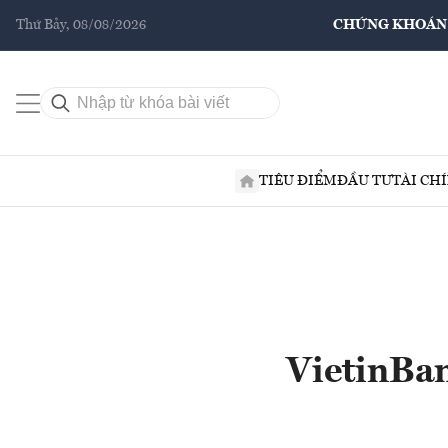
Thứ Bảy, 08/08/2026
CHỨNG KHOÁN
TIÊU ĐIỂM
ĐẦU TƯ
TÀI CH
VietinBan