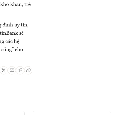
 khó khăn, trẻ
định uy tín,
etinBank sẽ
ng các hệ
 sống” cho