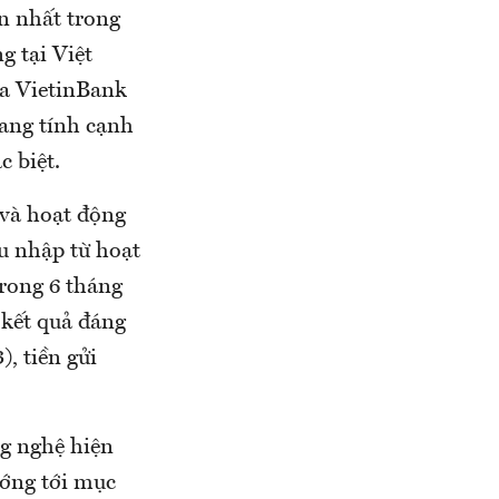
ớn nhất trong
g tại Việt
ủa VietinBank
ang tính cạnh
c biệt.
và hoạt động
u nhập từ hoạt
rong 6 tháng
 kết quả đáng
, tiền gửi
ng nghệ hiện
ướng tới mục