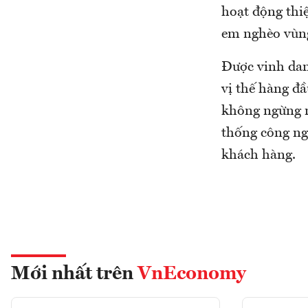
hoạt động thiệ
em nghèo vùng
Được vinh dan
vị thế hàng đầ
không ngừng n
thống công ng
khách hàng.
Mới nhất trên
VnEconomy