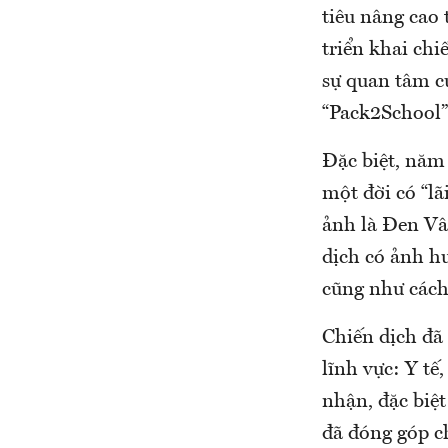
tiêu nâng cao
triển khai chi
sự quan tâm c
“Pack2School
Đặc biệt, năm
một đời có “lã
ảnh là Đen Vâ
dịch có ảnh h
cũng như cách
Chiến dịch đã 
lĩnh vực: Y tế
nhận, đặc biệ
đã đóng góp ch