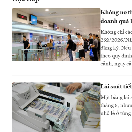
Không nợ th
doanh quá 
Không chỉ các
252/2026/NĐ-
đăng ký. Nếu 
theo quy định
cảnh, ngay cả
Lãi suất ti
Mặt bằng lãi 
tháng 8, như
nhỏ lẻ ở từng