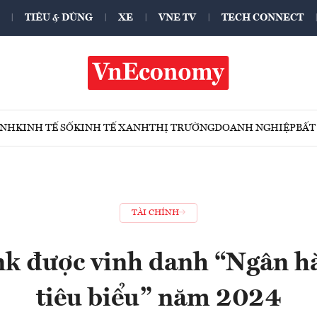
TIÊU & DÙNG
XE
VNE TV
TECH CONNECT
ÍNH
KINH TẾ SỐ
KINH TẾ XANH
THỊ TRƯỜNG
DOANH NGHIỆP
BẤT
TÀI CHÍNH
k được vinh danh “Ngân h
tiêu biểu” năm 2024