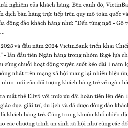
 trải nghiệm của khách hàng. Bên cạnh đó, Vietin
ến dịch bán hàng trực tiếp trên quy mô toàn quốc v
ủa đông đảo khách hàng như: “Đến từng ngõ - Gõ t
”…
 2023 và đầu năm 2024 VietinBank triển khai Chiế
i” - lần đầu tiên Ngân hàng trong nhóm Big4 lựa ch
u cùng chuỗi hoạt động xuyên suốt kéo dài 1 năm lọ
ưởng nhất trên mạng xã hội mang lại nhiều hiệu ứng
 nhìn mới của đối tượng khách hàng trẻ về ngân h
ra mắt thẻ Eliv3 với mức ưu đãi hoàn tiền lên đến 
, giáo dục, giải trí, du lịch và đã được đông đảo kh
t là khách hàng trẻ. Cũng trong khuôn khổ chiến dị
o các chương trình an sinh xã hội như cùng các đối