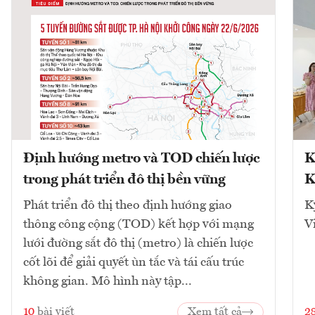
Định hướng metro và TOD chiến lược
K
trong phát triển đô thị bền vững
K
Phát triển đô thị theo định hướng giao
K
thông công cộng (TOD) kết hợp với mạng
V
lưới đường sắt đô thị (metro) là chiến lược
cốt lõi để giải quyết ùn tắc và tái cấu trúc
không gian. Mô hình này tập...
10
bài viết
Xem tất cả
2