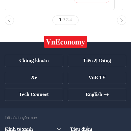
1
2
3
4
Chứng khoán
Tiêu & Dùng
Xe
VnE TV
Tech Connect
English ++
Tất cả chuyên mục
Kinh tế xanh
Tiêu điểm