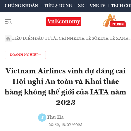
CHỨNG KHOÁN
TIÊU & DÙNG
XE
VNE TV
TECH CO
TIÊU ĐIỂM
ĐẦU TƯ
TÀI CHÍNH
KINH TẾ SỐ
KINH TẾ XANH
DOANH NGHIỆP
Vietnam Airlines vinh dự đăng cai
Hội nghị An toàn và Khai thác
hàng không thế giới của IATA năm
2023
Thu Hà
T
20:52, 18/07/2023