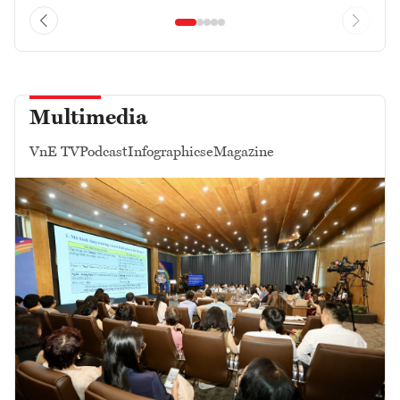
Multimedia
VnE TV
Podcast
Infographics
eMagazine