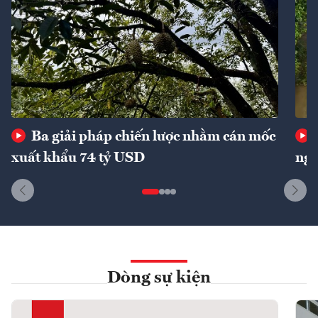
Ba giải pháp chiến lược nhằm cán mốc
xuất khẩu 74 tỷ USD
ngu
Dòng sự kiện