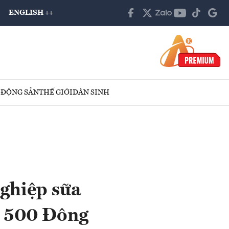
ENGLISH ++
 ĐỘNG SẢN
THẾ GIỚI
DÂN SINH
nghiệp sữa
e 500 Đông