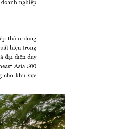
c doanh nghiệp
iệp thâm dụng
xuất hiện trong
à đại diện duy
heast Asia 500
g cho khu vực