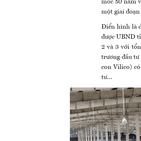
mốc 50 năm vớ
một giai đoạn 
Điển hình là 
được UBND tỉn
2 và 3 với tổ
trương đầu tư
con Vilico) c
tư…