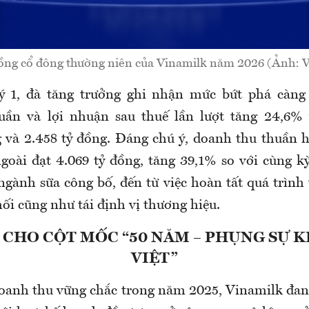
đồng cổ đông thường niên của Vinamilk năm 2026 (Ảnh: V
ý 1, đà tăng trưởng ghi nhận mức bứt phá càng 
uần và lợi nhuận sau thuế lần lượt tăng 24,6% 
g và 2.458 tỷ đồng. Đáng chú ý, doanh thu thuần h
goài đạt 4.069 tỷ đồng, tăng 39,1% so với cùng kỳ
gành sữa công bố, đến từ việc hoàn tất quá trình 
ối cũng như tái định vị thương hiệu.
 CHO CỘT MỐC “50 NĂM – PHỤNG SỰ 
VIỆT”
oanh thu vững chắc trong năm 2025, Vinamilk đan