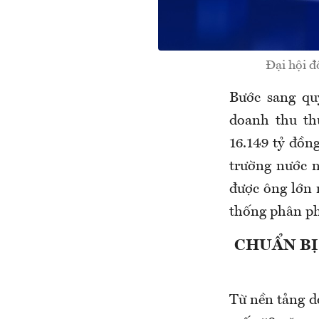
Đại hội 
Bước sang qu
doanh thu th
16.149 tỷ đồn
trường nước n
được ông lớn n
thống phân ph
CHUẨN BỊ
Từ nền tảng d