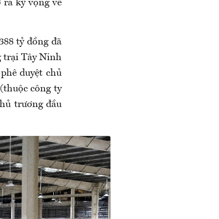
 ra kỳ vọng về
388 tỷ đồng đã
 trại Tây Ninh
 phê duyệt chủ
(thuộc công ty
chủ trương đầu