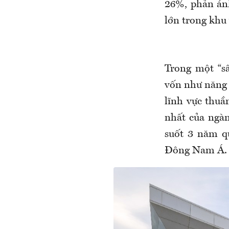
26%, phản ánh
lớn trong khu 
Trong một “s
vốn như năng l
lĩnh vực thuầ
nhất của ngàn
suốt 3 năm q
Đông Nam Á.