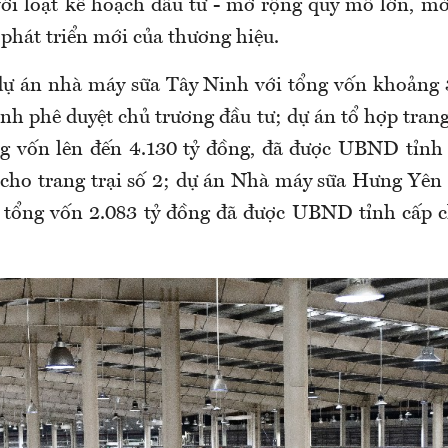
i loạt kế hoạch đầu tư - mở rộng quy mô lớn, mở
phát triển mới của thương hiệu.
dự án nhà máy sữa Tây Ninh với tổng vốn khoảng 
h phê duyệt chủ trương đầu tư; dự án tổ hợp trang
ng vốn lên đến 4.130 tỷ đồng, đã được UBND tỉnh
 cho trang trại số 2; dự án Nhà máy sữa Hưng Yên 
ó tổng vốn 2.083 tỷ đồng đã được UBND tỉnh cấp 