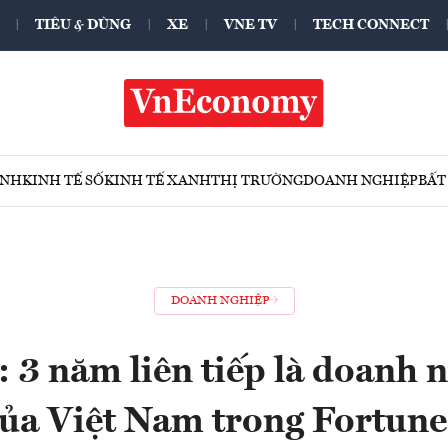
TIÊU & DÙNG
XE
VNE TV
TECH CONNECT
ÍNH
KINH TẾ SỐ
KINH TẾ XANH
THỊ TRƯỜNG
DOANH NGHIỆP
BẤT
DOANH NGHIỆP
 3 năm liên tiếp là doanh 
của Việt Nam trong Fortun