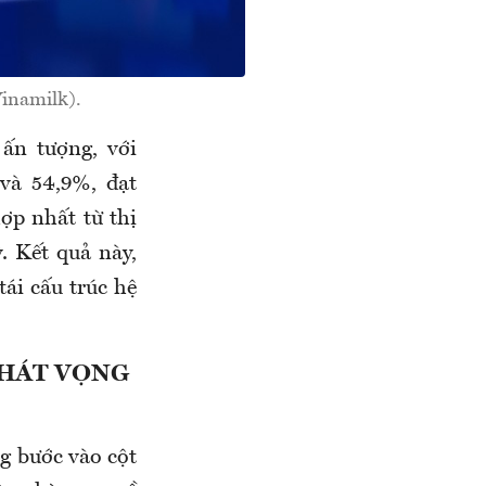
inamilk).
ấn tượng, với
và 54,9%, đạt
ợp nhất từ thị
. Kết quả này,
tái cấu trúc hệ
KHÁT VỌNG
g bước vào cột