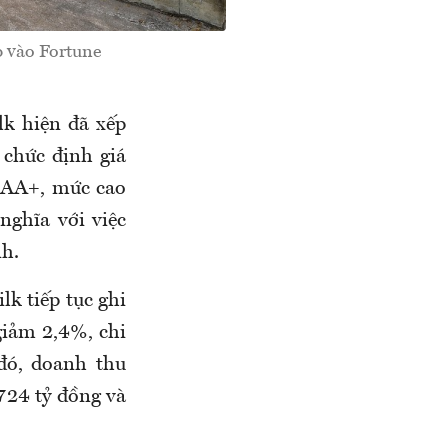
p vào Fortune
lk hiện đã xếp
 chức định giá
AAA+, mức cao
nghĩa với việc
h.
k tiếp tục ghi
giảm 2,4%, chi
đó, doanh thu
724 tỷ đồng và