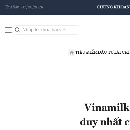
Thứ Sáu, 07/08/2026
CHỨNG KHOÁN
TIÊU ĐIỂM
ĐẦU TƯ
TÀI CH
Vinamilk:
duy nhất 