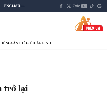
ENGLISH ++
 ĐỘNG SẢN
THẾ GIỚI
DÂN SINH
 trở lại