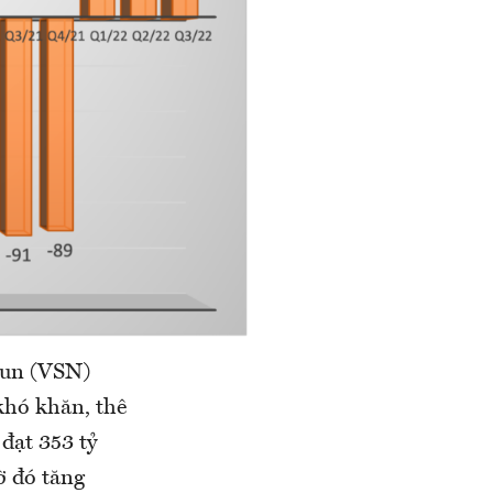
sun (VSN)
khó khăn, thê
đạt 353 tỷ
ờ đó tăng