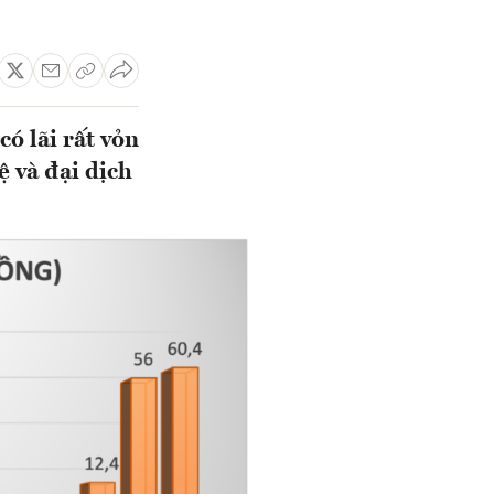
ó lãi rất vỏn
ệ và đại dịch