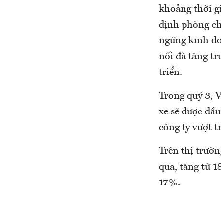
khoảng thời g
định phòng ch
ngừng kinh do
nối đà tăng t
triển.
Trong quý 3, 
xe sẽ được đầ
công ty vượt t
Trên thị trườ
qua, tăng từ 
17%.