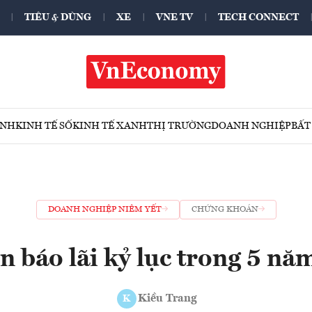
TIÊU & DÙNG
XE
VNE TV
TECH CONNECT
ÍNH
KINH TẾ SỐ
KINH TẾ XANH
THỊ TRƯỜNG
DOANH NGHIỆP
BẤT
DOANH NGHIỆP NIÊM YẾT
CHỨNG KHOÁN
 báo lãi kỷ lục trong 5 năm
Kiều Trang
K