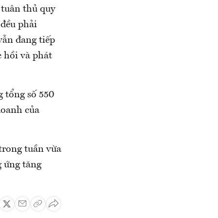
 tuân thủ quy
 đều phải
vẫn đang tiếp
 hồi và phát
g tổng số 550
doanh của
trong tuần vừa
g ứng tăng