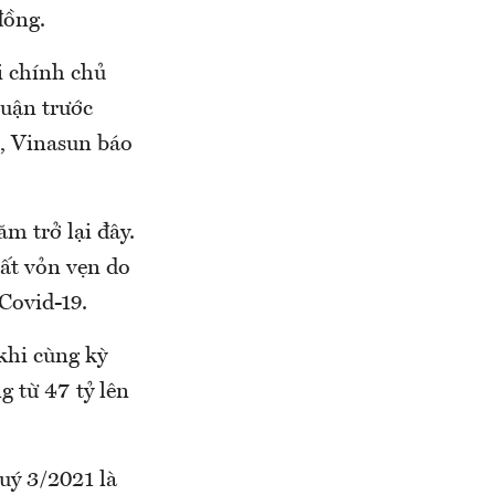
đồng.
i chính chủ
huận trước
h, Vinasun báo
ăm trở lại đây.
rất vỏn vẹn do
 Covid-19.
khi cùng kỳ
g từ 47 tỷ lên
quý 3/2021 là