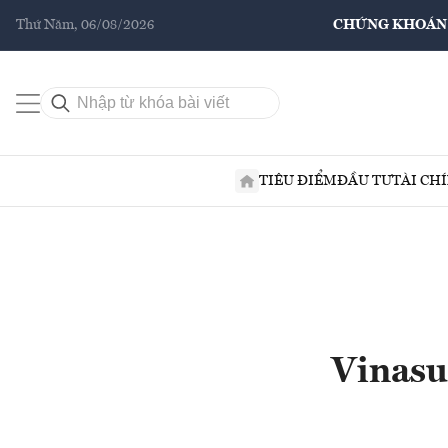
Thứ Năm, 06/08/2026
CHỨNG KHOÁN
TIÊU ĐIỂM
ĐẦU TƯ
TÀI CH
Vinasun