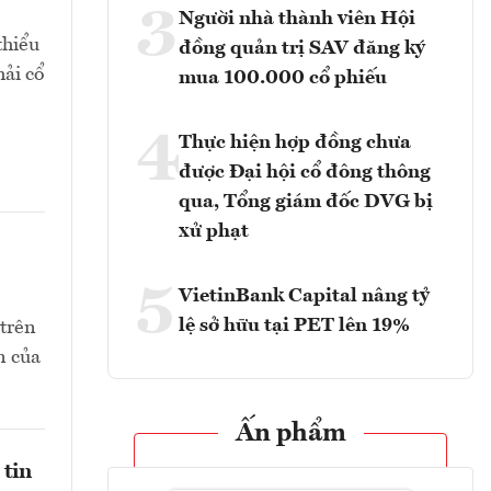
3
Người nhà thành viên Hội
thiểu
đồng quản trị SAV đăng ký
hải cổ
mua 100.000 cổ phiếu
4
Thực hiện hợp đồng chưa
được Đại hội cổ đông thông
qua, Tổng giám đốc DVG bị
xử phạt
5
VietinBank Capital nâng tỷ
lệ sở hữu tại PET lên 19%
 trên
n của
Ấn phẩm
 tin