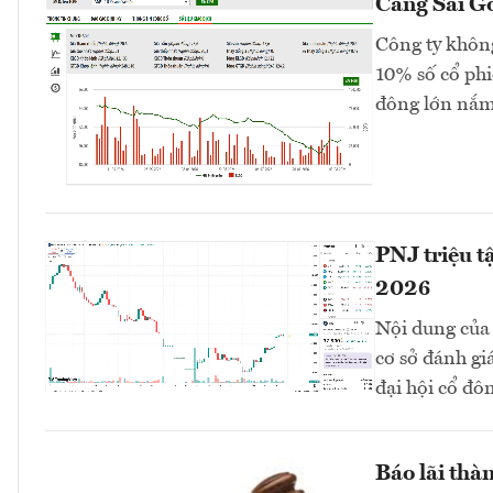
Cảng Sài Gò
Công ty không
10% số cổ phi
đông lớn nắm
PNJ triệu t
2026
Nội dung của 
cơ sở đánh gi
đại hội cổ đô
Báo lãi thàn