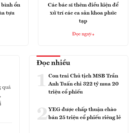
 bình ổn
Các bác sĩ thêm điều kiện để
ùa tựu
xử trí các ca sản khoa phức
tạp
Đọc ngay
Đọc nhiều
1
Con trai Chủ tịch MSB Trần
Anh Tuấn chi 322 tỷ mua 20
g quá
triệu cổ phiếu
,
ị
2
YEG được chấp thuận chào
bán 25 triệu cổ phiếu riêng lẻ