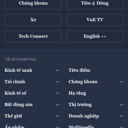
Chứng khoán
Tiêu & Dùng
Xe
VnE TV
Tech Connect
English ++
Tất cả chuyên mục
Kinh tế xanh
Tiêu điểm
Chuyển động xanh
Tài chính
Chứng khoán
Pháp lý
Ngân hàng
Doanh nghiệp niêm yết
Kinh tế số
Hạ tầng
Thương hiệu xanh
Thị trường vốn
Thị trường
Sản phẩm - Thị trường
Bất động sản
Thị trường
Diễn đàn
Thuế
Đầu tư
Tài sản số
Chính sách
Xuất nhập khẩu
Thế giới
Doanh nghiệp
Bảo hiểm
Quốc tế
Dịch vụ số
Thị trường
Khung pháp lý
Kinh tế
Chuyển động
Ấn phẩm
Multimedia