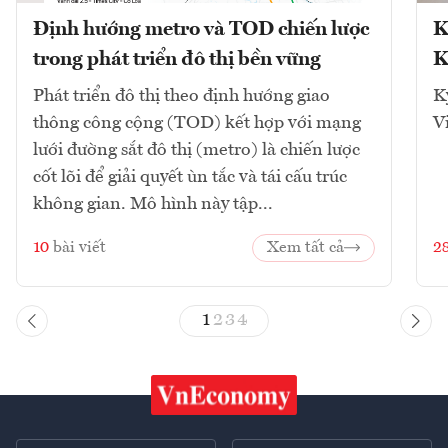
Định hướng metro và TOD chiến lược
K
trong phát triển đô thị bền vững
K
Phát triển đô thị theo định hướng giao
K
thông công cộng (TOD) kết hợp với mạng
V
lưới đường sắt đô thị (metro) là chiến lược
cốt lõi để giải quyết ùn tắc và tái cấu trúc
không gian. Mô hình này tập...
10
bài viết
Xem tất cả
2
1
2
3
4