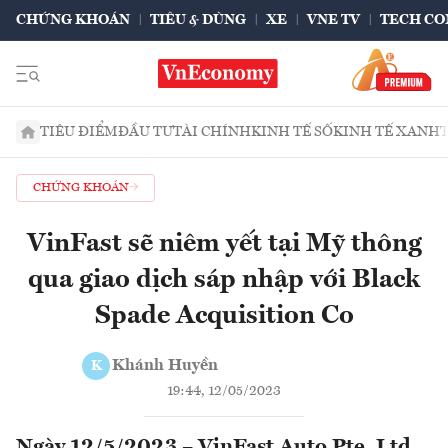
CHỨNG KHOÁN
TIÊU & DÙNG
XE
VNE TV
TECH CO
TIÊU ĐIỂM
ĐẦU TƯ
TÀI CHÍNH
KINH TẾ SỐ
KINH TẾ XANH
CHỨNG KHOÁN
VinFast sẽ niêm yết tại Mỹ thông
qua giao dịch sáp nhập với Black
Spade Acquisition Co
Khánh Huyền
K
19:44, 12/05/2023
Ngày 12/5/2023 – VinFast Auto Pte. Ltd.