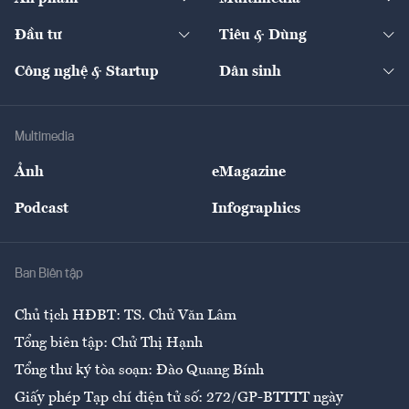
Khung pháp lý
Start-up
Dự án
Công nghiệp
Chuyển động 24h
Đối thoại
The Guide
Video
Đầu tư
Tiêu & Dùng
Quản trị số
Cafe BĐS
Thị trường
Kinh doanh
Kết nối
Tạp chí kinh tế Việt Nam
eMagazine
Nhà đầu tư
Du lịch
Công nghệ & Startup
Dân sinh
Tư vấn
Nông sản
Doanh nhân
Tư vấn Tiêu & Dùng
Infographics
Hạ tầng
Sức khỏe
Khung pháp lý
Doanh nghiệp
Địa phương
Thị trường
Bảo hiểm
Multimedia
Sự kiện
Nhân lực
Ảnh
eMagazine
Đẹp +
An sinh
Podcast
Infographics
Giải trí
Y tế
Nhà
Ban Biên tập
Ẩm thực
Chủ tịch HĐBT: TS. Chử Văn Lâm
Tổng biên tập: Chử Thị Hạnh
Tổng thư ký tòa soạn: Đào Quang Bính
Giấy phép Tạp chí điện tử số: 272/GP-BTTTT ngày