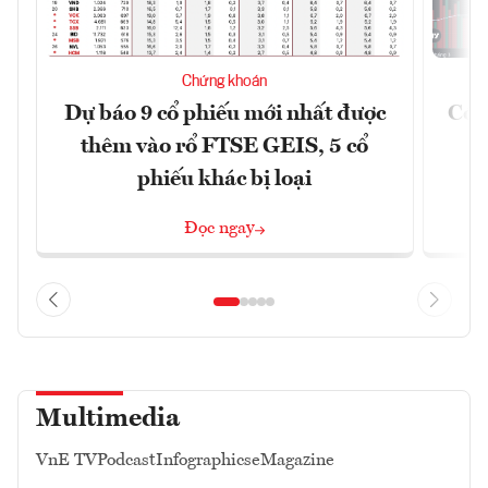
Chứng khoán
Dự báo 9 cổ phiếu mới nhất được
Có t
thêm vào rổ FTSE GEIS, 5 cổ
phiếu khác bị loại
Đọc ngay
Multimedia
VnE TV
Podcast
Infographics
eMagazine