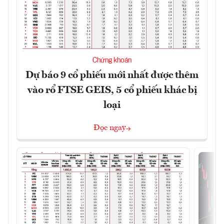
Chứng khoán
Dự báo 9 cổ phiếu mới nhất được thêm
vào rổ FTSE GEIS, 5 cổ phiếu khác bị
loại
Đọc ngay