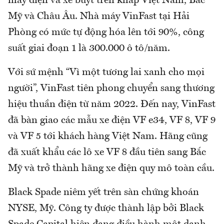
máy điện và xe buýt trên khắp Việt Nam, Bắc
Mỹ và Châu Âu. Nhà máy VinFast tại Hải
Phòng có mức tự động hóa lên tới 90%, công
suất giai đoạn 1 là 300.000 ô tô/năm.
Với sứ mệnh “Vì một tương lai xanh cho mọi
người”, VinFast tiên phong chuyển sang thương
hiệu thuần điện từ năm 2022. Đến nay, VinFast
đã bàn giao các mẫu xe điện VF e34, VF 8, VF 9
và VF 5 tới khách hàng Việt Nam. Hãng cũng
đã xuất khẩu các lô xe VF 8 đầu tiên sang Bắc
Mỹ và trở thành hãng xe điện quy mô toàn cầu.
Black Spade niêm yết trên sàn chứng khoán
NYSE, Mỹ. Công ty được thành lập bởi Black