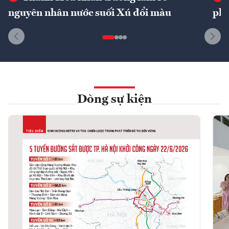
nguyên nhân nước suối Xú đổi màu
phí
Dòng sự kiện