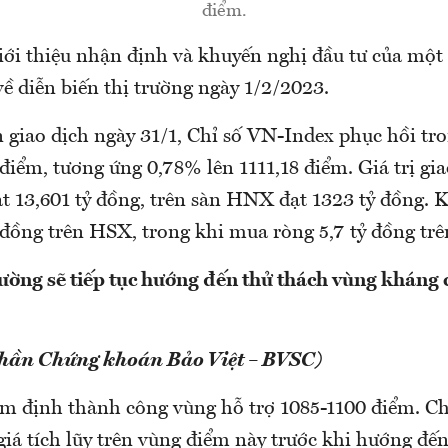
điểm.
i thiệu nhận định và khuyến nghị đầu tư của một 
ề diễn biến thị trường ngày 1/2/2023.
ên giao dịch ngày 31/1, Chỉ số VN-Index phục hồi t
 điểm, tương ứng 0,78% lên 1111,18 điểm. Giá trị gia
 13,601 tỷ đồng, trên sàn HNX đạt 1323 tỷ đồng. 
ỷ đồng trên HSX, trong khi mua ròng 5,7 tỷ đồng t
rường sẽ tiếp tục hướng đến thử thách vùng kháng 
phần Chứng khoán Bảo Việt – BVSC)
m định thành công vùng hỗ trợ 1085-1100 điểm. Chỉ
 giá tích lũy trên vùng điểm này trước khi hướng đ