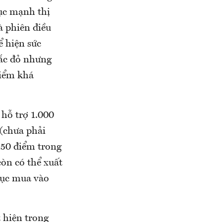
hục mạnh thị
à phiên điều
ể hiện sức
sắc đỏ nhưng
điểm khá
hỗ trợ 1.000
 (chưa phải
150 điểm trong
còn có thể xuất
 tục mua vào
t hiện trong