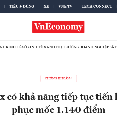
TIÊU & DÙNG
XE
VNE TV
TECH CONNECT
ÍNH
KINH TẾ SỐ
KINH TẾ XANH
THỊ TRƯỜNG
DOANH NGHIỆP
BẤT
CHỨNG KHOÁN
 có khả năng tiếp tục tiến 
phục mốc 1.140 điểm