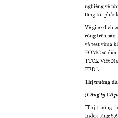
nghiêng về ph
tăng tốt phải 
Về giao dịch 
ròng trên sàn 
và test vùng k
FOMC sẽ diễn 
TTCK Việt Nam 
FED".
Thị trường đã
(Công ty Cổ 
"Thị trường ti
Index tăng 8,6