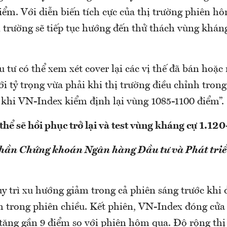
iểm. Với diễn biến tích cực của thị trường phiên h
ị trường sẽ tiếp tục hướng đến thử thách vùng khán
 tư có thể xem xét cover lại các vị thế đã bán hoặc 
i tỷ trọng vừa phải khi thị trường điều chỉnh tron
là khi VN-Index kiểm định lại vùng 1085-1100 điểm”.
thể sẽ hồi phục trở lại và test vùng kháng cự 1.12
phần Chứng khoán Ngân hàng Đầu tư và Phát triể
y trì xu hướng giảm trong cả phiên sáng trước khi 
 trong phiên chiều. Kết phiên, VN-Index đóng cửa
 tăng gần 9 điểm so với phiên hôm qua. Độ rộng thị