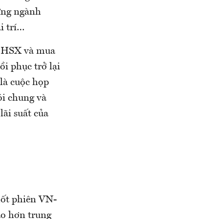
hững ngành
i trí…
àn HSX và mua
i phục trở lại
 là cuộc họp
ói chung và
lãi suất của
hốt phiên VN-
ao hơn trung