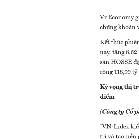
VnEconomy giớ
chứng khoán v
Kết thúc phi
nay, tăng 8,62
sàn HOSSE đạt
ròng 118,99 t
Kỳ vọng thị t
điểm
(Công ty Cổ 
“VN-Index kiể
trì và tạo nền