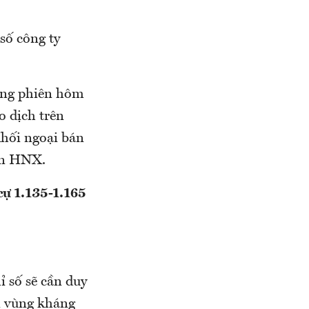
số công ty
rong phiên hôm
o dịch trên
Khối ngoại bán
rên HNX.
cự 1.135-1.165
 số sẽ cần duy
ến vùng kháng