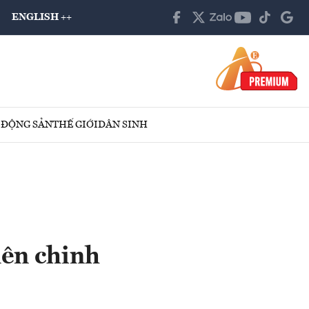
ENGLISH ++
 ĐỘNG SẢN
THẾ GIỚI
DÂN SINH
lên chinh