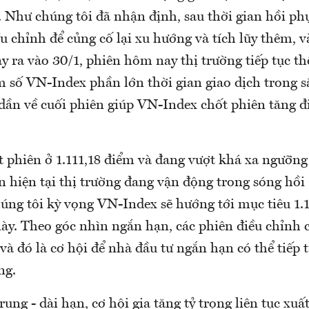
. Như chúng tôi đã nhận định, sau thời gian hồi p
u chỉnh để củng cố lại xu hướng và tích lũy thêm, v
y ra vào 30/1, phiên hôm nay thị trường tiếp tục th
 số VN-Index phần lớn thời gian giao dịch trong 
dần về cuối phiên giúp VN-Index chốt phiên tăng 
 phiên ở 1.111,18 điểm và đang vượt khá xa ngưỡng 
n hiện tại thị trường đang vận động trong sóng hồi
húng tôi kỳ vọng VN-Index sẽ hướng tới mục tiêu 1.
ày. Theo góc nhìn ngắn hạn, các phiên điều chỉnh 
 và đó là cơ hội để nhà đầu tư ngắn hạn có thể tiếp
ng.
rung - dài hạn, cơ hội gia tăng tỷ trọng liên tục xuấ