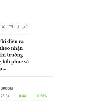
chỉ diễn ra
 theo nhận
thị trường
g hồi phục và
...