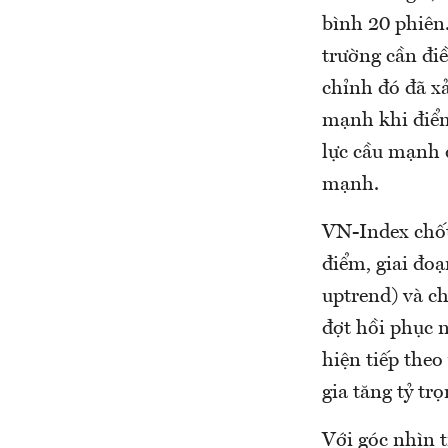
bình 20 phiên
trường cần điề
chỉnh đó đã xả
mạnh khi điểm
lực cầu mạnh 
mạnh.
VN-Index chốt
điểm, giai đoạ
uptrend) và c
đợt hồi phục n
hiện tiếp theo
gia tăng tỷ trọ
Với góc nhìn t