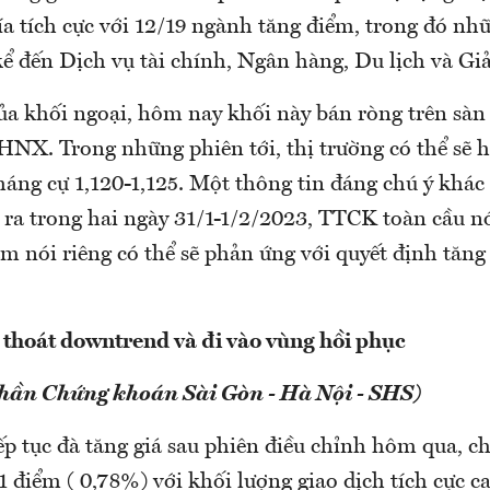
ía tích cực với 12/19 ngành tăng điểm, trong đó n
kể đến Dịch vụ tài chính, Ngân hàng, Du lịch và Giả
của khối ngoại, hôm nay khối này bán ròng trên s
HNX. Trong những phiên tới, thị trường có thể sẽ hồ
háng cự 1,120-1,125. Một thông tin đáng chú ý khác
ra trong hai ngày 31/1-1/2/2023, TTCK toàn cầu n
nói riêng có thể sẽ phản ứng với quyết định tăng 
 thoát downtrend và đi vào vùng hồi phục
phần Chứng khoán Sài Gòn - Hà Nội - SHS)
ếp tục đà tăng giá sau phiên điều chỉnh hôm qua, c
1 điểm ( 0,78%) với khối lượng giao dịch tích cực c