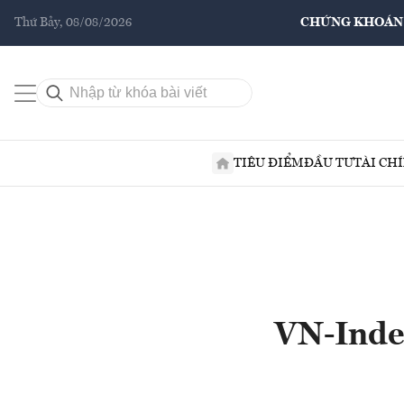
Thứ Bảy, 08/08/2026
CHỨNG KHOÁN
TIÊU ĐIỂM
ĐẦU TƯ
TÀI CH
VN-Index