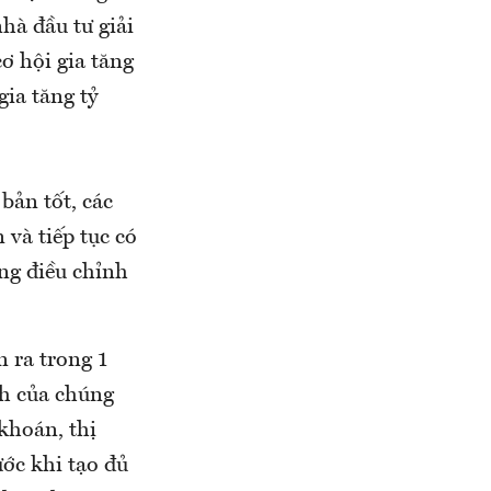
nhà đầu tư giải
cơ hội gia tăng
gia tăng tỷ
bản tốt, các
 và tiếp tục có
ờng điều chỉnh
n ra trong 1
nh của chúng
khoán, thị
ước khi tạo đủ