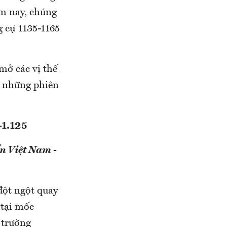
ôm nay, chúng
g cự 1135-1165
mở các vị thế
g những phiên
0-1.125
n Việt Nam -
đột ngột quay
 tại mốc
 trường