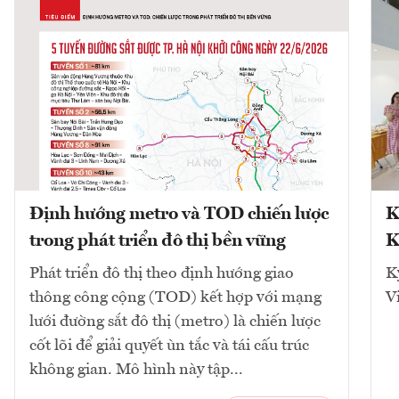
Định hướng metro và TOD chiến lược
K
trong phát triển đô thị bền vững
K
Phát triển đô thị theo định hướng giao
K
thông công cộng (TOD) kết hợp với mạng
V
lưới đường sắt đô thị (metro) là chiến lược
cốt lõi để giải quyết ùn tắc và tái cấu trúc
không gian. Mô hình này tập...