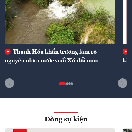
Thanh Hóa khẩn trương làm rõ
nguyên nhân nước suối Xú đổi màu
kin
Dòng sự kiện