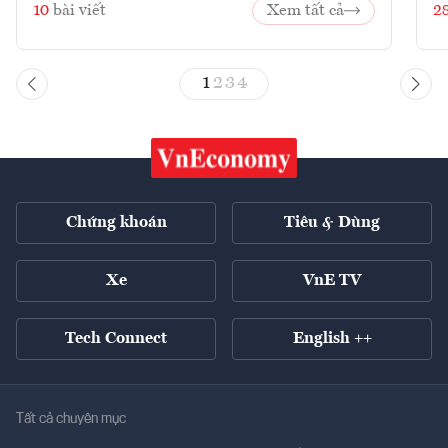
10
bài viết
Xem tất cả
2
1
2
3
4
Chứng khoán
Tiêu & Dùng
Xe
VnE TV
Tech Connect
English ++
Tất cả chuyên mục