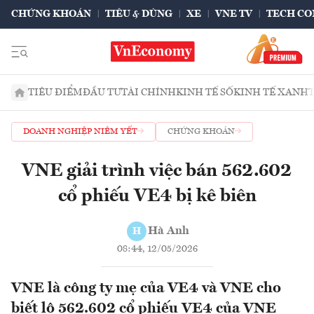
CHỨNG KHOÁN
TIÊU & DÙNG
XE
VNE TV
TECH CO
TIÊU ĐIỂM
ĐẦU TƯ
TÀI CHÍNH
KINH TẾ SỐ
KINH TẾ XANH
DOANH NGHIỆP NIÊM YẾT
CHỨNG KHOÁN
VNE giải trình việc bán 562.602
cổ phiếu VE4 bị kê biên
Hà Anh
H
08:44, 12/05/2026
VNE là công ty mẹ của VE4 và VNE cho
biết lô 562.602 cổ phiếu VE4 của VNE