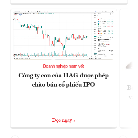
Doanh nghiệp niêm yết
Công ty con của HAG được phép
chào bán cổ phiếu IPO
Báo
và 
Đọc ngay