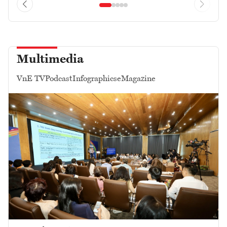
Multimedia
VnE TV
Podcast
Infographics
eMagazine