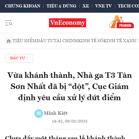
CHỨNG KHOÁN
TIÊU & DÙNG
XE
VNE TV
TECH CO
TIÊU ĐIỂM
ĐẦU TƯ
TÀI CHÍNH
KINH TẾ SỐ
KINH TẾ XANH
ĐẦU TƯ
Vừa khánh thành, Nhà ga T3 Tân
Sơn Nhất đã bị “dột”, Cục Giám
định yêu cầu xử lý dứt điểm
Minh Kiệt
M
14:42, 09/05/2025
Chưa đầy một tháng sau lễ khánh thành,