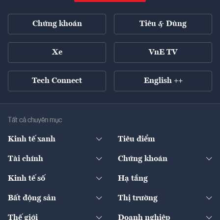
Chứng khoán
Tiêu & Dùng
Xe
VnE TV
Tech Connect
English ++
Tất cả chuyên mục
Kinh tế xanh
Tiêu điểm
Chuyển động xanh
Tài chính
Chứng khoán
Pháp lý
Ngân hàng
Doanh nghiệp niêm yết
Kinh tế số
Hạ tầng
Thương hiệu xanh
Thị trường vốn
Thị trường
Sản phẩm - Thị trường
Bất động sản
Thị trường
Diễn đàn
Thuế
Đầu tư
Tài sản số
Chính sách
Xuất nhập khẩu
Thế giới
Doanh nghiệp