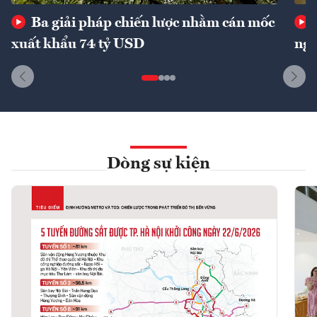
Ba giải pháp chiến lược nhằm cán mốc
xuất khẩu 74 tỷ USD
ngu
Dòng sự kiện