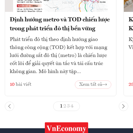
Định hướng metro và TOD chiến lược
K
trong phát triển đô thị bền vững
K
Phát triển đô thị theo định hướng giao
K
thông công cộng (TOD) kết hợp với mạng
V
lưới đường sắt đô thị (metro) là chiến lược
cốt lõi để giải quyết ùn tắc và tái cấu trúc
không gian. Mô hình này tập...
10
bài viết
Xem tất cả
2
1
2
3
4