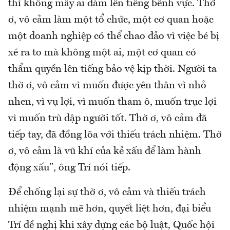
thì không mấy ai dám lên tiếng bênh vực. Thờ
ơ, vô cảm làm một tổ chức, một cơ quan hoặc
một doanh nghiệp có thể chao đảo vì việc bé bị
xé ra to mà không một ai, một cơ quan có
thẩm quyền lên tiếng bảo vệ kịp thời. Người ta
thờ ơ, vô cảm vì muốn được yên thân vì nhỏ
nhen, vì vụ lợi, vì muốn tham ô, muốn trục lợi
vì muốn trù dập người tốt. Thờ ơ, vô cảm đã
tiếp tay, đã đồng lõa với thiếu trách nhiệm. Thờ
ơ, vô cảm là vũ khí của kẻ xấu để làm hành
động xấu", ông Trí nói tiếp.
Để chống lại sự thờ ơ, vô cảm và thiếu trách
nhiệm mạnh mẽ hơn, quyết liệt hơn, đại biểu
Trí đề nghị khi xây dựng các bộ luật, Quốc hội