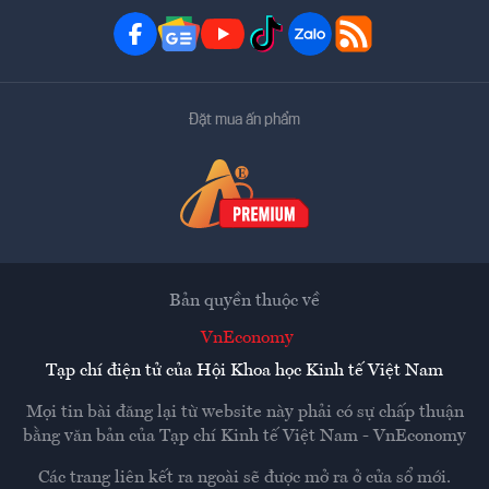
Đặt mua ấn phẩm
Bản quyền thuộc về
VnEconomy
Tạp chí điện tử của Hội Khoa học Kinh tế Việt Nam
Mọi tin bài đăng lại từ website này phải có sự chấp thuận
bằng văn bản của
Tạp chí Kinh tế Việt Nam - VnEconomy
Các trang liên kết ra ngoài sẽ được mở ra ở cửa sổ mới.