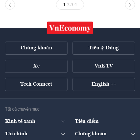
1
2
3
4
Chứng khoán
Tiêu & Dùng
Xe
VnE TV
Tech Connect
English ++
Tất cả chuyên mục
Kinh tế xanh
Tiêu điểm
Chuyển động xanh
Tài chính
Chứng khoán