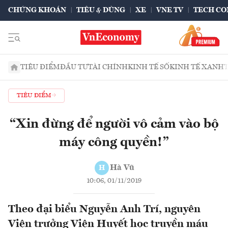
CHỨNG KHOÁN
TIÊU & DÙNG
XE
VNE TV
TECH CO
TIÊU ĐIỂM
ĐẦU TƯ
TÀI CHÍNH
KINH TẾ SỐ
KINH TẾ XANH
TIÊU ĐIỂM
“Xin đừng để người vô cảm vào bộ
máy công quyền!”
Hà Vũ
H
10:06, 01/11/2019
Theo đại biểu Nguyễn Anh Trí, nguyên
Viện trưởng Viện Huyết học truyền máu