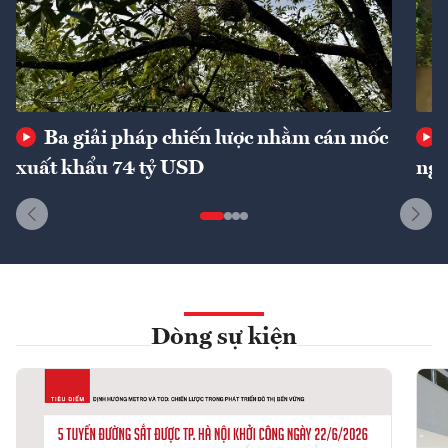
Ba giải pháp chiến lược nhằm cán mốc
xuất khẩu 74 tỷ USD
ngu
Dòng sự kiện