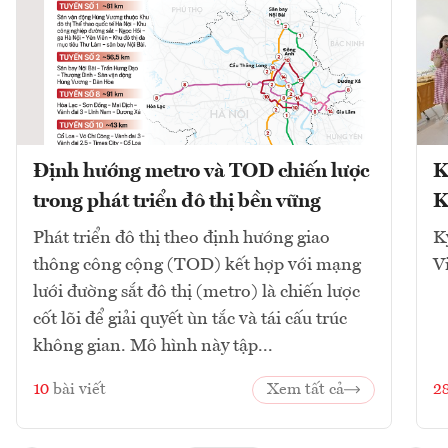
Định hướng metro và TOD chiến lược
K
trong phát triển đô thị bền vững
K
Phát triển đô thị theo định hướng giao
K
thông công cộng (TOD) kết hợp với mạng
V
lưới đường sắt đô thị (metro) là chiến lược
cốt lõi để giải quyết ùn tắc và tái cấu trúc
không gian. Mô hình này tập...
10
bài viết
Xem tất cả
2