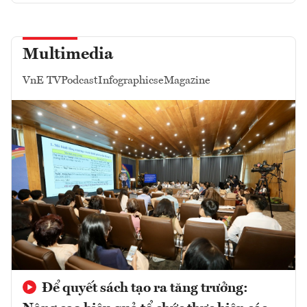
Multimedia
VnE TV
Podcast
Infographics
eMagazine
Để quyết sách tạo ra tăng trưởng: