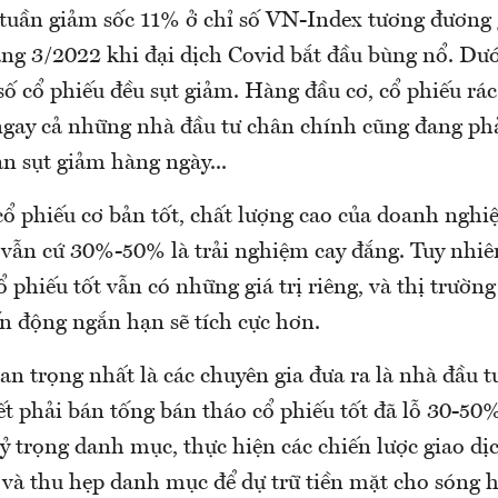
 tuần giảm sốc 11% ở chỉ số VN-Index tương đương 
áng 3/2022 khi đại dịch Covid bắt đầu bùng nổ. Dướ
số cổ phiếu đều sụt giảm. Hàng đầu cơ, cổ phiếu rác
gay cả những nhà đầu tư chân chính cũng đang phả
ản sụt giảm hàng ngày...
cổ phiếu cơ bản tốt, chất lượng cao của doanh ngh
vẫn cứ 30%-50% là trải nghiệm cay đắng. Tuy nhiê
ổ phiếu tốt vẫn có những giá trị riêng, và thị trường
n động ngắn hạn sẽ tích cực hơn.
n trọng nhất là các chuyên gia đưa ra là nhà đầu t
t phải bán tống bán tháo cổ phiếu tốt đã lỗ 30-50%
ỷ trọng danh mục, thực hiện các chiến lược giao d
 và thu hẹp danh mục để dự trữ tiền mặt cho sóng h