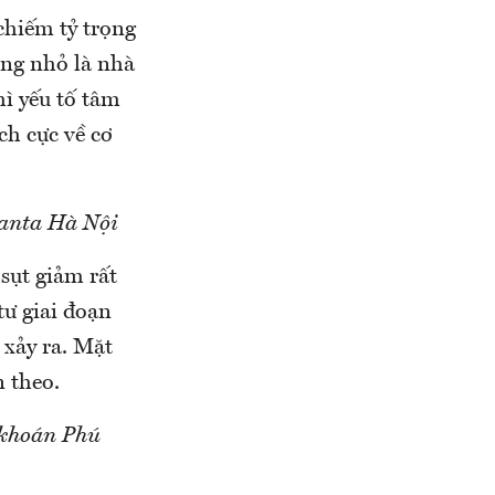
chiếm tỷ trọng
hông nhỏ là nhà
hì yếu tố tâm
ch cực về cơ
anta Hà Nội
sụt giảm rất
tư giai đoạn
 xảy ra. Mặt
n theo.
 khoán Phú