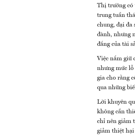
Thị trường có
trung tuần th
chung, đại đa 
đành, nhưng n
đắng của tài s
Việc nắm giữ 
nhưng mức lỗ 
gia cho rằng c
qua những biế
Lời khuyên qua
không cần thiế
chỉ nên giảm t
giảm thiệt hại