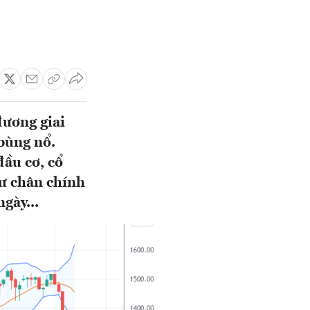
đương giai
bùng nổ.
đầu cơ, cổ
ư chân chính
gày...