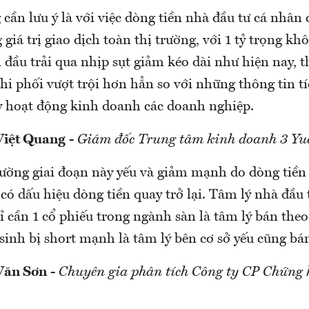
cần lưu ý là với việc dòng tiền nhà đầu tư cá nhân 
g giá trị giao dịch toàn thị trường, với 1 tỷ trọng k
 đầu trải qua nhịp sụt giảm kéo dài như hiện nay, t
chi phối vượt trội hơn hẳn so với những thông tin tí
y hoạt động kinh doanh các doanh nghiệp.
Việt Quang
-
Giám đốc Trung tâm kinh doanh 3 Yu
rường giai đoạn này yếu và giảm mạnh do dòng tiền 
có dấu hiệu dòng tiền quay trở lại. Tâm lý nhà đầu 
hỉ cần 1 cổ phiếu trong ngành sàn là tâm lý bán theo
sinh bị short mạnh là tâm lý bên cơ sở yếu cũng bá
Văn Sơn
-
Chuyên gia phân tích Công ty CP Chứng