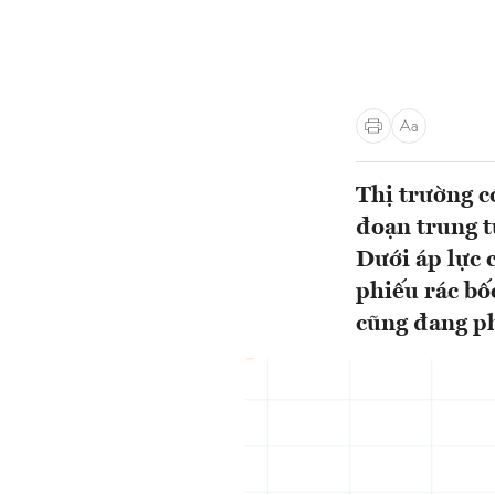
Thị trường c
đoạn trung t
Dưới áp lực 
phiếu rác bố
cũng đang phả