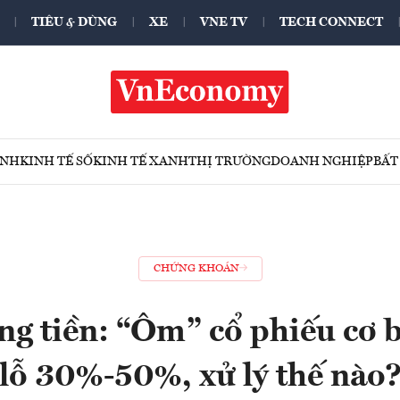
TIÊU & DÙNG
XE
VNE TV
TECH CONNECT
ÍNH
KINH TẾ SỐ
KINH TẾ XANH
THỊ TRƯỜNG
DOANH NGHIỆP
BẤT
CHỨNG KHOÁN
ng tiền: “Ôm” cổ phiếu cơ b
lỗ 30%-50%, xử lý thế nào