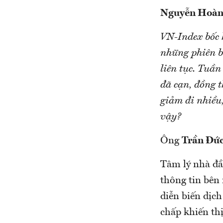
Nguyễn Hoà
VN-Index bốc 
những phiên b
liên tục. Tuần
đã cạn, đồng t
giảm đi nhiều
vậy?
Ông
Trần Đứ
Tâm lý nhà đầu
thông tin bên 
diễn biến dịch
chấp khiến thị