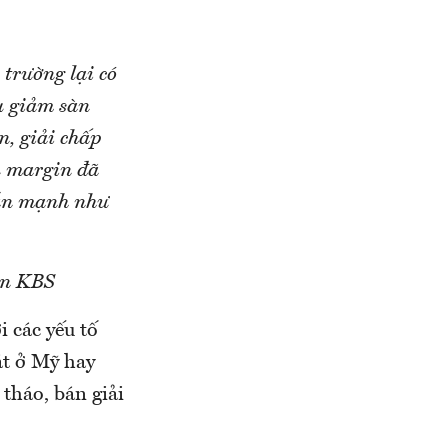
trường lại có
u giảm sàn
n, giải chấp
ầu margin đã
vẫn mạnh như
án KBS
 các yếu tố
át ở Mỹ hay
 tháo, bán giải