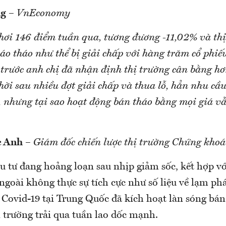
ng
–
VnEconomy
hơi 146 điểm tuần qua, tương đương -11,02% và thị 
áo tháo như thể bị giải chấp với hàng trăm cổ phiế
 trước anh chị đã nhận định thị trường cân bằng hơ
hời sau nhiều đợt giải chấp và thua lỗ, hẳn nhu c
, nhưng tại sao hoạt động bán tháo bằng mọi giá 
c Anh
–
Giám đốc chiến lược thị trường Chứng kho
 tư đang hoảng loạn sau nhịp giảm sốc, kết hợp với
ngoài không thực sự tích cực như số liệu về lạm ph
 Covid-19 tại Trung Quốc đã kích hoạt làn sóng bán
 trường trải qua tuần lao dốc mạnh.