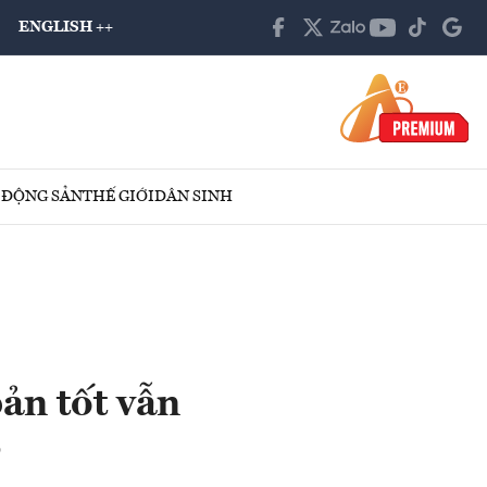
ENGLISH ++
 ĐỘNG SẢN
THẾ GIỚI
DÂN SINH
ản tốt vẫn
?