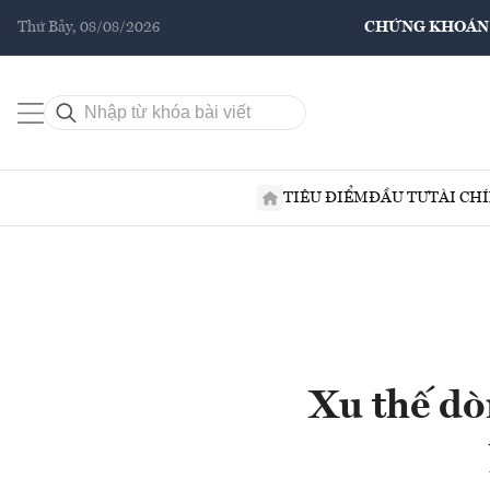
Thứ Bảy, 08/08/2026
CHỨNG KHOÁN
TIÊU ĐIỂM
ĐẦU TƯ
TÀI CH
Xu thế dò