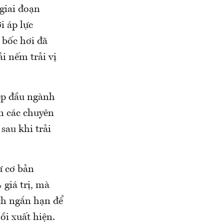
giai đoạn
i áp lực
 bốc hơi đã
i nếm trải vị
iệp đầu ngành
n các chuyên
 sau khi trải
ư cơ bản
 giá trị, mà
ịch ngắn hạn để
ồi xuất hiện.