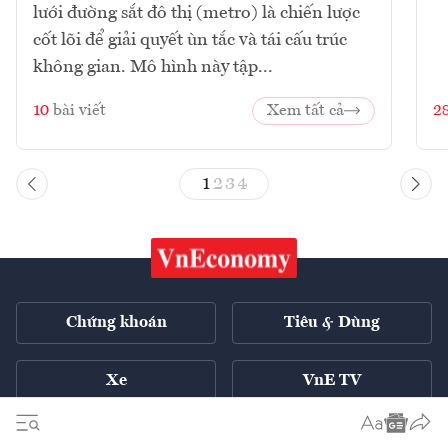
lưới đường sắt đô thị (metro) là chiến lược
cốt lõi để giải quyết ùn tắc và tái cấu trúc
không gian. Mô hình này tập...
10
bài viết
Xem tất cả
2
1
2
3
4
Chứng khoán
Tiêu & Dùng
Xe
VnE TV
Tech Connect
English ++