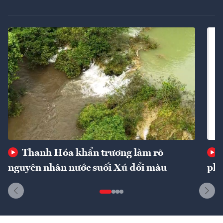
Thanh Hóa khẩn trương làm rõ
nguyên nhân nước suối Xú đổi màu
phí