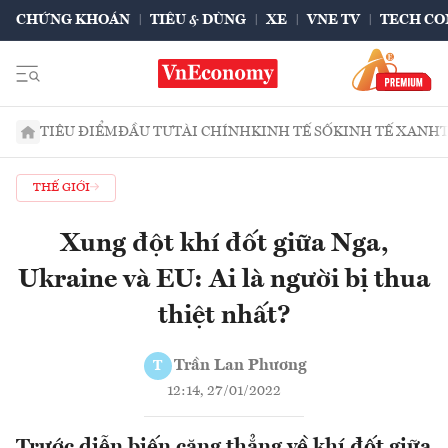
CHỨNG KHOÁN
TIÊU & DÙNG
XE
VNE TV
TECH CO
TIÊU ĐIỂM
ĐẦU TƯ
TÀI CHÍNH
KINH TẾ SỐ
KINH TẾ XANH
THẾ GIỚI
Xung đột khí đốt giữa Nga,
Ukraine và EU: Ai là người bị thua
thiệt nhất?
Trần Lan Phương
T
12:14, 27/01/2022
Trước diễn biến căng thẳng về khí đốt giữa