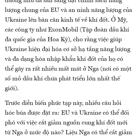
dường như đã sẵn sàng đặt chính sách năng
lượng chung của EU và an ninh năng lượng của
Ukraine lên bàn cân kinh tế về khí đốt. Ở Mỹ,
các công ty như ExonMobil (Tập đoàn dầu khí
đa quốc gia của Hoa Kỳ), cho rằng việc giúp
Ukraine hiện đại hóa cơ sở hạ tầng năng lượng
và đa dạng hóa nhập khẩu khí đốt của họ có
thể gây ra rất nhiều mất mát ở Nga (nơi có một
số mỏ dầu khí chưa phát triển lớn nhất thế
giới).
Trước diễn biến phức tạp này, nhiều câu hỏi
hóc búa được đặt ra: EU và Ukraine có thể đối
phó với việc cắt giảm nguồn cung khí đốt mới
từ Nga ở mức độ nào? Liệu Nga có thể cắt giảm