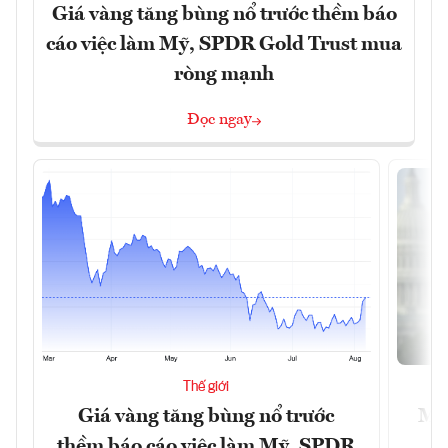
Giá vàng tăng bùng nổ trước thềm báo
cáo việc làm Mỹ, SPDR Gold Trust mua
ròng mạnh
Đọc ngay
Thế giới
Giá vàng tăng bùng nổ trước
Mỹ 
thềm báo cáo việc làm Mỹ, SPDR