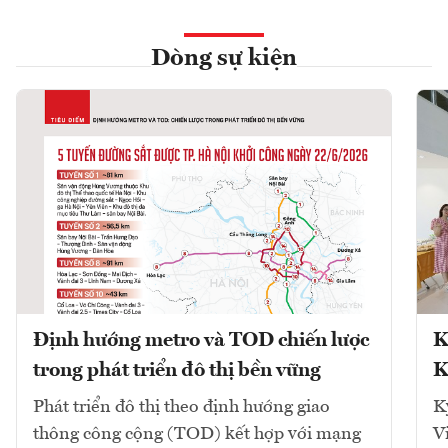
Dòng sự kiện
Định hướng metro và TOD chiến lược
K
trong phát triển đô thị bền vững
K
Phát triển đô thị theo định hướng giao
K
thông công cộng (TOD) kết hợp với mạng
V