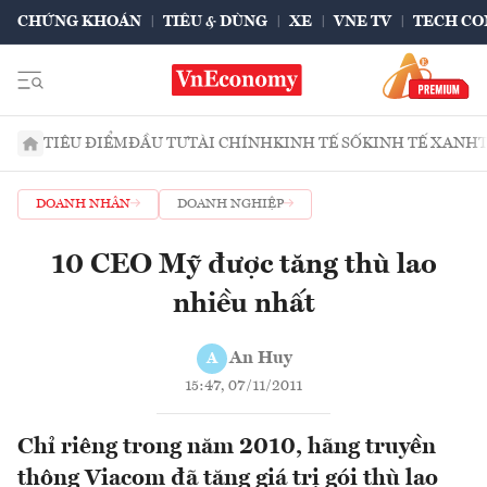
CHỨNG KHOÁN
TIÊU & DÙNG
XE
VNE TV
TECH CO
TIÊU ĐIỂM
ĐẦU TƯ
TÀI CHÍNH
KINH TẾ SỐ
KINH TẾ XANH
DOANH NHÂN
DOANH NGHIỆP
10 CEO Mỹ được tăng thù lao
nhiều nhất
An Huy
A
15:47, 07/11/2011
Chỉ riêng trong năm 2010, hãng truyền
thông Viacom đã tăng giá trị gói thù lao