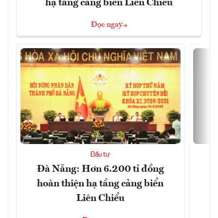
hạ tầng cảng biển Liên Chiểu
Đọc ngay
Đầu tư
Đà Nẵng: Hơn 6.200 tỉ đồng
Sa
hoàn thiện hạ tầng cảng biển
Liên Chiểu