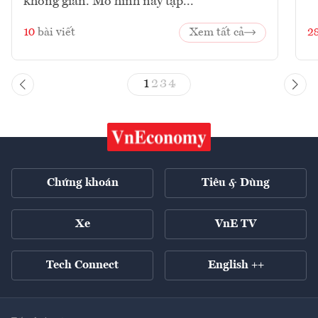
không gian. Mô hình này tập...
10
bài viết
Xem tất cả
2
1
2
3
4
Chứng khoán
Tiêu & Dùng
Xe
VnE TV
Tech Connect
English ++