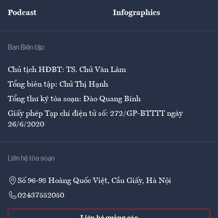
Đẹp +
An sinh
Podcast
Infographics
Giải trí
Y tế
Nhà
Ban Biên tập
Ẩm thực
Chủ tịch HĐBT: TS. Chử Văn Lâm
Tổng biên tập: Chử Thị Hạnh
Tổng thư ký tòa soạn: Đào Quang Bính
Giấy phép Tạp chí điện tử số: 272/GP-BTTTT ngày
26/6/2020
Liên hệ tòa soạn
Số 96-98 Hoàng Quốc Việt, Cầu Giấy, Hà Nội
02437552050