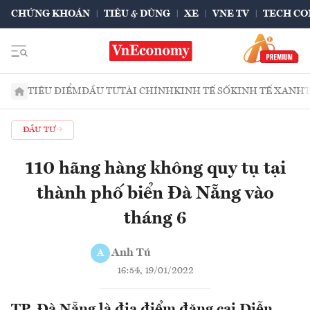
CHỨNG KHOÁN
TIÊU & DÙNG
XE
VNE TV
TECH CO
TIÊU ĐIỂM
ĐẦU TƯ
TÀI CHÍNH
KINH TẾ SỐ
KINH TẾ XANH
ĐẦU TƯ
110 hãng hàng không quy tụ tại
thành phố biển Đà Nẵng vào
tháng 6
Anh Tú
A
16:54, 19/01/2022
TP. Đà Nẵng là địa điểm đăng cai Diễn