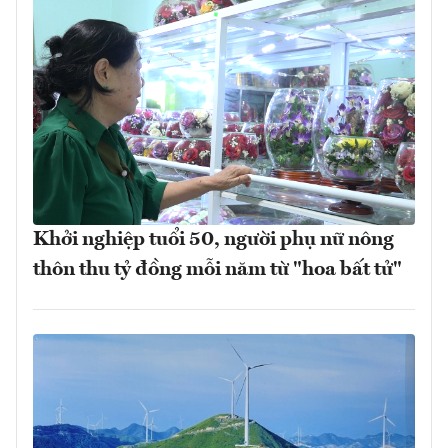
Khởi nghiệp tuổi 50, người phụ nữ nông
thôn thu tỷ đồng mỗi năm từ "hoa bất tử"