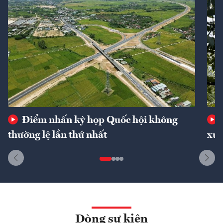
Điểm nhấn kỳ họp Quốc hội không
thường lệ lần thứ nhất
xuấ
Dòng sự kiện