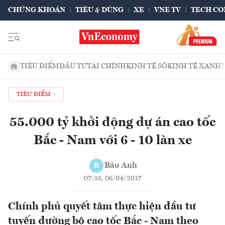
CHỨNG KHOÁN
TIÊU & DÙNG
XE
VNE TV
TECH CO
TIÊU ĐIỂM
ĐẦU TƯ
TÀI CHÍNH
KINH TẾ SỐ
KINH TẾ XANH
TIÊU ĐIỂM
55.000 tỷ khởi động dự án cao tốc
Bắc - Nam với 6 - 10 làn xe
Bảo Anh
B
07:55, 06/04/2017
Chính phủ quyết tâm thực hiện đầu tư
tuyến đường bộ cao tốc Bắc - Nam theo