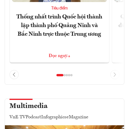
Tiêu điểm
Thống nhất trình Quốc hội thành
Qu
lập thành phố Quảng Ninh và
đủ 
Bắc Ninh trực thuộc Trung ương
Đọc ngay
Multimedia
VnE TV
Podcast
Infographics
eMagazine