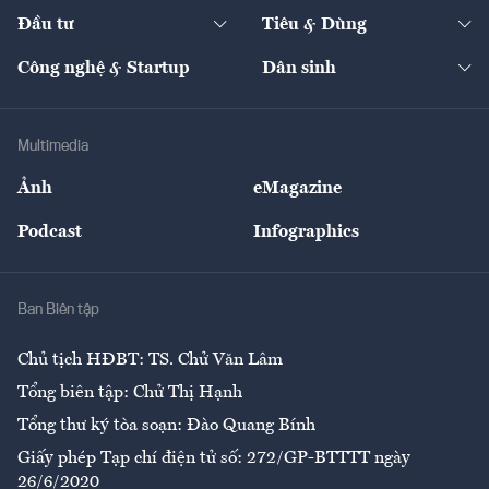
Chuyển động 24h
Đối thoại
The Guide
Video
Đầu tư
Tiêu & Dùng
Quản trị số
Cafe BĐS
Thị trường
Kinh doanh
Kết nối
Tạp chí kinh tế Việt Nam
eMagazine
Nhà đầu tư
Du lịch
Công nghệ & Startup
Dân sinh
Tư vấn
Nông sản
Doanh nhân
Tư vấn Tiêu & Dùng
Infographics
Hạ tầng
Sức khỏe
Khung pháp lý
Doanh nghiệp
Địa phương
Thị trường
Bảo hiểm
Multimedia
Sự kiện
Nhân lực
Ảnh
eMagazine
Đẹp +
An sinh
Podcast
Infographics
Giải trí
Y tế
Nhà
Ban Biên tập
Ẩm thực
Chủ tịch HĐBT: TS. Chử Văn Lâm
Tổng biên tập: Chử Thị Hạnh
Tổng thư ký tòa soạn: Đào Quang Bính
Giấy phép Tạp chí điện tử số: 272/GP-BTTTT ngày
26/6/2020