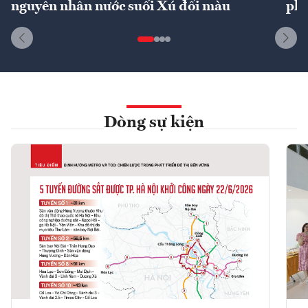
nguyên nhân nước suối Xú đổi màu
phí
Dòng sự kiện