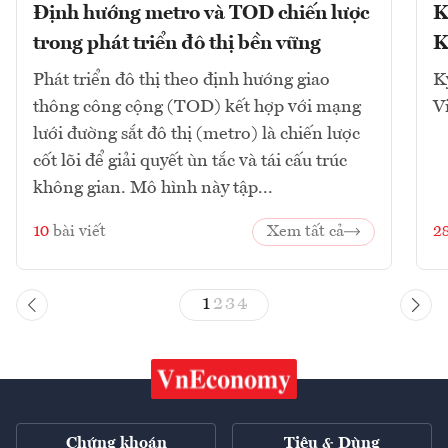
Định hướng metro và TOD chiến lược
K
trong phát triển đô thị bền vững
K
Phát triển đô thị theo định hướng giao
K
thông công cộng (TOD) kết hợp với mạng
V
lưới đường sắt đô thị (metro) là chiến lược
cốt lõi để giải quyết ùn tắc và tái cấu trúc
không gian. Mô hình này tập...
10
bài viết
Xem tất cả
2
1
2
3
4
Chứng khoán
Tiêu & Dùng