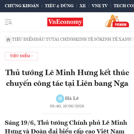
CHỨNG KHOÁN
TIÊU & DÙNG
XE
VNE TV
TECH CO
TIÊU ĐIỂM
ĐẦU TƯ
TÀI CHÍNH
KINH TẾ SỐ
KINH TẾ XANH
TIÊU ĐIỂM
Thủ tướng Lê Minh Hưng kết thúc
chuyến công tác tại Liên bang Nga
Hà Lê
H
08:40, 19/06/2026
Sáng 19/6, Thủ tướng Chính phủ Lê Minh
Hưng và Đoàn đại biểu cấp cao Việt Nam