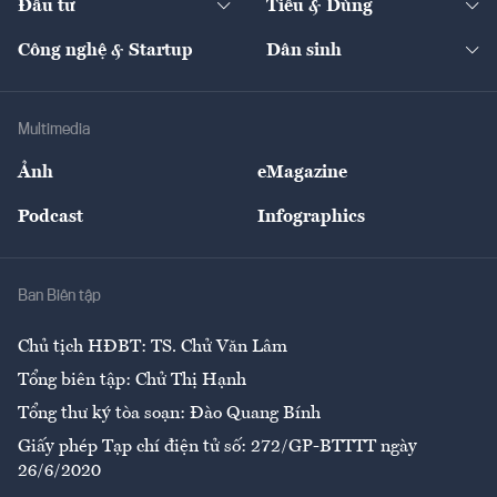
Đầu tư
Tiêu & Dùng
Quản trị số
Cafe BĐS
Thị trường
Kinh doanh
Kết nối
Tạp chí kinh tế Việt Nam
eMagazine
Nhà đầu tư
Du lịch
Công nghệ & Startup
Dân sinh
Tư vấn
Nông sản
Doanh nhân
Tư vấn Tiêu & Dùng
Infographics
Hạ tầng
Sức khỏe
Khung pháp lý
Doanh nghiệp
Địa phương
Thị trường
Bảo hiểm
Multimedia
Sự kiện
Nhân lực
Ảnh
eMagazine
Đẹp +
An sinh
Podcast
Infographics
Giải trí
Y tế
Nhà
Ban Biên tập
Ẩm thực
Chủ tịch HĐBT: TS. Chử Văn Lâm
Tổng biên tập: Chử Thị Hạnh
Tổng thư ký tòa soạn: Đào Quang Bính
Giấy phép Tạp chí điện tử số: 272/GP-BTTTT ngày
26/6/2020