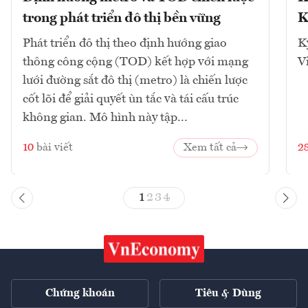
trong phát triển đô thị bền vững
K
Phát triển đô thị theo định hướng giao
K
thông công cộng (TOD) kết hợp với mạng
V
lưới đường sắt đô thị (metro) là chiến lược
cốt lõi để giải quyết ùn tắc và tái cấu trúc
không gian. Mô hình này tập...
10
bài viết
Xem tất cả
2
1
2
3
4
Chứng khoán
Tiêu & Dùng