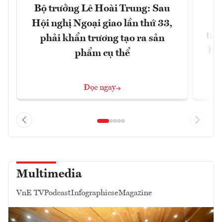
Bộ trưởng Lê Hoài Trung: Sau
Ph
Hội nghị Ngoại giao lần thứ 33,
trự
phải khẩn trương tạo ra sản
Phi
phẩm cụ thể
Đ
Đọc ngay
Multimedia
VnE TV
Podcast
Infographics
eMagazine