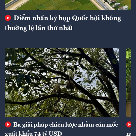
Điểm nhấn kỳ họp Quốc hội không
thường lệ lần thứ nhất
Ba giải pháp chiến lược nhằm cán mốc
xuất khẩu 74 tỷ USD
ngu