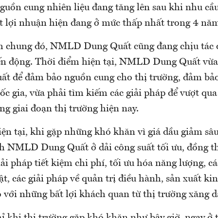
guồn cung nhiên liệu đang tăng lên sau khi nhu cầ
ất lợi nhuận hiện đang ở mức thấp nhất trong 4 nă
nh chung đó, NMLD Dung Quất cũng đang chịu tác
iến động. Thời điểm hiện tại, NMLD Dung Quất vừa 
uất để đảm bảo nguồn cung cho thị trường, đảm bả
c gia, vừa phải tìm kiếm các giải pháp để vượt qu
ng giai đoạn thị trường hiện nay.
ện tại, khi gặp những khó khăn vì giá dầu giảm sâ
h NMLD Dung Quất ở dải công suất tối ưu, đồng t
iải pháp tiết kiệm chi phí, tối ưu hóa năng lượng, cá
uật, các giải pháp về quản trị điều hành, sản xuất k
với những bất lợi khách quan từ thị trường xăng d