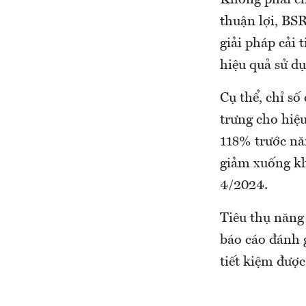
Không phải ch
thuận lợi, BS
giải pháp cải 
hiệu quả sử 
Cụ thể, chỉ số
trưng cho hiệ
118% trước nă
giảm xuống kh
4/2024.
Tiêu thụ năng
báo cáo đánh 
tiết kiệm đượ