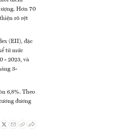
thời điểm
 lượng. Hơn 70
thiện rõ rệt
ex (EII), đặc
kể từ mức
 - 2023, và
háng 3-
còn 6,8%. Theo
 tương đương