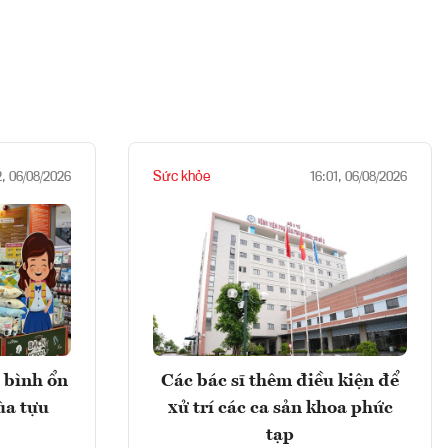
Sức khỏe
2, 06/08/2026
16:01, 06/08/2026
 bình ổn
Các bác sĩ thêm điều kiện để
ùa tựu
xử trí các ca sản khoa phức
tạp