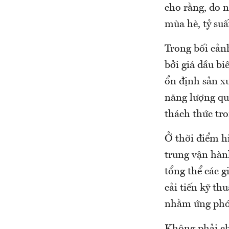
cho rằng, do n
mùa hè, tỷ su
Trong bối cả
bởi giá dầu b
ổn định sản x
năng lượng quố
thách thức tro
Ở thời điểm hi
trung vận hàn
tổng thể các g
cải tiến kỹ th
nhằm ứng phó 