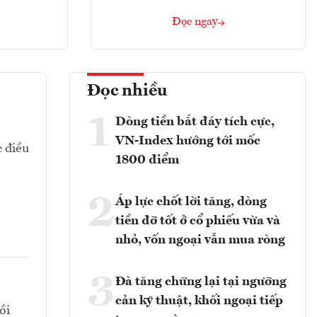
Đọc ngay
Đọc nhiều
1
Dòng tiền bắt đáy tích cực,
VN-Index hướng tới mốc
c điều
1800 điểm
2
Áp lực chốt lời tăng, dòng
tiền đỡ tốt ở cổ phiếu vừa và
nhỏ, vốn ngoại vẫn mua ròng
3
Đà tăng chững lại tại ngưỡng
cản kỹ thuật, khối ngoại tiếp
ồi