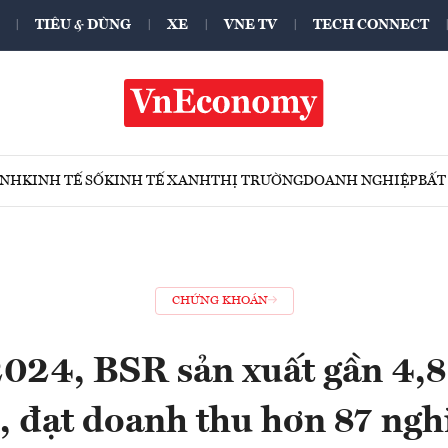
TIÊU & DÙNG
XE
VNE TV
TECH CONNECT
ÍNH
KINH TẾ SỐ
KINH TẾ XANH
THỊ TRƯỜNG
DOANH NGHIỆP
BẤT
CHỨNG KHOÁN
2024, BSR sản xuất gần 4,8 
 đạt doanh thu hơn 87 ngh