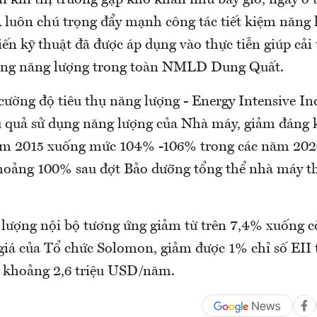
ỉ khi thị trường gặp khó khăn như bây giờ, ngay ở 
R luôn chú trọng đẩy mạnh công tác tiết kiệm năng
tiến kỹ thuật đã được áp dụng vào thực tiễn giúp cải 
dụng năng lượng trong toàn NMLD Dung Quất.
 cường độ tiêu thụ năng lượng - Energy Intensive Ind
u quả sử dụng năng lượng của Nhà máy, giảm đáng 
m 2015 xuống mức 104% -106% trong các năm 2020
oảng 100% sau đợt Bảo dưỡng tổng thể nhà máy t
 lượng nội bộ tương ứng giảm từ trên 7,4% xuống 
giá của Tổ chức Solomon, giảm được 1% chỉ số EII
c khoảng 2,6 triệu USD/năm.