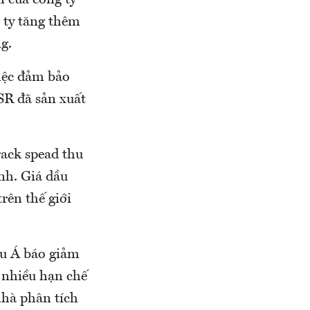
n của công ty
 ty tăng thêm
g.
việc đảm bảo
SR đã sản xuất
rack spead thu
anh. Giá dầu
rên thế giới
âu Á báo giảm
 nhiều hạn chế
nhà phân tích