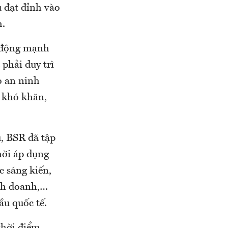
u đạt đỉnh vào
m.
 động mạnh
phải duy trì
o an ninh
a khó khăn,
u, BSR đã tập
hời áp dụng
c sáng kiến,
inh doanh,…
ầu quốc tế.