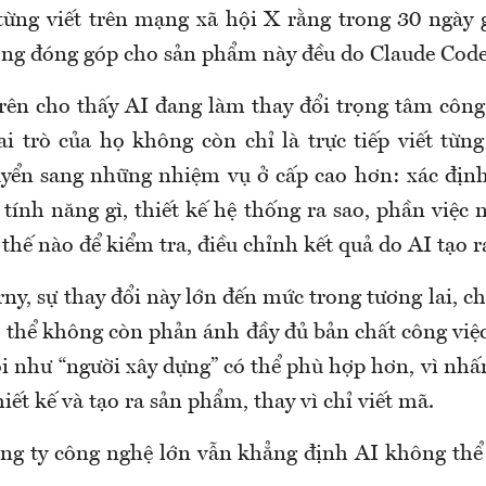
từng viết trên mạng xã hội X rằng trong 30 ngày 
ông đóng góp cho sản phẩm này đều do Claude Code 
rên cho thấy AI đang làm thay đổi trọng tâm công 
 trò của họ không còn chỉ là trực tiếp viết từ
yển sang những nhiệm vụ ở cấp cao hơn: xác địn
ính năng gì, thiết kế hệ thống ra sao, phần việc 
thế nào để kiểm tra, điều chỉnh kết quả do AI tạo r
y, sự thay đổi này lớn đến mức trong tương lai, c
thể không còn phản ánh đầy đủ bản chất công việc
i như “người xây dựng” có thể phù hợp hơn, vì nhấ
iết kế và tạo ra sản phẩm, thay vì chỉ viết mã.
ông ty công nghệ lớn vẫn khẳng định AI không thể