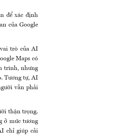
an để xác định
han của Google
vai trò của AI
Google Maps có
h trình, nhưng
. Tương tự, AI
người vẫn phải
ười thận trọng.
ng ở mức tương
I chỉ giúp cải