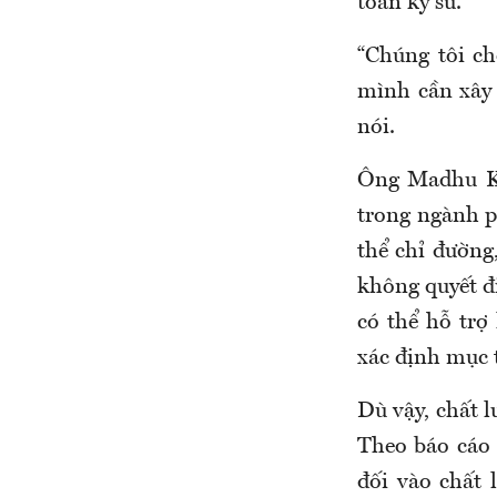
toàn kỹ sư.
“Chúng tôi ch
mình cần xây 
nói.
Ông Madhu Kur
trong ngành p
thể chỉ đường
không quyết đ
có thể hỗ trợ
xác định mục t
Dù vậy, chất l
Theo báo cáo 
đối vào chất 