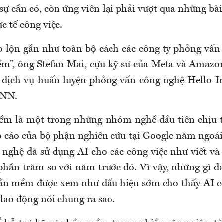
sự cần có, còn ứng viên lại phải vượt qua những bà
c tế công việc.
o lộn gần như toàn bộ cách các công ty phỏng vấn
m”, ông Stefan Mai, cựu kỹ sư của Meta và Amazon
 dịch vụ huấn luyện phỏng vấn công nghệ Hello I
CNN.
m là một trong những nhóm nghề đầu tiên chịu t
o cáo của bộ phận nghiên cứu tại Google năm ngoá
 nghệ đã sử dụng AI cho các công việc như viết và
phần trăm so với năm trước đó. Vì vậy, những gì đa
ần mềm được xem như dấu hiệu sớm cho thấy AI c
 lao động nói chung ra sao.