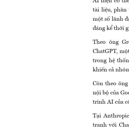
AI hiện có th
tài liệu, phân
một số lãnh đạ
đáng kể thời g
Theo ông Gr
ChatGPT, một 
trong hệ thốn
khiến cả nhóm
Còn theo ông
nội bộ của Goo
trình AI của c
Tại Anthropic
tranh với Cha