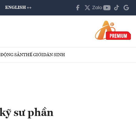
ENGLISH ++
 ĐỘNG SẢN
THẾ GIỚI
DÂN SINH
 kỹ sư phần