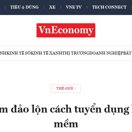
TIÊU & DÙNG
XE
VNE TV
TECH CONNECT
ÍNH
KINH TẾ SỐ
KINH TẾ XANH
THỊ TRƯỜNG
DOANH NGHIỆP
BẤT
THẾ GIỚI
m đảo lộn cách tuyển dụng
mềm