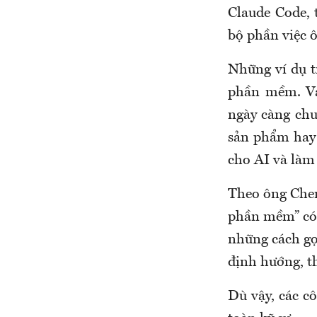
Claude Code, 
bộ phần việc 
Những ví dụ t
phần mềm. Vai
ngày càng chu
sản phẩm hay t
cho AI và làm 
Theo ông Chern
phần mềm” có 
những cách gọ
định hướng, th
Dù vậy, các c