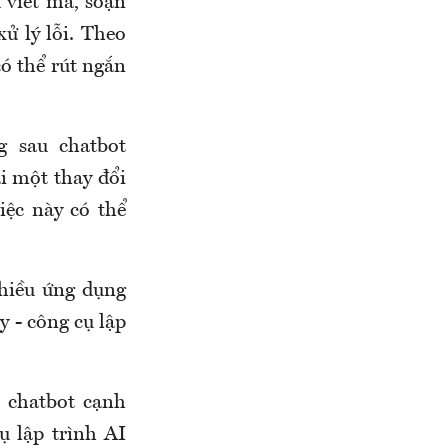
 viết mã, soạn
xử lý lỗi. Theo
có thể rút ngắn
 sau chatbot
i một thay đổi
iệc này có thể
hiều ứng dụng
y - công cụ lập
t chatbot cạnh
ụ lập trình AI