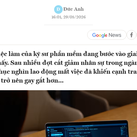
Đức Anh
Đ
16:01, 29/05/2026
iệc làm của kỹ sư phần mềm đang bước vào gia
ấy. Sau nhiều đợt cắt giảm nhân sự trong ngà
hục nghìn lao động mất việc đã khiến cạnh tra
 trở nên gay gắt hơn...