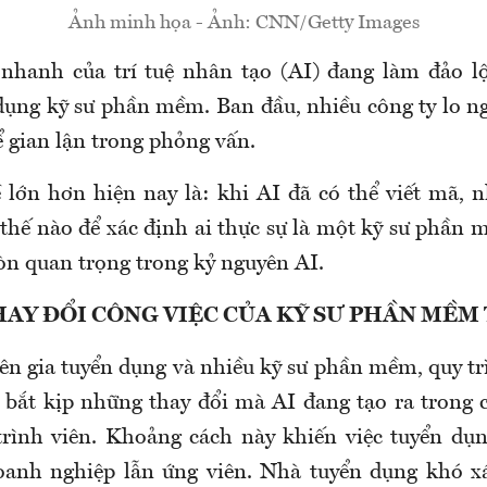
Ảnh minh họa - Ảnh: CNN/Getty Images
 nhanh của trí tuệ nhân tạo (AI) đang làm đảo 
dụng kỹ sư phần mềm. Ban đầu, nhiều công ty lo ng
ể gian lận trong phỏng vấn.
lớn hơn hiện nay là: khi AI đã có thể viết mã, 
thế nào để xác định ai thực sự là một kỹ sư phần 
òn quan trọng trong kỷ nguyên AI.
HAY ĐỔI CÔNG VIỆC CỦA KỸ SƯ PHẦN MỀM
ên gia tuyển dụng và nhiều kỹ sư phần mềm, quy t
 bắt kịp những thay đổi mà AI đang tạo ra trong 
trình viên. Khoảng cách này khiến việc tuyển dụ
oanh nghiệp lẫn ứng viên. Nhà tuyển dụng khó xá