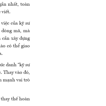
gần nhất, toàn
viết.
việc của kỹ sư
ng dòng mã, mà
h cần xây dựng
nào có thể giao
a.
hức danh “kỹ sư
. Thay vào đó,
n mạnh vai trò
 thay thế hoàn