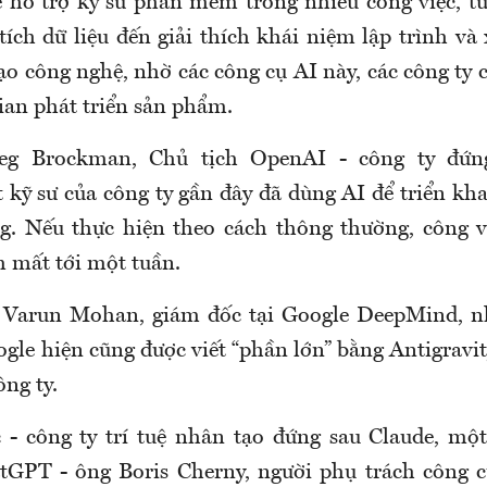
ể hỗ trợ kỹ sư phần mềm trong nhiều công việc, từ
 tích dữ liệu đến giải thích khái niệm lập trình và 
o công nghệ, nhờ các công cụ AI này, các công ty 
ian phát triển sản phẩm.
eg Brockman, Chủ tịch OpenAI - công ty đứng
kỹ sư của công ty gần đây đã dùng AI để triển kha
g. Nếu thực hiện theo cách thông thường, công v
 mất tới một tuần.
 Varun Mohan, giám đốc tại Google DeepMind, n
gle hiện cũng được viết “phần lớn” bằng Antigravit
ông ty.
 - công ty trí tuệ nhân tạo đứng sau Claude, mộ
tGPT - ông Boris Cherny, người phụ trách công c