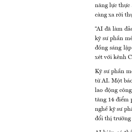
năng lực thực 
càng xa rời thự
“AI đã làm đả
kỹ sư phần mề
đồng sáng lập
xét với kênh 
Kỹ sư phần mề
từ AI. Một bá
lao động công
tăng 14 điểm 
nghề kỹ sư ph
đổi thị trường