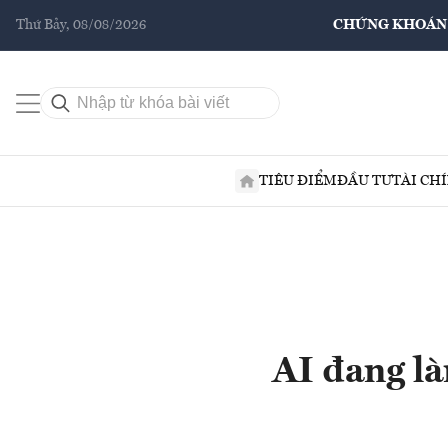
Thứ Bảy, 08/08/2026
CHỨNG KHOÁN
TIÊU ĐIỂM
ĐẦU TƯ
TÀI CH
AI đang là