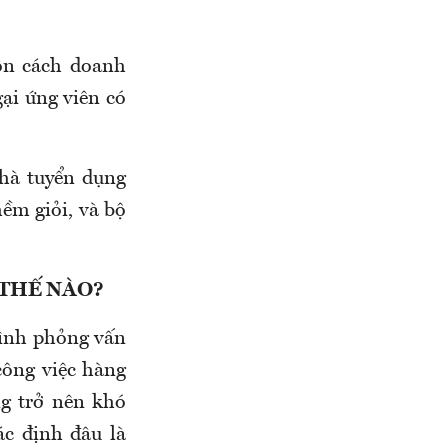
lộn cách doanh
ại ứng viên có
nhà tuyển dụng
mềm giỏi, và bộ
 THẾ NÀO?
rình phỏng vấn
công việc hàng
ng trở nên khó
c định đâu là