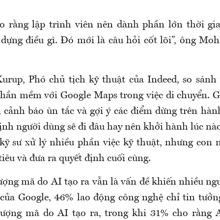
o rằng lập trình viên nên dành phần lớn thời gi
dựng điều gì. Đó mới là câu hỏi cốt lõi”, ông Mo
up, Phó chủ tịch kỹ thuật của Indeed, so sánh 
hần mềm với Google Maps trong việc di chuyển. 
, cảnh báo ùn tắc và gợi ý các điểm dừng trên hàn
ịnh người dùng sẽ đi đâu hay nên khởi hành lúc nào
 kỹ sư xử lý nhiều phần việc kỹ thuật, nhưng con 
iêu và đưa ra quyết định cuối cùng.
ượng mã do AI tạo ra vẫn là vấn đề khiến nhiều ng
của Google, 46% lao động công nghệ chỉ tin tưở
lượng mã do AI tạo ra, trong khi 31% cho rằng A