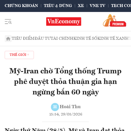
CHỨNG KHOÁN
TIÊU & DÙNG
XE
VNE TV
TECH CO
TIÊU ĐIỂM
ĐẦU TƯ
TÀI CHÍNH
KINH TẾ SỐ
KINH TẾ XANH
THẾ GIỚI
Mỹ-Iran chờ Tổng thống Trump
phê duyệt thỏa thuận gia hạn
ngừng bắn 60 ngày
Hoài Thu
H
15:54, 29/05/2026
Ngày thứ Năm (28/5), Mỹ và Iran đạt thỏa