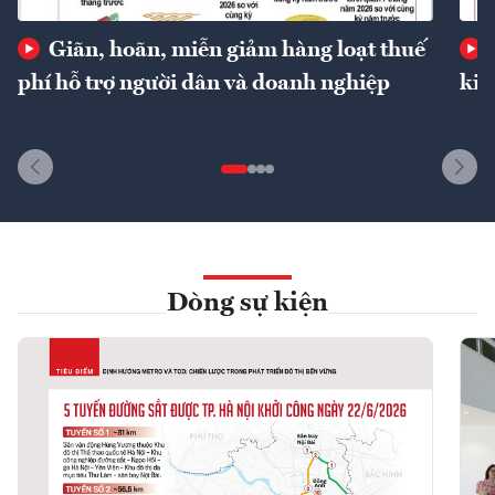
Giãn, hoãn, miễn giảm hàng loạt thuế
phí hỗ trợ người dân và doanh nghiệp
kin
Dòng sự kiện