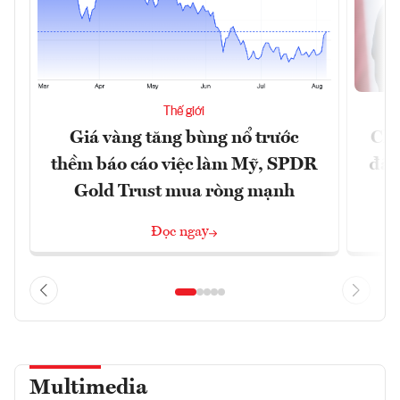
Thế giới
Giá vàng tăng bùng nổ trước
Chí
thềm báo cáo việc làm Mỹ, SPDR
đã 
Gold Trust mua ròng mạnh
Đọc ngay
Multimedia