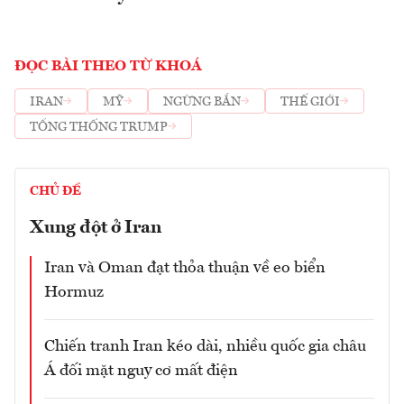
ĐỌC BÀI THEO TỪ KHOÁ
IRAN
MỸ
NGỪNG BẮN
THẾ GIỚI
TỔNG THỐNG TRUMP
CHỦ ĐỀ
Xung đột ở Iran
Iran và Oman đạt thỏa thuận về eo biển
Hormuz
Chiến tranh Iran kéo dài, nhiều quốc gia châu
Á đối mặt nguy cơ mất điện