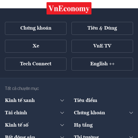
Chứng khoán
Tiêu & Dùng
Xe
VnE TV
Tech Connect
English ++
Tất cả chuyên mục
Kinh tế xanh
Tiêu điểm
Chuyển động xanh
Tài chính
Chứng khoán
Pháp lý
Ngân hàng
Doanh nghiệp niêm yết
Kinh tế số
Hạ tầng
Thương hiệu xanh
Thị trường vốn
Thị trường
Sản phẩm - Thị trường
Bất động sản
Thị trường