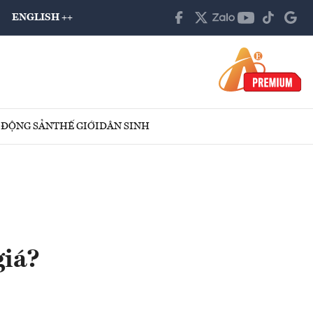
ENGLISH ++
 ĐỘNG SẢN
THẾ GIỚI
DÂN SINH
giá?