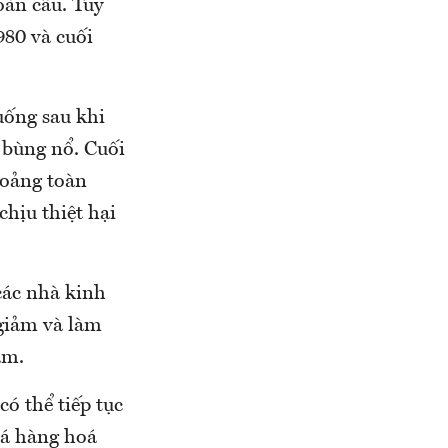
oàn cầu. Tuy
980 và cuối
uống sau khi
 bùng nổ. Cuối
hoảng toàn
chịu thiệt hại
các nhà kinh
 giảm và làm
ăm.
có thể tiếp tục
iá hàng hoá