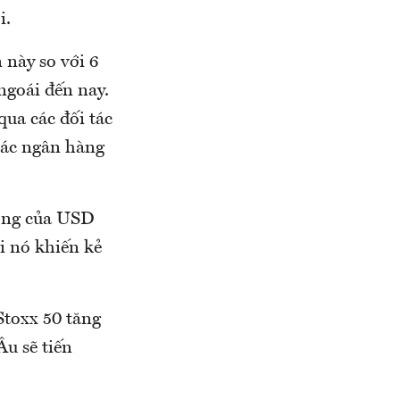
i.
 này so với 6
ngoái đến nay.
qua các đối tác
các ngân hàng
động của USD
ởi nó khiến kẻ
Stoxx 50 tăng
Âu sẽ tiến