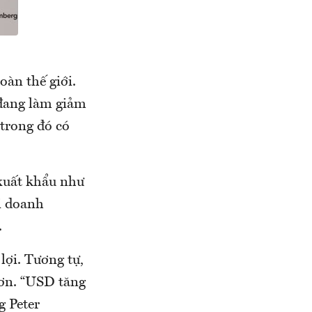
oàn thế giới.
 đang làm giảm
 trong đó có
xuất khẩu như
ởi doanh
.
ợi. Tương tự,
hơn. “USD tăng
g Peter