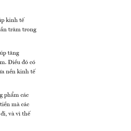
úp kinh tế
hần trăm trong
úp tăng
ăm. Điều đó có
a nền kinh tế
ơng phẩm các
tiền mà các
đi, và vì thế