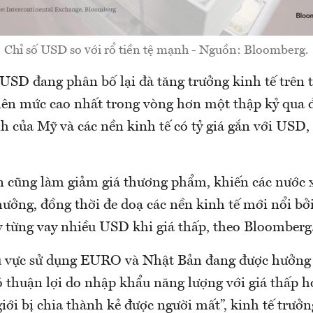
Chỉ số USD so với rổ tiền tệ mạnh - Nguồn: Bloomberg.
 USD đang phân bố lại đà tăng trưởng kinh tế trên t
lên mức cao nhất trong vòng hơn một thập kỷ qua
h của Mỹ và các nền kinh tế có tỷ giá gắn với USD,
cũng làm giảm giá thương phẩm, khiến các nước 
hưởng, đồng thời đe doạ các nền kinh tế mới nổi b
y từng vay nhiều USD khi giá thấp, theo Bloomberg
u vực sử dụng EURO và Nhật Bản đang được hưởng l
 thuận lợi do nhập khẩu năng lượng với giá thấp 
giới bị chia thành kẻ được người mất”, kinh tế trưởn