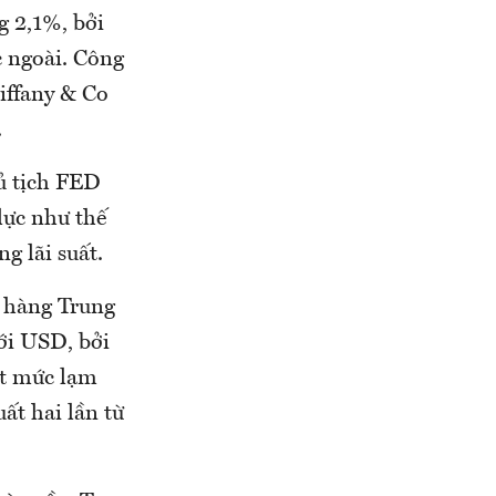
g 2,1%, bởi
c ngoài. Công
iffany & Co
.
ủ tịch FED
 lực như thế
g lãi suất.
 hàng Trung
với USD, bởi
ạt mức lạm
ất hai lần từ