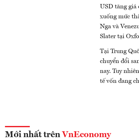
USD tăng giá c
xuống mức thấ
Nga và Venezu
Slater tại Oxf
Tại Trung Quốc
chuyển đổi sa
nay. Tuy nhiên
tế vốn đang ch
Mới nhất trên
VnEconomy