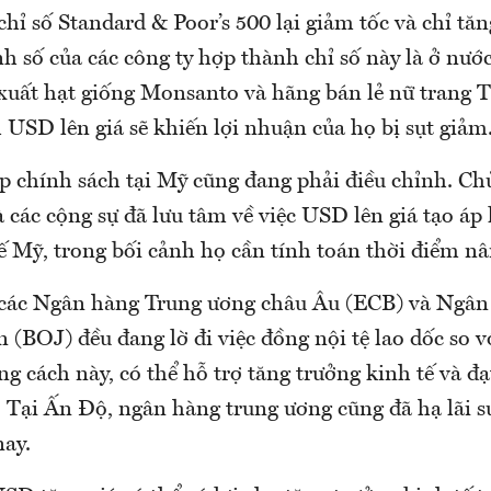
chỉ số Standard & Poor’s 500 lại giảm tốc và chỉ tăn
 số của các công ty hợp thành chỉ số này là ở nướ
 xuất hạt giống Monsanto và hãng bán lẻ nữ trang T
USD lên giá sẽ khiến lợi nhuận của họ bị sụt giảm
ập chính sách tại Mỹ cũng đang phải điều chỉnh. Ch
à các cộng sự đã lưu tâm về việc USD lên giá tạo áp
ế Mỹ, trong bối cảnh họ cần tính toán thời điểm nân
 các Ngân hàng Trung ương châu Âu (ECB) và Ngân
(BOJ) đều đang lờ đi việc đồng nội tệ lao dốc so 
g cách này, có thể hỗ trợ tăng trưởng kinh tế và đ
. Tại Ấn Độ, ngân hàng trung ương cũng đã hạ lãi su
ay.