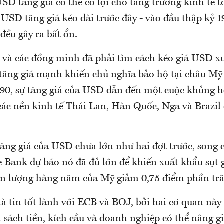
D tăng giá có thể có lợi cho tăng trưởng kinh tế t
 USD tăng giá kéo dài trước đây - vào đầu thập kỷ 1
 đều gây ra bất ổn.
và các đồng minh đã phải tìm cách kéo giá USD x
 tăng giá mạnh khiến chủ nghĩa bảo hộ tại châu Mỹ
0, sự tăng giá của USD dẫn đến một cuộc khủng 
các nền kinh tế Thái Lan, Hàn Quốc, Nga và Brazil 
ăng giá của USD chưa lớn như hai đợt trước, song 
he Bank dự báo nó đã đủ lớn để khiến xuất khẩu sụt
ản lượng hàng năm của Mỹ giảm 0,75 điểm phần tr
à tin tốt lành với ECB và BOJ, bởi hai cơ quan này 
 sách tiền, kích cầu và doanh nghiệp có thể nâng g