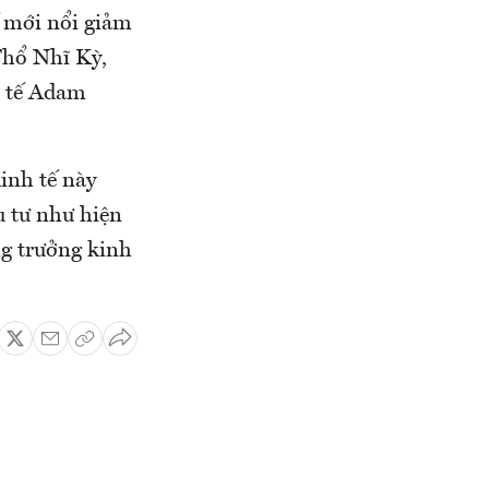
ế mới nổi giảm
Thổ Nhĩ Kỳ,
h tế Adam
inh tế này
u tư như hiện
ng trưởng kinh