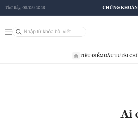
Thứ Bảy, 08/08/2026
CHỨNG KHOÁN
TIÊU ĐIỂM
ĐẦU TƯ
TÀI CH
Ai 