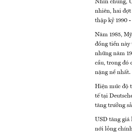
Nhìn chung, US
nhiên, hai đợt
thập kỷ 1990 -
Năm 1985, Mỹ 
đồng tiền này
những năm 199
cầu, trong đó 
nặng nề nhất.
Hiện mức độ t
tế tại Deutsc
tăng trưởng s
USD tăng giá l
nới lỏng chính