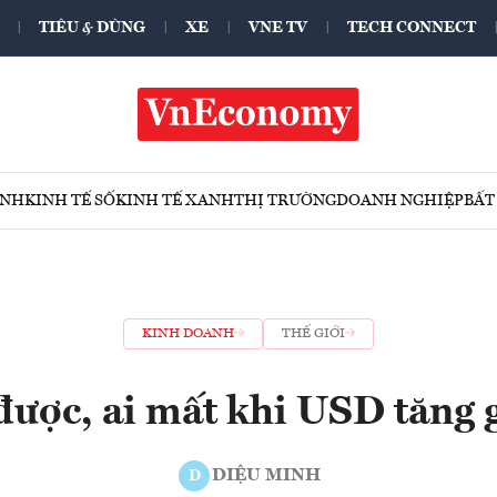
TIÊU & DÙNG
XE
VNE TV
TECH CONNECT
ÍNH
KINH TẾ SỐ
KINH TẾ XANH
THỊ TRƯỜNG
DOANH NGHIỆP
BẤT
KINH DOANH
THẾ GIỚI
được, ai mất khi USD tăng 
DIỆU MINH
D