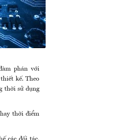
 đàm phán với
thiết kế. Theo
g thời sử dụng
 hay thời điểm
ế các đối tác.