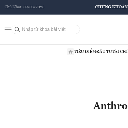
Chủ Nhật, 09/08/2026
CHỨNG KHOÁN
TIÊU ĐIỂM
ĐẦU TƯ
TÀI CH
Anthrop