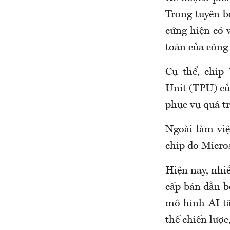
Trong tuyên b
cứng hiện có v
toán của công 
Cụ thể, chip
Unit (TPU) củ
phục vụ quá t
Ngoài làm vi
chip do Micros
Hiện nay, nhi
cấp bán dẫn b
mô hình AI tă
thế chiến lược