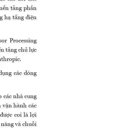
 nền tảng phần
ng hạ tầng điện
or Processing
n tảng chủ lực
thropic.
dụng các dòng
o các nhà cung
à vận hành các
ược coi là lợi
u năng và chuỗi