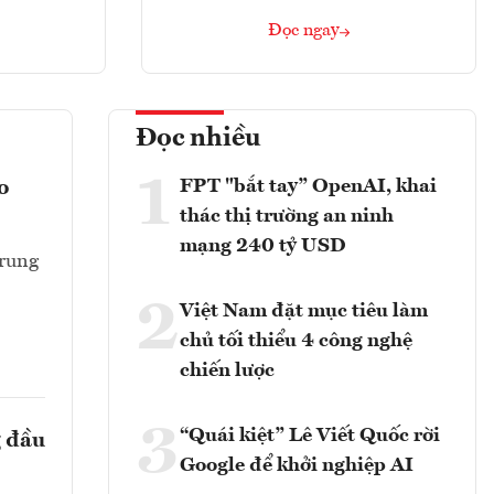
Đọc ngay
Đọc nhiều
1
FPT "bắt tay” OpenAI, khai
o
thác thị trường an ninh
mạng 240 tỷ USD
Trung
2
Việt Nam đặt mục tiêu làm
chủ tối thiểu 4 công nghệ
chiến lược
3
“Quái kiệt” Lê Viết Quốc rời
g đầu
Google để khởi nghiệp AI