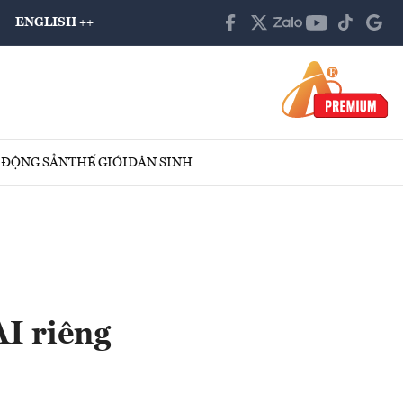
ENGLISH ++
 ĐỘNG SẢN
THẾ GIỚI
DÂN SINH
AI riêng