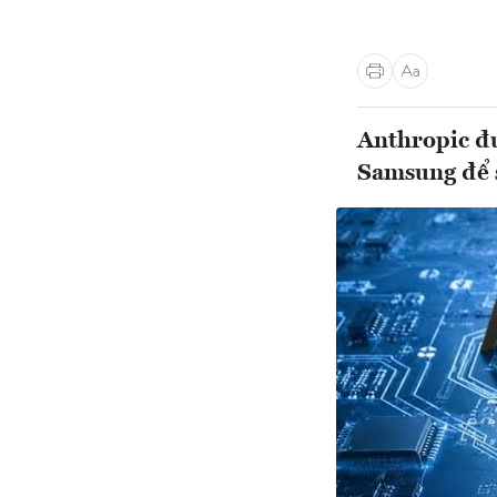
Anthropic đư
Samsung để s