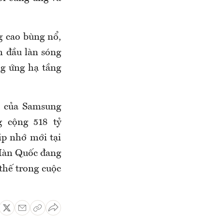
g cao bùng nổ,
 đầu làn sóng
ng ứng hạ tầng
ẹ của Samsung
g cộng 518 tỷ
ip nhớ mới tại
 Hàn Quốc đang
thế trong cuộc