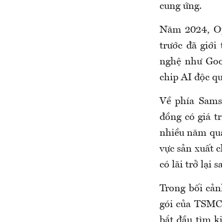
cung ứng.
Năm 2024, Op
trước đã giới
nghệ như Goo
chip AI độc qu
Về phía Sams
đồng có giá t
nhiều năm qua
vực sản xuất c
có lãi trở lại 
Trong bối cản
gói của TSMC 
bắt đầu tìm k