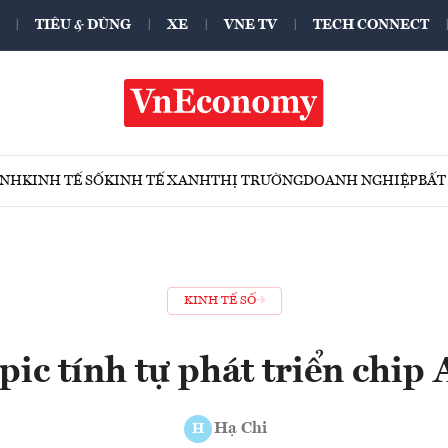
TIÊU & DÙNG
XE
VNE TV
TECH CONNECT
ÍNH
KINH TẾ SỐ
KINH TẾ XANH
THỊ TRƯỜNG
DOANH NGHIỆP
BẤT
KINH TẾ SỐ
ic tính tự phát triển chip 
Hạ Chi
H