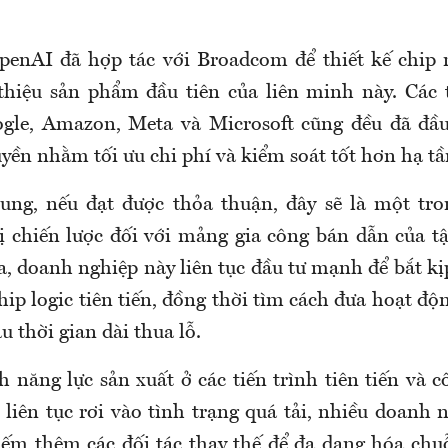
enAI đã hợp tác với Broadcom để thiết kế chip r
 thiệu sản phẩm đầu tiên của liên minh này. Các
gle, Amazon, Meta và Microsoft cũng đều đã đầ
yền nhằm tối ưu chi phí và kiểm soát tốt hơn hạ tầ
ung, nếu đạt được thỏa thuận, đây sẽ là một tr
rị chiến lược đối với mảng gia công bán dẫn của t
, doanh nghiệp này liên tục đầu tư mạnh để bắt k
hip logic tiên tiến, đồng thời tìm cách đưa hoạt đ
sau thời gian dài thua lỗ.
h năng lực sản xuất ở các tiến trình tiên tiến và 
liên tục rơi vào tình trạng quá tải, nhiều doanh 
iếm thêm các đối tác thay thế để đa dạng hóa chu