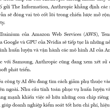
ố gửi The Information, Anthropic khẳng định các
ẫn sẽ đóng vai trò cốt lõi trong chiến lược mở rộ
ty.
 Trainium của Amazon Web Services (AWS), Tens
a Google và GPU của Nvidia sẽ tiếp tục là những nề
rình huấn luyện và vận hành các mô hình AI của An
ệc với Samsung, Anthropic cũng đang xem xét sử 
oft phát triển.
ều công ty AI đều đang tìm cách giảm phụ thuộc và
ên ngoài. Nhu cầu tính toán phục vụ huấn luyện v
ng mạnh khiến việc sở hữu những con chip riêng đ
, giúp doanh nghiệp kiểm soát tốt hơn chi phí, hiệ