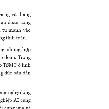
iêng và tháng
 tập đoàn công
u tư mạnh vào
ng tính toán.
ong những hợp
ập đoàn. Trong
ịp TSMC ở lĩnh
ộng đúc bán dẫn
công nghệ đóng
nghiệp AI cũng
ỗi cung ứng và