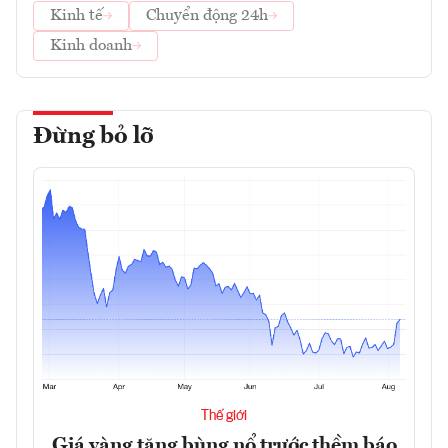
Kinh tế
Chuyển động 24h
Kinh doanh
Đừng bỏ lỡ
Thế giới
Giá vàng tăng bùng nổ trước thềm báo