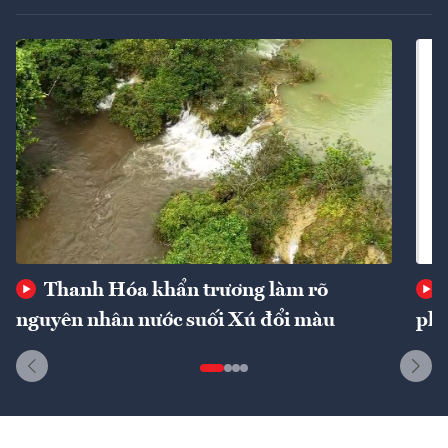
Thanh Hóa khẩn trương làm rõ
nguyên nhân nước suối Xú đổi màu
phí