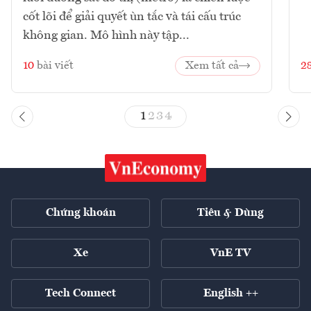
cốt lõi để giải quyết ùn tắc và tái cấu trúc
không gian. Mô hình này tập...
10
bài viết
Xem tất cả
2
1
2
3
4
Chứng khoán
Tiêu & Dùng
Xe
VnE TV
Tech Connect
English ++