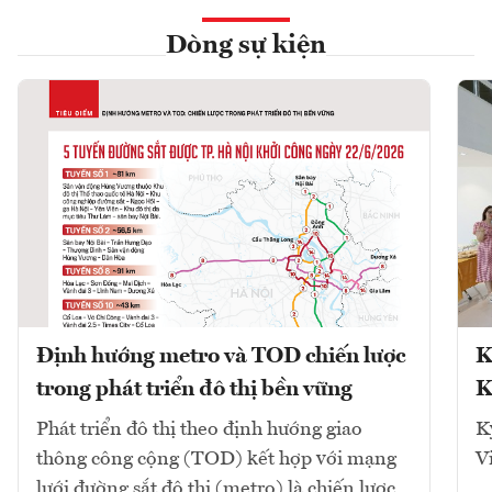
Dòng sự kiện
Định hướng metro và TOD chiến lược
K
trong phát triển đô thị bền vững
K
Phát triển đô thị theo định hướng giao
K
thông công cộng (TOD) kết hợp với mạng
V
lưới đường sắt đô thị (metro) là chiến lược