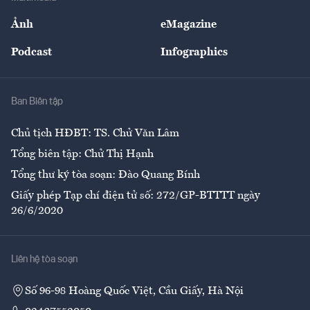
Sự kiện
Nhân lực
Ảnh
eMagazine
Đẹp +
An sinh
Podcast
Infographics
Giải trí
Y tế
Nhà
Ban Biên tập
Ẩm thực
Chủ tịch HĐBT: TS. Chử Văn Lâm
Tổng biên tập: Chử Thị Hạnh
Tổng thư ký tòa soạn: Đào Quang Bính
Giấy phép Tạp chí điện tử số: 272/GP-BTTTT ngày
26/6/2020
Liên hệ tòa soạn
Số 96-98 Hoàng Quốc Việt, Cầu Giấy, Hà Nội