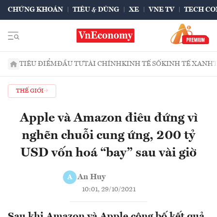
CHỨNG KHOÁN
TIÊU & DÙNG
XE
VNE TV
TECH CO
TIÊU ĐIỂM
ĐẦU TƯ
TÀI CHÍNH
KINH TẾ SỐ
KINH TẾ XANH
THẾ GIỚI
Apple và Amazon điêu đứng vì
nghẽn chuỗi cung ứng, 200 tỷ
USD vốn hoá “bay” sau vài giờ
An Huy
A
10:01, 29/10/2021
Sau khi Amazon và Apple công bố kết quả