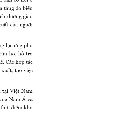
i dân có nơi ở
ia tăng do biến
yến đường giao
xuất của người
ng lực ứng phó
 cứu hộ, hỗ trợ
kế. Các hợp tác
xuất, tạo việc
a tại Việt Nam
Đông Nam Á và
 thời điểm khó