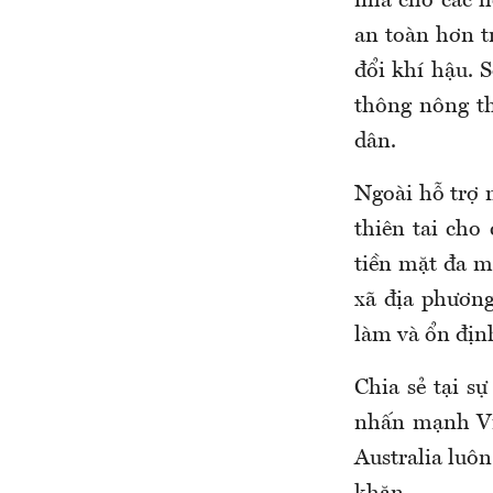
nhà cho các h
an toàn hơn tr
đổi khí hậu. 
thông nông th
dân.
Ngoài hỗ trợ 
thiên tai cho 
tiền mặt đa mụ
xã địa phương
làm và ổn địn
Chia sẻ tại s
nhấn mạnh Vi
Australia luô