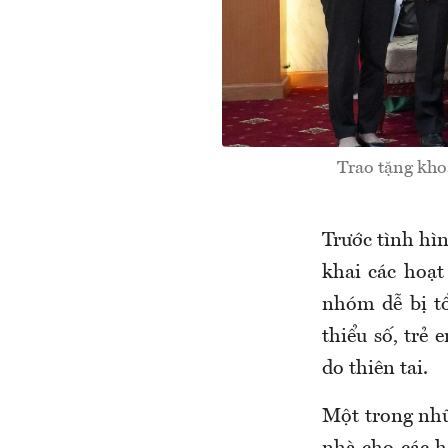
Trao tặng kho
Trước tình hì
khai các hoạt 
nhóm dễ bị t
thiểu số, trẻ 
do thiên tai.
Một trong nhữ