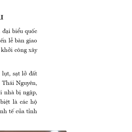
I
 đại biểu quốc
iến lễ bàn giao
 khởi công xây
ụt, sạt lở đất
i Thái Nguyên,
i nhà bị ngập,
iệt là các hộ
nh tế của tỉnh