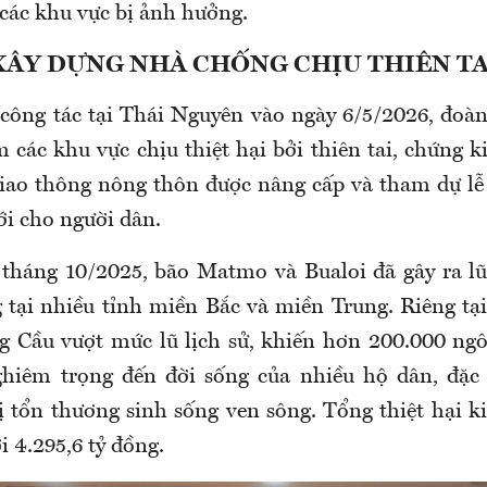
 các khu vực bị ảnh hưởng.
XÂY DỰNG NHÀ CHỐNG CHỊU THIÊN TA
công tác tại Thái Nguyên vào ngày 6/5/2026, đoàn
 các khu vực chịu thiệt hại bởi thiên tai, chứng k
iao thông nông thôn được nâng cấp và tham dự lễ
i cho người dân.
 tháng 10/2025, bão Matmo và Bualoi đã gây ra lũ l
g tại nhiều tỉnh miền Bắc và miền Trung. Riêng tạ
 Cầu vượt mức lũ lịch sử, khiến hơn 200.000 ngô
hiêm trọng đến đời sống của nhiều hộ dân, đặc b
ị tổn thương sinh sống ven sông. Tổng thiệt hại ki
i 4.295,6 tỷ đồng.