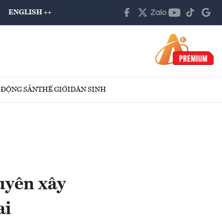
ENGLISH ++
 ĐỘNG SẢN
THẾ GIỚI
DÂN SINH
uyên xây
ai