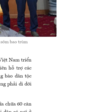
i sớm bao trùm
Việt Nam triển
tiên hỗ trợ các
g bào dân tộc
ồng phải di dời
ửa chữa 60 căn