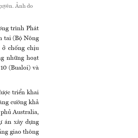
guyên. Ảnh do
ơng trình Phát
n tai (Bộ Nông
 ở chống chịu
ong những hoạt
10 (Bualoi) và
được triển khai
tăng cường khả
 phủ Australia,
ự án xây dựng
ầng giao thông