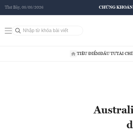
Thứ Bảy, 08/08/2026
CHỨNG KHOÁN
TIÊU ĐIỂM
ĐẦU TƯ
TÀI CH
Austral
d