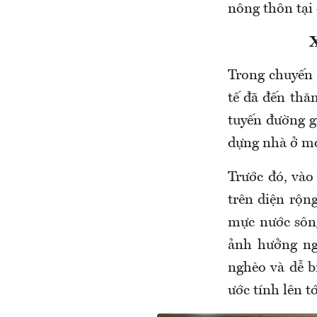
nông thôn tại
Trong chuyến 
tế đã đến thăm
tuyến đường g
dựng nhà ở mớ
Trước đó, vào
trên diện rộn
mực nước sông
ảnh hưởng ng
nghèo và dễ b
ước tính lên tớ