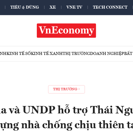
TIÊU & DÙNG
XE
VNE TV
TECH CONNECT
ÍNH
KINH TẾ SỐ
KINH TẾ XANH
THỊ TRƯỜNG
DOANH NGHIỆP
BẤT
THỊ TRƯỜNG
ia và UNDP hỗ trợ Thái Ng
ựng nhà chống chịu thiên t