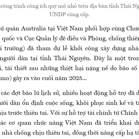
công trình công ích quy mô nhỏ trên địa bàn tỉnh Thái N
UNDP cùng cấp.
sứ quán Australia tại Việt Nam phối hợp cùng Chư
p quốc và Cục Quản lý đê điều và Phòng, chống thiê
i trường) đã tham dự lễ khởi công xây dựng nhà
 người dân tại tỉnh Thái Nguyên. Đây là một tr
, tái thiết sau những thiệt hại nặng nề do bão số 
tmo) gây ra vào cuối năm 2025...
các đợt bão lũ lịch sử, nhiều hoạt động hỗ trợ đã 
ời dân ổn định cuộc sống, khôi phục sinh kế và 
u trước thiên tai. Với sự hỗ trợ tài chính từ Chính
c cơ quan chức năng Việt Nam đã triển khai d
 nhà chống chịu thiên tai, đồng thời nâng cấp hạ t