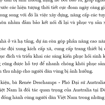
ộ dân bị ảnh hưởng nặng nề bởi bão lũ, giúp ngườ
ước các hiện tượng thời tiết cực đoan ngày càng g
Song song với đó là việc xây dựng, nâng cấp các tu
ôn nhằm đảm bảo kết nối đi lại và phục vụ sản 
nhà ở và hạ tầng, dự án còn góp phần nâng cao nă
các đội xung kích cấp xã, cung cấp trang thiết bị
c đích và triển khai các sáng kiến phục hồi sinh 
 cũng được hỗ trợ để nhanh chóng khôi phục sản 
h thu nhập cho người dân vùng bị ảnh hưởng.
ự kiện, bà Renée Deschamps - Phó Đại sứ Australi
ệt Nam là đối tác quan trọng của Australia tại 
n đồng hành cùng người dân Việt Nam trong những