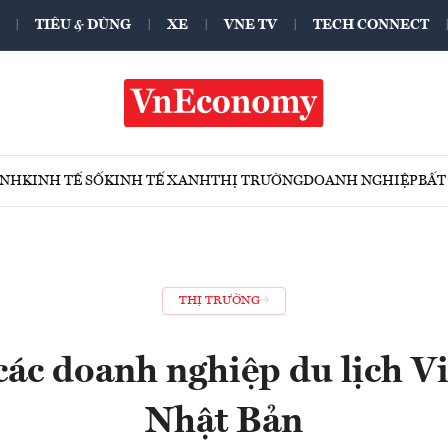
TIÊU & DÙNG
XE
VNE TV
TECH CONNECT
ÍNH
KINH TẾ SỐ
KINH TẾ XANH
THỊ TRƯỜNG
DOANH NGHIỆP
BẤT
THỊ TRƯỜNG
các doanh nghiệp du lịch V
Nhật Bản