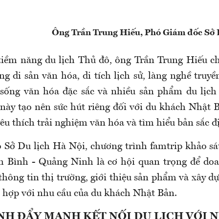
Ông Trần Trung Hiếu, Phó Giám đốc Sở D
 tiềm năng du lịch Thủ đô, ông Trần Trung Hiếu c
ng di sản văn hóa, di tích lịch sử, làng nghề truy
 sống văn hóa đặc sắc và nhiều sản phẩm du lịch
này tạo nên sức hút riêng đối với du khách Nhật Bả
u thích trải nghiệm văn hóa và tìm hiểu bản sắc đ
 Sở Du lịch Hà Nội, chương trình famtrip khảo sát
h Bình - Quảng Ninh là cơ hội quan trọng để doa
thông tin thị trường, giới thiệu sản phẩm và xây 
ù hợp với nhu cầu của du khách Nhật Bản.
NH ĐẨY MẠNH KẾT NỐI DU LỊCH VỚI 