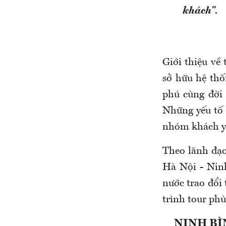
khách".
Giới thiệu về
sở hữu hệ thố
phú cùng đời
Những yếu tố 
nhóm khách yê
Theo lãnh đạo
Hà Nội - Nin
nước trao đổi 
trình tour ph
NINH BÌ