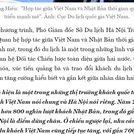
 Hiếu: "Hợp tác giữa Việt Nam và Nhật Bản thời gian qu
triển mạnh mẽ". Ảnh: Cục Du lịch quốc gia Việt Nam.
 chương trình, Phó Giám đốc Sở Du lịch Hà Nội T
an hệ hợp tác giữa Việt Nam và Nhật Bản thời gia
h mẽ, trong đó du lịch là một trong những lĩnh vự
n hệ Đối tác Chiến lược toàn diện giữa hai nước.
hóa, xúc tiến quảng bá và trao đổi khách du lịch
 tăng cường hiểu biết và gắn kết giữa nhân dân ha
hiện là một trong những thị trường khách quốc t
ch Việt Nam nói chung và Hà Nội nói riêng. Năm 
hơn 800 nghìn lượt khách Nhật Bản, trong đó g
ội là điểm dừng chân. Ở chiều ngược lại, nhu cầu
u khách Việt Nam cũng tiếp tục tăng, với gần 70