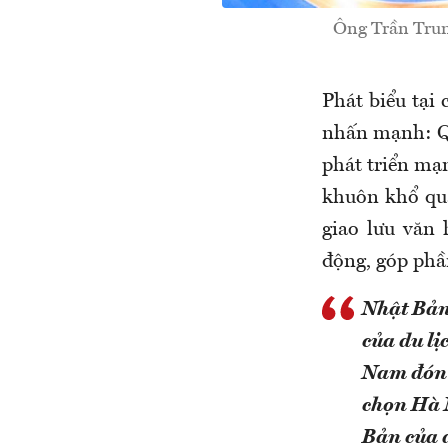
Ông Trần Trung
Phát biểu tại
nhấn mạnh: Qu
phát triển mạn
khuôn khổ qua
giao lưu văn 
động, góp phần
Nhật Bản 
của du lị
Nam đón 
chọn Hà N
Bản của d