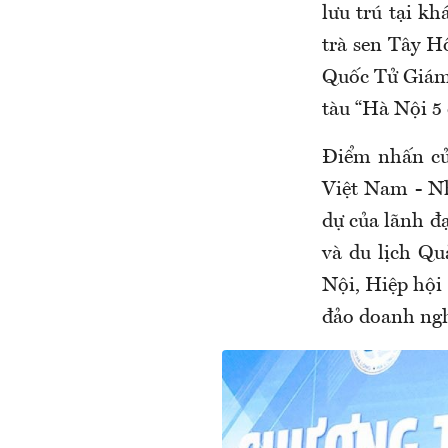
lưu trú tại k
trà sen Tây H
Quốc Tử Giám,
tàu “Hà Nội 5
Điểm nhấn củ
Việt Nam - Nh
dự của lãnh đ
và du lịch Q
Nội, Hiệp hộ
đảo doanh ngh