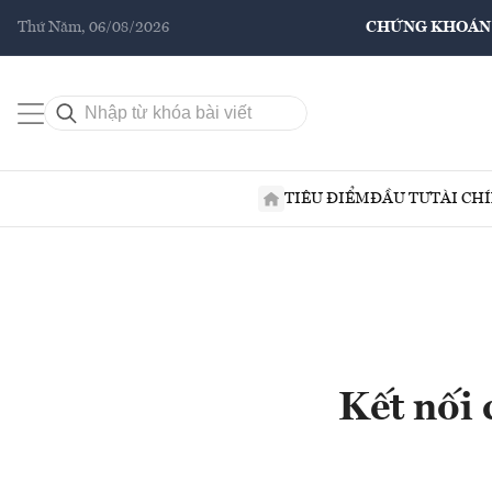
Thứ Năm, 06/08/2026
CHỨNG KHOÁN
TIÊU ĐIỂM
ĐẦU TƯ
TÀI CH
Kết nối 