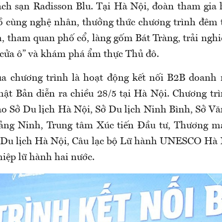
hách sạn Radisson Blu. Tại Hà Nội, đoàn tham gia
ồ cùng nghệ nhân, thưởng thức chương trình đêm 
 tham quan phố cổ, làng gốm Bát Tràng, trải ngh
 cửa ô” và khám phá ẩm thực Thủ đô.
a chương trình là hoạt động kết nối B2B doanh n
ật Bản diễn ra chiều 28/5 tại Hà Nội. Chương tr
ạo Sở Du lịch Hà Nội, Sở Du lịch Ninh Bình, Sở Vă
uảng Ninh, Trung tâm Xúc tiến Đầu tư, Thương mạ
i Du lịch Hà Nội, Câu lạc bộ Lữ hành UNESCO Hà 
iệp lữ hành hai nước.