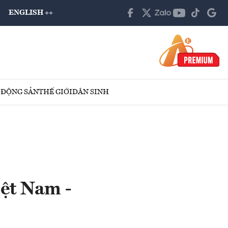
ENGLISH ++
 ĐỘNG SẢN
THẾ GIỚI
DÂN SINH
iệt Nam -