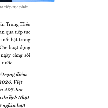
a tiếp tục phát
rần Trung Hiếu
n qua tiếp tục
c nổi bật trong
 Các hoạt động
 ngày càng sôi
i nước.
ế trọng điểm
2026, Việt
ần 40% lựa
 du lịch Nhật
0 nghìn lượt