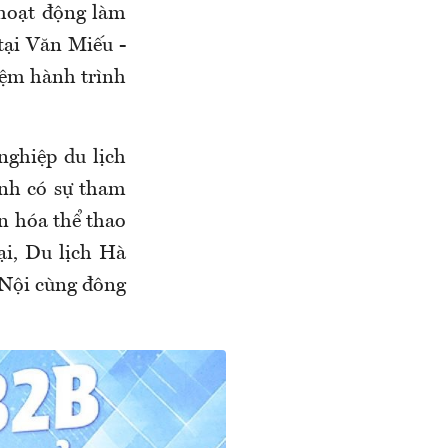
 hoạt động làm
tại Văn Miếu -
iệm hành trình
ghiệp du lịch
ình có sự tham
n hóa thể thao
i, Du lịch Hà
Nội cùng đông