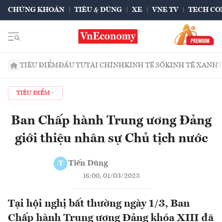
CHỨNG KHOÁN
TIÊU & DÙNG
XE
VNE TV
TECH CO
TIÊU ĐIỂM
ĐẦU TƯ
TÀI CHÍNH
KINH TẾ SỐ
KINH TẾ XANH
TIÊU ĐIỂM
Ban Chấp hành Trung ương Đảng
giới thiệu nhân sự Chủ tịch nước
Tiến Dũng
T
16:00, 01/03/2023
Tại hội nghị bất thường ngày 1/3, Ban
Chấp hành Trung ương Đảng khóa XIII đã