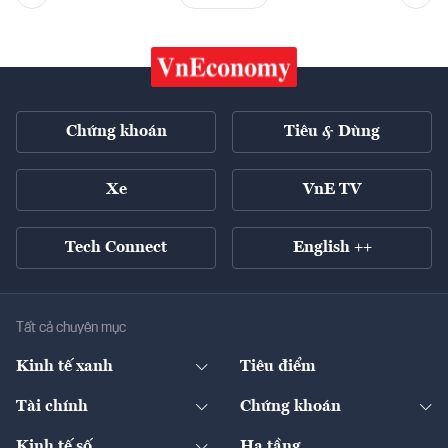
Chứng khoán
Tiêu & Dùng
Xe
VnE TV
Tech Connect
English ++
Tất cả chuyên mục
Kinh tế xanh
Tiêu điểm
Chuyển động xanh
Tài chính
Chứng khoán
Pháp lý
Ngân hàng
Doanh nghiệp niêm yết
Kinh tế số
Hạ tầng