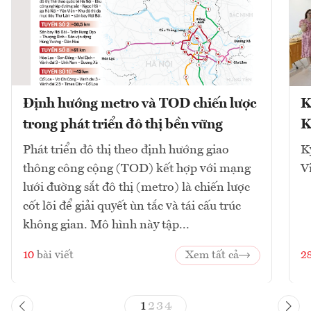
Định hướng metro và TOD chiến lược
K
trong phát triển đô thị bền vững
K
Phát triển đô thị theo định hướng giao
K
thông công cộng (TOD) kết hợp với mạng
V
lưới đường sắt đô thị (metro) là chiến lược
cốt lõi để giải quyết ùn tắc và tái cấu trúc
không gian. Mô hình này tập...
10
bài viết
Xem tất cả
2
1
2
3
4