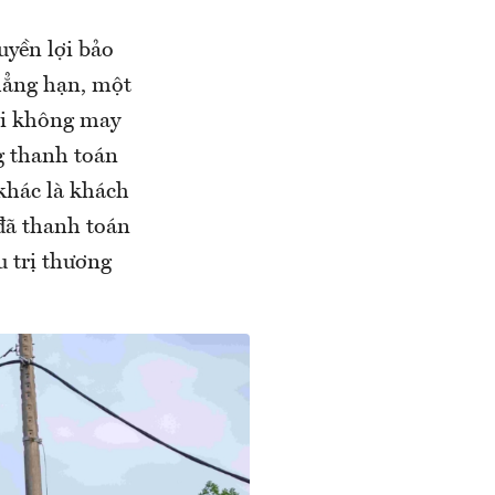
uyền lợi bảo
hẳng hạn, một
ội không may
g thanh toán
 khác là khách
đã thanh toán
u trị thương