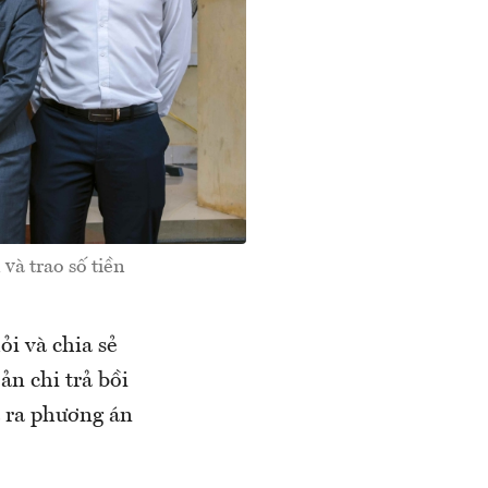
và trao số tiền
i và chia sẻ
ản chi trả bồi
 ra phương án