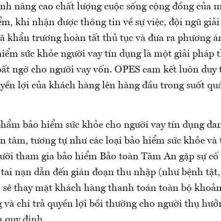
ệnh nâng cao chất lượng cuộc sống cộng đồng của 
m, khi nhận được thông tin về sự việc, đội ngũ giả
đã khẩn trương hoàn tất thủ tục và đưa ra phương á
hiểm sức khỏe người vay tín dụng là một giải pháp t
 bất ngờ cho người vay vốn. OPES cam kết luôn duy 
uyền lợi của khách hàng lên hàng đầu trong suốt qu
phẩm bảo hiểm sức khỏe cho người vay tín dụng đa
n tâm, tương tự như các loại bảo hiểm sức khỏe và 
ười tham gia bảo hiểm Bảo toàn Tâm An gặp sự cố 
tai nạn dẫn đến gián đoạn thu nhập (như bệnh tật, 
S sẽ thay mặt khách hàng thanh toán toàn bộ khoản 
 và chi trả quyền lợi bồi thường cho người thụ hư
n quy định.