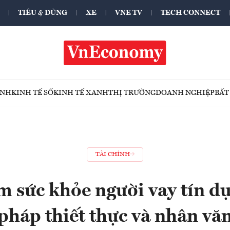
TIÊU & DÙNG
XE
VNE TV
TECH CONNECT
ÍNH
KINH TẾ SỐ
KINH TẾ XANH
THỊ TRƯỜNG
DOANH NGHIỆP
BẤT
TÀI CHÍNH
m sức khỏe người vay tín dụ
pháp thiết thực và nhân vă