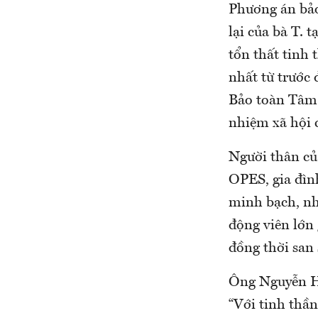
Phương án bảo
lại của bà T. 
tổn thất tinh 
nhất từ trước
Bảo toàn Tâm 
nhiệm xã hội 
Người thân của
OPES, gia đìn
minh bạch, nh
động viên lớn 
đồng thời san 
Ông Nguyễn Hữ
“Với tinh thầ