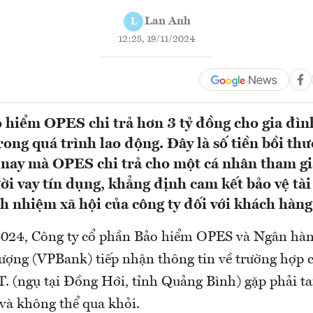
Lan Anh
L
12:28, 19/11/2024
 hiểm OPES chi trả hơn 3 tỷ đồng cho gia đì
rong quá trình lao động. Đây là số tiền bồi th
 nay mà OPES chi trả cho một cá nhân tham g
ời vay tín dụng, khẳng định cam kết bảo vệ tà
h nhiệm xã hội của công ty đối với khách hàn
2024, Công ty cổ phần Bảo hiểm OPES và Ngân hà
ng (VPBank) tiếp nhận thông tin về trường hợp 
T. (ngụ tại Đồng Hới, tỉnh Quảng Bình) gặp phải ta
và không thể qua khỏi.