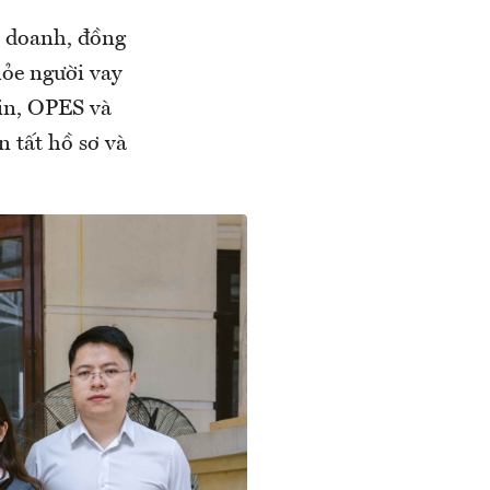
h doanh, đồng
ỏe người vay
in, OPES và
 tất hồ sơ và