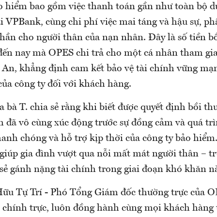
 hiểm bao gồm việc thanh toán gần như toàn bộ d
tại VPBank, cùng chi phí việc mai táng và hậu sự, p
thần cho người thân của nạn nhân. Đây là số tiền b
 đến nay mà OPES chi trả cho một cá nhân tham gi
An, khẳng định cam kết bảo vệ tài chính vững mạn
của công ty đối với khách hàng.
 bà T. chia sẻ rằng khi biết được quyết định bồi t
h đã vô cùng xúc động trước sự đồng cảm và quá trì
anh chóng và hỗ trợ kịp thời của công ty bảo hiểm
giúp gia đình vượt qua nỗi mất mát người thân – trụ
sẻ gánh nặng tài chính trong giai đoạn khó khăn n
u Tự Trí - Phó Tổng Giám đốc thường trực của OP
n chính trực, luôn đồng hành cùng mọi khách hàng