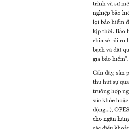
trình và sứ m
nghiệp bảo hiể
lợi bảo hiểm 
kịp thời. Bảo 
chia sẻ rủi ro
bạch và đặt q
gia bảo hiểm”.
Gần đây, sản 
thu hút sự qua
trường hợp ng
sức khỏe hoặc 
động...), OPE
cho ngân hàng
các điều khoả