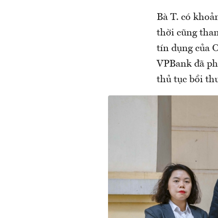
Bà T. có khoả
thời cũng tha
tín dụng của 
VPBank đã phố
thủ tục bồi t