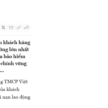
nh khách hàng
ường lớn nhất
ia bảo hiểm
i chính vững
g…
ng TMCP Việt
của khách
i nạn lao động