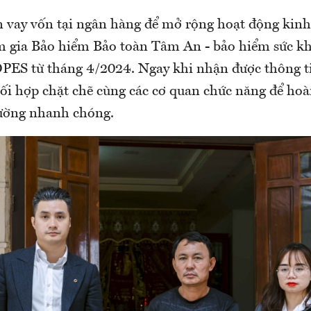
n vay vốn tại ngân hàng để mở rộng hoạt động kin
m gia Bảo hiểm Bảo toàn Tâm An - bảo hiểm sức kh
OPES từ tháng 4/2024. Ngay khi nhận được thông t
i hợp chặt chẽ cùng các cơ quan chức năng để hoàn
hường nhanh chóng.