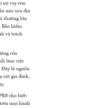
ư nợ vay còn
hần nào xoa dịu
ồi thường lớn
a Bảo hiểm
h và trách
hường của
nh làm việc
. Đây là nguồn
 cột gia đình,
ày.
ES cho biết:
 trên mọi hành