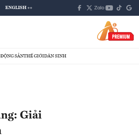
ENGLISH ++
 ĐỘNG SẢN
THẾ GIỚI
DÂN SINH
ng: Giải
n