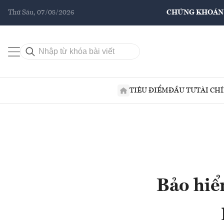
Thứ Sáu, 07/08/2026
CHỨNG KHOÁN
TIÊU ĐIỂM
ĐẦU TƯ
TÀI CH
Bảo hiể