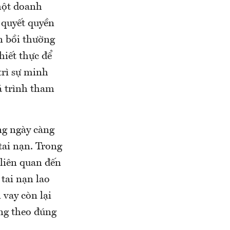
một doanh
i quyết quyền
n bồi thường
hiết thực để
trì sự minh
á trình tham
ng ngày càng
tai nạn. Trong
liên quan đến
tai nạn lao
vay còn lại
ởng theo đúng