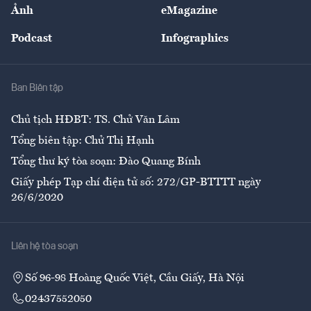
Nhân lực
Ảnh
eMagazine
Đẹp +
An sinh
Podcast
Infographics
Giải trí
Y tế
Nhà
Ban Biên tập
Ẩm thực
Chủ tịch HĐBT: TS. Chử Văn Lâm
Tổng biên tập: Chử Thị Hạnh
Tổng thư ký tòa soạn: Đào Quang Bính
Giấy phép Tạp chí điện tử số: 272/GP-BTTTT ngày
26/6/2020
Liên hệ tòa soạn
Số 96-98 Hoàng Quốc Việt, Cầu Giấy, Hà Nội
02437552050