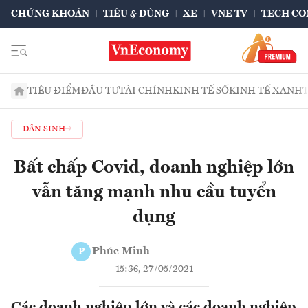
CHỨNG KHOÁN
TIÊU & DÙNG
XE
VNE TV
TECH CO
TIÊU ĐIỂM
ĐẦU TƯ
TÀI CHÍNH
KINH TẾ SỐ
KINH TẾ XANH
DÂN SINH
Bất chấp Covid, doanh nghiệp lớn
vẫn tăng mạnh nhu cầu tuyển
dụng
Phúc Minh
P
15:36, 27/05/2021
Các doanh nghiệp lớn và các doanh nghiệp