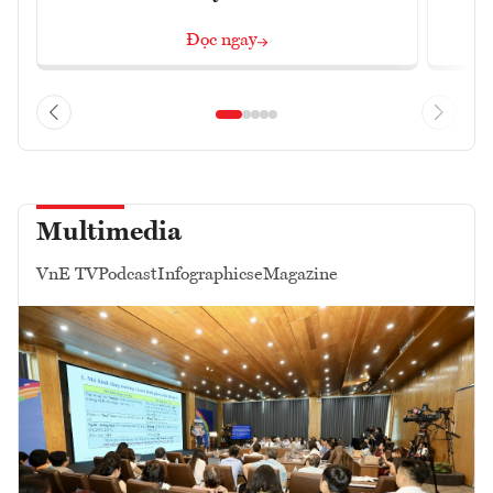
Đọc ngay
Multimedia
VnE TV
Podcast
Infographics
eMagazine