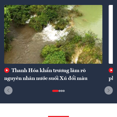
Thanh Hóa khẩn trương làm rõ
nguyên nhân nước suối Xú đổi màu
phí