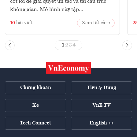
cốt lõi để giải quyết ùn tắc và tái cấu trúc
không gian. Mô hình này tập...
10
bài viết
Xem tất cả
2
1
2
3
4
Chứng khoán
Tiêu & Dùng
Xe
VnE TV
Tech Connect
English ++