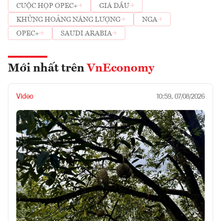
CUỘC HỌP OPEC+
GIÁ DẦU
KHỦNG HOẢNG NĂNG LƯỢNG
NGA
OPEC+
SAUDI ARABIA
Mới nhất trên
VnEconomy
Video
10:59, 07/08/2026