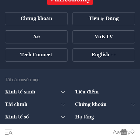
Chứng khoán
Tiêu & Dùng
Xe
VnE TV
Tech Connect
English ++
Tất cả chuyên mục
Kinh tế xanh
Tiêu điểm
Chuyển động xanh
Tài chính
Chứng khoán
Pháp lý
Ngân hàng
Doanh nghiệp niêm yết
Kinh tế số
Hạ tầng
Thương hiệu xanh
Thị trường vốn
Thị trường
Sản phẩm - Thị trường
Bất động sản
Thị trường
Diễn đàn
Thuế
Đầu tư
Tài sản số
Chính sách
Xuất nhập khẩu