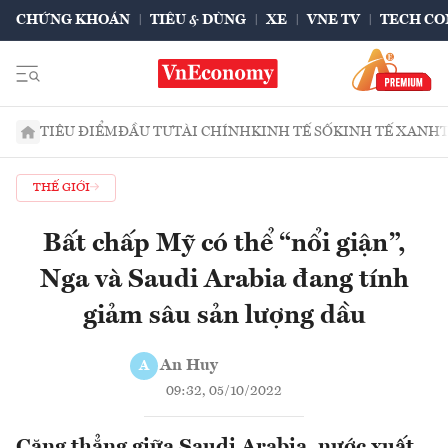
CHỨNG KHOÁN
TIÊU & DÙNG
XE
VNE TV
TECH CO
TIÊU ĐIỂM
ĐẦU TƯ
TÀI CHÍNH
KINH TẾ SỐ
KINH TẾ XANH
THẾ GIỚI
Bất chấp Mỹ có thể “nổi giận”,
Nga và Saudi Arabia đang tính
giảm sâu sản lượng dầu
An Huy
A
09:32, 05/10/2022
Căng thẳng giữa Saudi Arabia, nước xuất