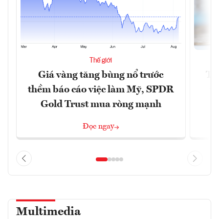
Thế giới
Giá vàng tăng bùng nổ trước
Tr
thềm báo cáo việc làm Mỹ, SPDR
th
Gold Trust mua ròng mạnh
Đọc ngay
Multimedia