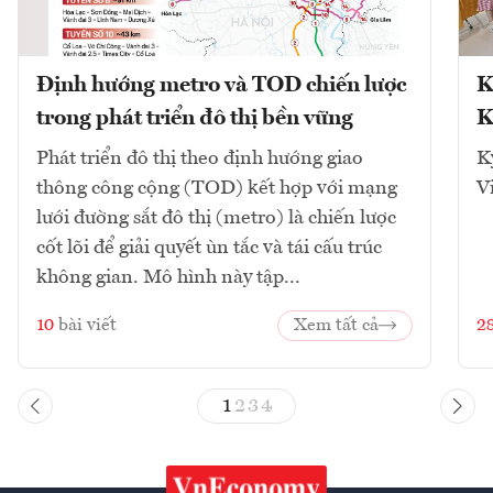
Định hướng metro và TOD chiến lược
K
trong phát triển đô thị bền vững
K
Phát triển đô thị theo định hướng giao
K
thông công cộng (TOD) kết hợp với mạng
V
lưới đường sắt đô thị (metro) là chiến lược
cốt lõi để giải quyết ùn tắc và tái cấu trúc
không gian. Mô hình này tập...
10
bài viết
Xem tất cả
2
1
2
3
4