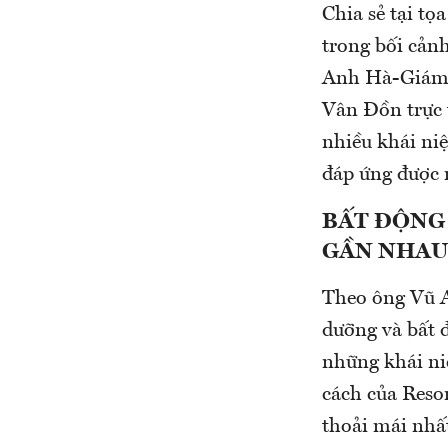
Chia sẻ tại t
trong bối cản
Anh Hà-Giám đ
Vân Đồn trực 
nhiều khái niệ
đáp ứng được 
BẤT ĐỘNG 
GẦN NHAU
Theo ông Vũ A
dưỡng và bất 
những khái ni
cách của Reso
thoải mái nhấ