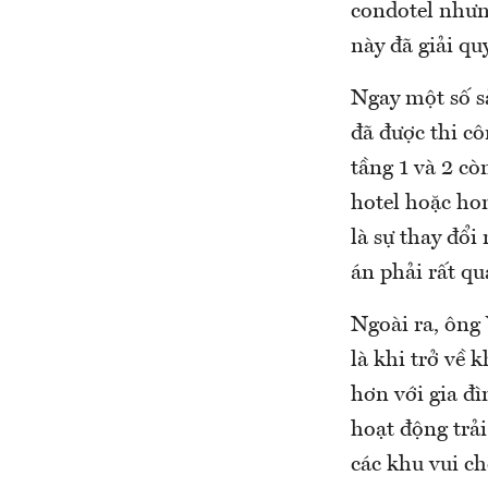
condotel nhưng
này đã giải qu
Ngay một số s
đã được thi cô
tầng 1 và 2 cò
hotel hoặc hom
là sự thay đổi
án phải rất q
Ngoài ra, ông 
là khi trở về
hơn với gia đì
hoạt động trả
các khu vui ch