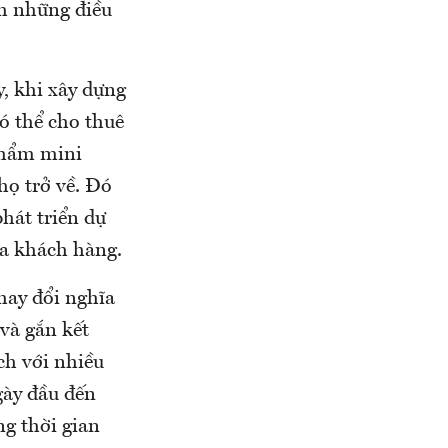
nh những điều
, khi xây dựng
ó thể cho thuê
 phẩm mini
họ trở về. Đó
phát triển dự
ủa khách hàng.
hay đổi nghĩa
và gắn kết
ịch với nhiều
gày đầu đến
ng thời gian