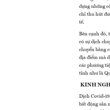
dựng những cô
chỉ thu hút đ
tế.
Bên cạnh đó, 
có sự dịch ch
chuyển bằng c
địa điểm mà d
các phương tiệ
tỉnh như là Q
KINH NGH
Dịch Covid-19 
bất động sản 