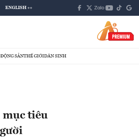
ENGLISH ++
 ĐỘNG SẢN
THẾ GIỚI
DÂN SINH
 mục tiêu
người