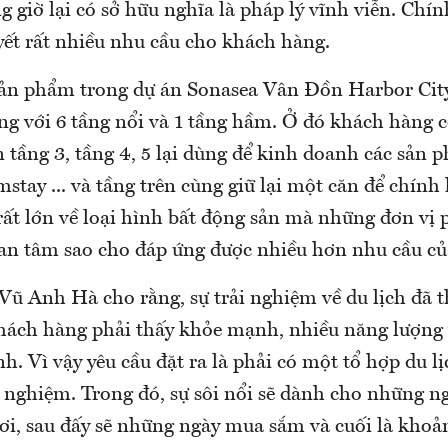
 giờ lại có sở hữu nghĩa là pháp lý vĩnh viễn. Chí
yết rất nhiều nhu cầu cho khách hàng.
ản phẩm trong dự án Sonasea Vân Đồn Harbor City
ng với 6 tầng nổi và 1 tầng hầm. Ở đó khách hàng c
n tầng 3, tầng 4, 5 lại dùng để kinh doanh các sản
stay ... và tầng trên cùng giữ lại một căn để chính 
 rất lớn về loại hình bất động sản mà những đơn vị 
uan tâm sao cho đáp ứng được nhiều hơn nhu cầu c
Vũ Anh Hà cho rằng, sự trải nghiệm về du lịch đã t
 khách hàng phải thấy khỏe mạnh, nhiều năng lượng 
nh. Vì vậy yêu cầu đặt ra là phải có một tổ hợp du l
i nghiệm. Trong đó, sự sôi nổi sẽ dành cho những n
ơi, sau đấy sẽ những ngày mua sắm và cuối là khoả