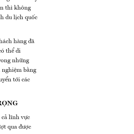
ớn thì không
h du lịch quốc
khách hàng đã
ó thể di
trong những
i nghiệm bằng
uyển tới các
TRỌNG
 cả lĩnh vực
ượt qua được