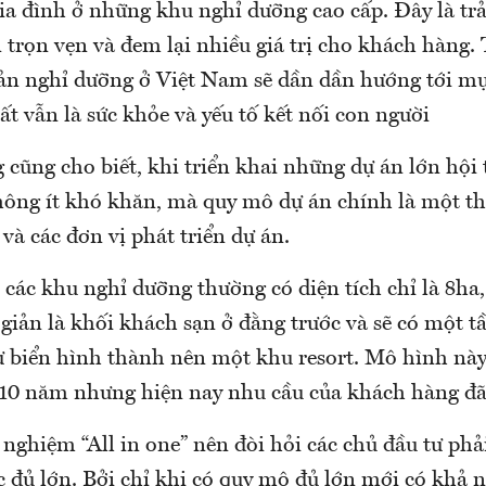
gia đình ở những khu nghỉ dưỡng cao cấp. Đây là tr
 trọn vẹn và đem lại nhiều giá trị cho khách hàng.
sản nghỉ dưỡng ở Việt Nam sẽ dần dần hướng tới mục
t vẫn là sức khỏe và yếu tố kết nối con người
 cũng cho biết, khi triển khai những dự án lớn hội
hông ít khó khăn, mà quy mô dự án chính là một th
 và các đơn vị phát triển dự án.
 các khu nghỉ dưỡng thường có diện tích chỉ là 8ha,
giản là khối khách sạn ở đằng trước và sẽ có một 
ự biển hình thành nên một khu resort. Mô hình này
10 năm nhưng hiện nay nhu cầu của khách hàng đã 
 nghiệm “All in one” nên đòi hỏi các chủ đầu tư phả
 đủ lớn. Bởi chỉ khi có quy mô đủ lớn mới có khả n