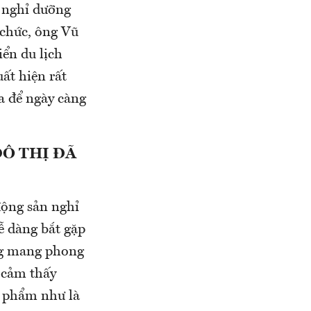
n nghỉ dưỡng
chức, ông Vũ
ển du lịch
ất hiện rất
óa để ngày càng
Ô THỊ ĐÃ
động sản nghỉ
ễ dàng bắt gặp
ng mang phong
 cảm thấy
n phẩm như là