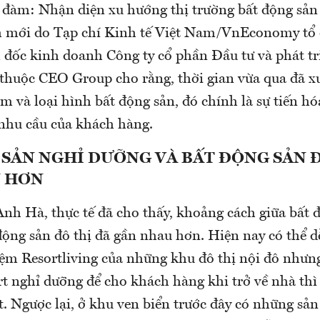
ọa đàm: Nhận diện xu hướng thị trường bất động sả
h mới do Tạp chí Kinh tế Việt Nam/VnEconomy tổ 
ốc kinh doanh Công ty cổ phần Đầu tư và phát tri
thuộc CEO Group cho rằng, thời gian vừa qua đã xu
m và loại hình bất động sản, đó chính là sự tiến h
nhu cầu của khách hàng.
SẢN NGHỈ DƯỠNG VÀ BẤT ĐỘNG SẢN Đ
 HƠN
nh Hà, thực tế đã cho thấy, khoảng cách giữa bất 
động sản đô thị đã gần nhau hơn. Hiện nay có thể d
ệm Resortliving của những khu đô thị nội đô như
rt nghỉ dưỡng để cho khách hàng khi trở về nhà thì
t. Ngược lại, ở khu ven biển trước đây có những sả