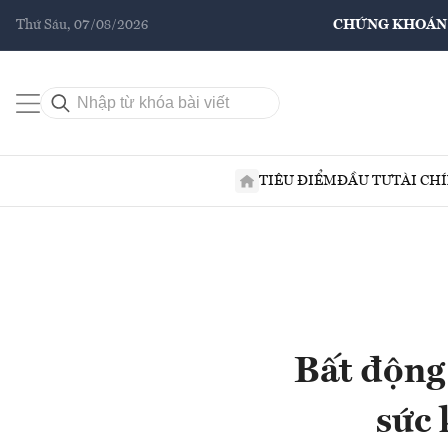
Thứ Sáu, 07/08/2026
CHỨNG KHOÁN
TIÊU ĐIỂM
ĐẦU TƯ
TÀI CH
Bất động
sức 