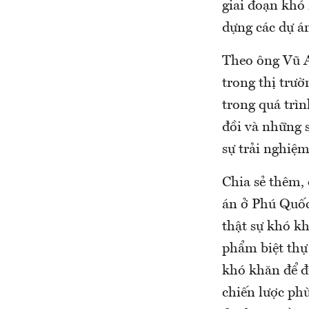
giai đoạn khó
dựng các dự án
Theo ông Vũ A
trong thị trườ
trong quá trìn
đồi và những 
sự trải nghiệm
Chia sẻ thêm,
án ở Phú Quốc
thật sự khó k
phẩm biệt thự 
khó khăn để đ
chiến lược phù