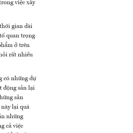
rong việc xây
hời gian dài
 tố quan trọng
 phẩm ở trên
hỏi rất nhiều
ng có những dự
 động sản lại
những sản
 này lại quá
cần những
g cả việc