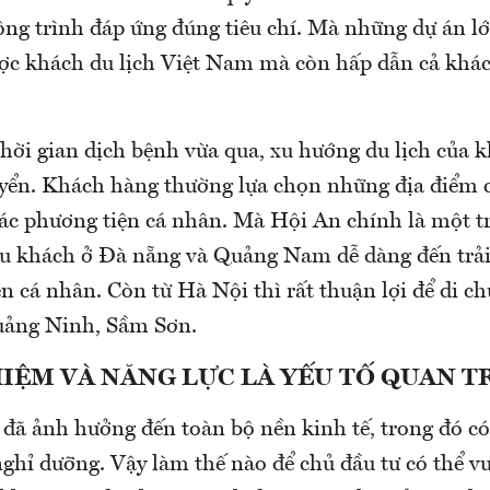
ng trình đáp ứng đúng tiêu chí. Mà những dự án l
ược khách du lịch Việt Nam mà còn hấp dẫn cả khác
thời gian dịch bệnh vừa qua, xu hướng du lịch của 
uyển. Khách hàng thường lựa chọn những địa điểm c
ác phương tiện cá nhân. Mà Hội An chính là một 
u khách ở Đà nẵng và Quảng Nam dễ dàng đến trả
n cá nhân. Còn từ Hà Nội thì rất thuận lợi để di ch
uảng Ninh, Sầm Sơn.
IỆM VÀ NĂNG LỰC LÀ YẾU TỐ QUAN 
đã ảnh hưởng đến toàn bộ nền kinh tế, trong đó có
nghỉ dưỡng. Vậy làm thế nào để chủ đầu tư có thể v