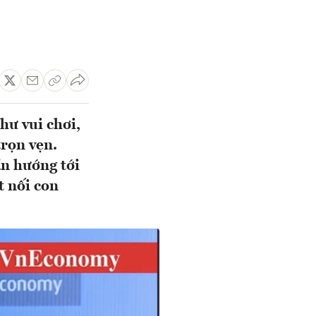
hư vui chơi,
trọn vẹn.
ần hướng tới
t nối con