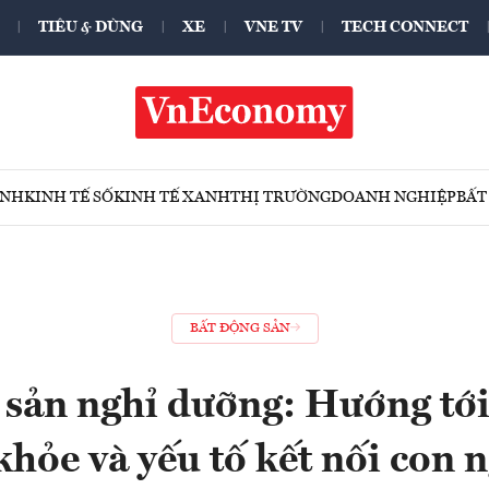
TIÊU & DÙNG
XE
VNE TV
TECH CONNECT
ÍNH
KINH TẾ SỐ
KINH TẾ XANH
THỊ TRƯỜNG
DOANH NGHIỆP
BẤT
BẤT ĐỘNG SẢN
 sản nghỉ dưỡng: Hướng tới
khỏe và yếu tố kết nối con 