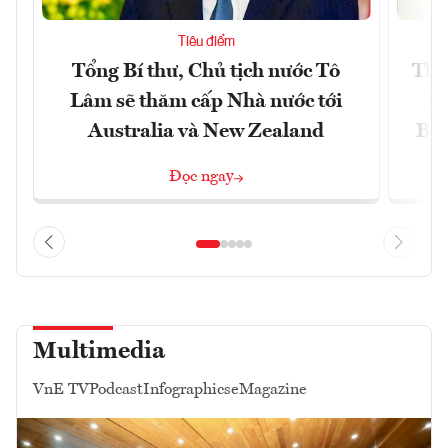
Tiêu điểm
Tổng Bí thư, Chủ tịch nước Tô
Thố
Lâm sẽ thăm cấp Nhà nước tới
lậ
Australia và New Zealand
Bắc
Đọc ngay
Multimedia
VnE TV
Podcast
Infographics
eMagazine