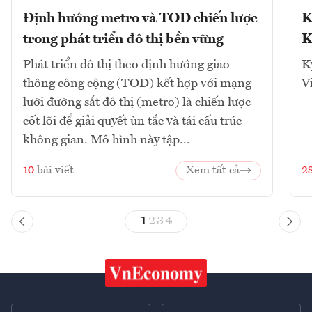
Định hướng metro và TOD chiến lược
K
trong phát triển đô thị bền vững
K
Phát triển đô thị theo định hướng giao
K
thông công cộng (TOD) kết hợp với mạng
V
lưới đường sắt đô thị (metro) là chiến lược
cốt lõi để giải quyết ùn tắc và tái cấu trúc
không gian. Mô hình này tập...
10
bài viết
Xem tất cả
2
1
2
3
4