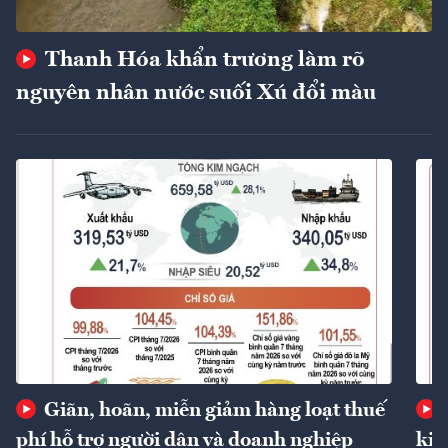
Thanh Hóa khẩn trương làm rõ
nguyên nhân nước suối Xú đổi màu
Giãn, hoãn, miễn giảm hàng loạt thuế
phí hỗ trợ người dân và doanh nghiệp
kin