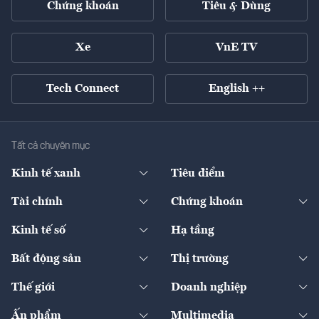
Chứng khoán
Tiêu & Dùng
Xe
VnE TV
Tech Connect
English ++
Tất cả chuyên mục
Kinh tế xanh
Tiêu điểm
Chuyển động xanh
Tài chính
Chứng khoán
Pháp lý
Ngân hàng
Doanh nghiệp niêm yết
Kinh tế số
Hạ tầng
Thương hiệu xanh
Thị trường vốn
Thị trường
Sản phẩm - Thị trường
Bất động sản
Thị trường
Diễn đàn
Thuế
Đầu tư
Tài sản số
Chính sách
Xuất nhập khẩu
Thế giới
Doanh nghiệp
Bảo hiểm
Quốc tế
Dịch vụ số
Thị trường
Khung pháp lý
Kinh tế
Chuyển động
Ấn phẩm
Multimedia
Khung pháp lý