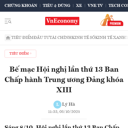
CHỨNG KHOÁN
TIÊU & DÙNG
XE
VNE TV
TECH CO
TIÊU ĐIỂM
ĐẦU TƯ
TÀI CHÍNH
KINH TẾ SỐ
KINH TẾ XANH
TIÊU ĐIỂM
Bế mạc Hội nghị lần thứ 13 Ban
Chấp hành Trung ương Đảng khóa
XIII
Lý Hà
L
11:33, 08/10/2025
Sáng 8/10, Hội nghị lần thứ 13 Ban Chấp