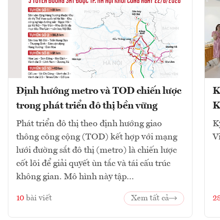
Định hướng metro và TOD chiến lược
K
trong phát triển đô thị bền vững
K
Phát triển đô thị theo định hướng giao
K
thông công cộng (TOD) kết hợp với mạng
V
lưới đường sắt đô thị (metro) là chiến lược
cốt lõi để giải quyết ùn tắc và tái cấu trúc
không gian. Mô hình này tập...
10
bài viết
Xem tất cả
2