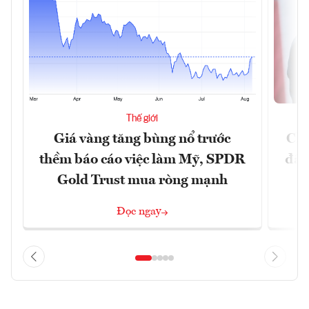
Thế giới
Giá vàng tăng bùng nổ trước
Chí
thềm báo cáo việc làm Mỹ, SPDR
đã 
Gold Trust mua ròng mạnh
Đọc ngay