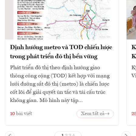
Định hướng metro và TOD chiến lược
K
trong phát triển đô thị bền vững
K
Phát triển đô thị theo định hướng giao
K
thông công cộng (TOD) kết hợp với mạng
V
lưới đường sắt đô thị (metro) là chiến lược
cốt lõi để giải quyết ùn tắc và tái cấu trúc
không gian. Mô hình này tập...
10
bài viết
Xem tất cả
2
1
2
3
4