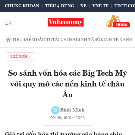
CHỨNG KHOÁN
TIÊU & DÙNG
XE
VNE TV
TECH CO
TIÊU ĐIỂM
ĐẦU TƯ
TÀI CHÍNH
KINH TẾ SỐ
KINH TẾ XANH
THẾ GIỚI
So sánh vốn hóa các Big Tech Mỹ
với quy mô các nền kinh tế châu
Âu
Bình Minh
B
07:29, 19/05/2026
Giá trị vốn hóa thị trường của hãng chip