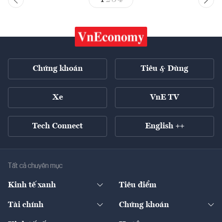
Chứng khoán
Tiêu & Dùng
Xe
VnE TV
Tech Connect
English ++
Tất cả chuyên mục
Kinh tế xanh
Tiêu điểm
Chuyển động xanh
Tài chính
Chứng khoán
Pháp lý
Ngân hàng
Doanh nghiệp niêm yết