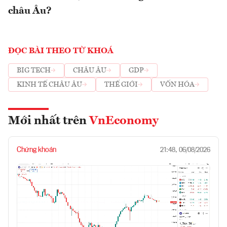
châu Âu?
ĐỌC BÀI THEO TỪ KHOÁ
BIG TECH
CHÂU ÂU
GDP
KINH TẾ CHÂU ÂU
THẾ GIỚI
VỐN HÓA
Mới nhất trên
VnEconomy
Chứng khoán
21:48, 06/08/2026