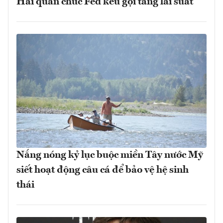
Hai quan chức Fed kêu gọi tăng lãi suất
Nắng nóng kỷ lục buộc miền Tây nước Mỹ
siết hoạt động câu cá để bảo vệ hệ sinh
thái