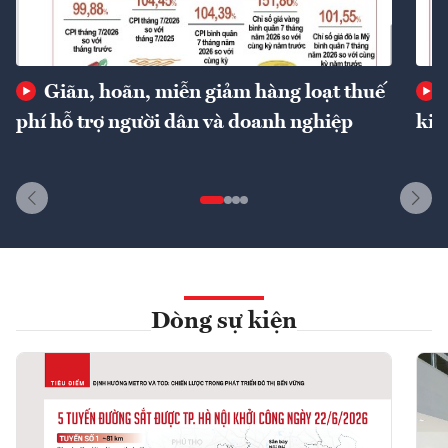
Giãn, hoãn, miễn giảm hàng loạt thuế
phí hỗ trợ người dân và doanh nghiệp
kin
Dòng sự kiện