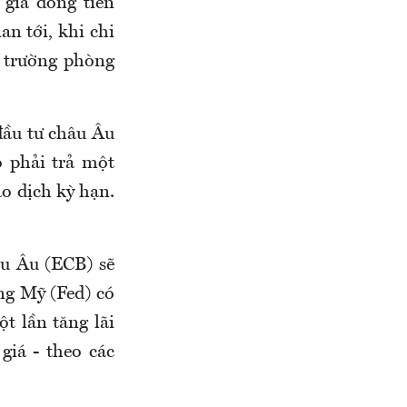
giá đồng tiền
n tới, khi chi
 trường phòng
 đầu tư châu Âu
 phải trả một
o dịch kỳ hạn.
u Âu (ECB) sẽ
ng Mỹ (Fed) có
t lần tăng lãi
giá - theo các