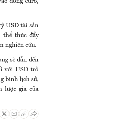
vào đồng euro,
tỷ USD tài sản
ó thể thúc đẩy
m nghiên cứu.
ọng sẽ dẫn đến
i với USD trở
g bình lịch sử,
n lược gia của