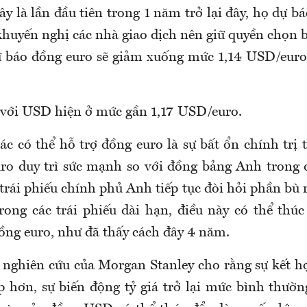
ây là lần đầu tiên trong 1 năm trở lại đây, họ dự b
khuyến nghị các nhà giao dịch nên giữ quyền chọn b
ự báo đồng euro sẽ giảm xuống mức 1,14 USD/euro
o với USD hiện ở mức gần 1,17 USD/euro.
c có thể hỗ trợ đồng euro là sự bất ổn chính trị 
ro duy trì sức mạnh so với đồng bảng Anh trong 
trái phiếu chính phủ Anh tiếp tục đòi hỏi phần bù r
trong các trái phiếu dài hạn, điều này có thể thú
ồng euro, như đã thấy cách đây 4 năm.
nghiên cứu của Morgan Stanley cho rằng sự kết hợ
 hơn, sự biến động tỷ giá trở lại mức bình thường