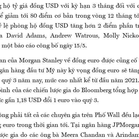
 hộ tỷ giá đồng USD với kỳ hạn 3 tháng đối với 
ể giảm tới 80 điểm cơ bản trong vòng 12 tháng tớ
tỷ lệ phòng hộ đồng USD tăng hơn 2 điểm phần tr
ia David Adams, Andrew Watrous, Molly Nicko
g một báo cáo công bố ngày 15/5.
an của Morgan Stanley về đồng euro được củng cố
Ngân hàng đầu tư Mỹ này kỳ vọng đồng euro sẽ tăn
quý 3 năm nay, mức cao nhất kể từ đầu năm 2021.
bình của các chiến lược gia do Bloomberg tổng hợp
c gần 1,18 USD đổi 1 euro vào quý 3.
ng phải tất cả các chuyên gia trên Phố Wall đều lạ
 euro trong thời gian tới. Tại ngân hàng JPMorga
ược gia do các ông bà Meera Chandan và Arindam