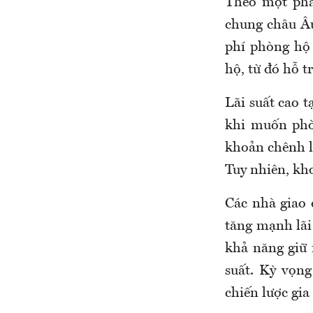
Theo một phâ
chung châu Âu
phí phòng hộ
hộ, từ đó hỗ t
Lãi suất cao t
khi muốn phò
khoản chênh l
Tuy nhiên, kh
Các nhà giao
tăng mạnh lãi
khả năng giữ 
suất. Kỳ vọng
chiến lược gia