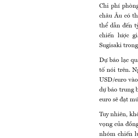
Chi phí phòng
châu Âu có th
thể dẫn đến 
chiến lược g
Sugisaki tron
Dự báo lạc qu
tố nói trên. 
USD/euro vào 
dự báo trung 
euro sẽ đạt mứ
Tuy nhiên, khô
vọng của đồng
nhóm chiến l