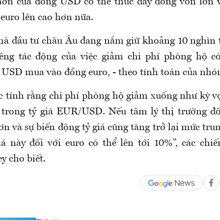
hơn của đồng USD có thể thúc đẩy dòng vốn lớn 
a euro lên cao hơn nữa.
nhà đầu tư châu Âu đang nắm giữ khoảng 10 nghìn 
iêng tác động của việc giảm chi phí phòng hộ c
 USD mua vào đồng euro, - theo tính toán của nhó
c tính rằng chi phí phòng hộ giảm xuống như kỳ v
trong tỷ giá EUR/USD. Nếu tâm lý thị trường đố
ơn và sự biến động tỷ giá cũng tăng trở lại mức trun
iá này đối với euro có thể lên tới 10%”, các chiế
y cho biết.