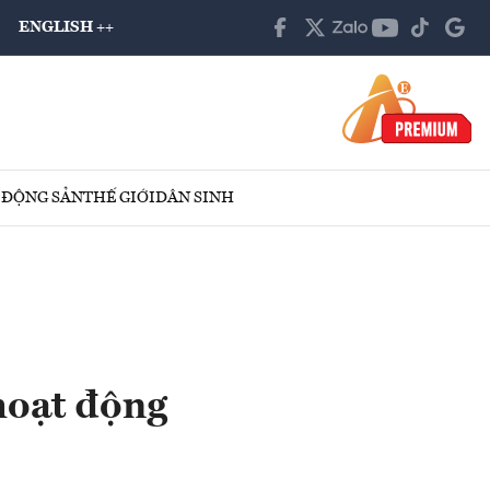
ENGLISH ++
 ĐỘNG SẢN
THẾ GIỚI
DÂN SINH
hoạt động