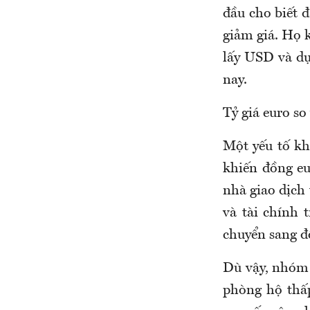
đầu cho biết đ
giảm giá. Họ 
lấy USD và d
nay.
Tỷ giá euro s
Một yếu tố khá
khiến đồng eu
nhà giao dịch 
và tài chính 
chuyển sang đ
Dù vậy, nhóm 
phòng hộ thấp