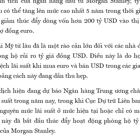
n tích của ngân hàng đầu tư Morgan Stanley, tỷ 
 có thể tăng lên mức cao nhất 5 năm trong thời gia
 giảm thúc đẩy dòng vốn hơn 200 tỷ USD vào thị
rợ đồng euro.
ại Mỹ từ lâu đã là một rào cản lớn đối với các nhà
ng hộ rủi ro tỷ giá đồng USD. Điều này là do họ
ệch lãi suất khi mua euro và bán USD trong các gia
oảng cách này đang dần thu hẹp.
 dịch hiện đang dự báo Ngân hàng Trung ương châ
 suất trong năm nay, trong khi Cục Dự trữ Liên ba
nguyên mức lãi suất ở mức hiện tại hoặc chỉ có mộ
 này đã bắt đầu thúc đẩy hoạt động phòng hộ tỷ 
 của Morgan Stanley.