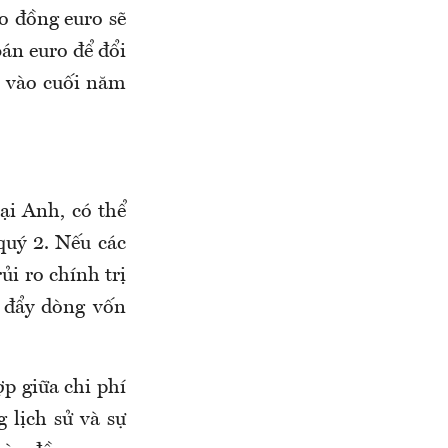
áo đồng euro sẽ
án euro để đổi
 vào cuối năm
tại Anh, có thể
quý 2. Nếu các
ủi ro chính trị
c đẩy dòng vốn
p giữa chi phí
 lịch sử và sự