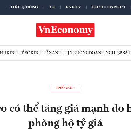
TIÊU & DÙNG
XE
VNE TV
TECH CONNECT
ÍNH
KINH TẾ SỐ
KINH TẾ XANH
THỊ TRƯỜNG
DOANH NGHIỆP
BẤT
THẾ GIỚI
o có thể tăng giá mạnh do 
phòng hộ tỷ giá