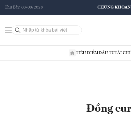
Thứ Bảy, 08/08/2026
CHỨNG KHOÁN
TIÊU ĐIỂM
ĐẦU TƯ
TÀI CH
Đồng eur