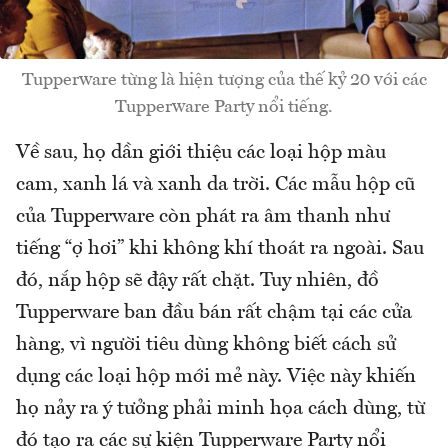
Tupperware từng là hiện tượng của thế kỷ 20 với các
Tupperware Party nổi tiếng.
Về sau, họ dần giới thiệu các loại hộp màu
cam, xanh lá và xanh da trời. Các mẫu hộp cũ
của Tupperware còn phát ra âm thanh như
tiếng “ợ hơi” khi không khí thoát ra ngoài. Sau
đó, nắp hộp sẽ đậy rất chặt. Tuy nhiên, đồ
Tupperware ban đầu bán rất chậm tại các cửa
hàng, vì người tiêu dùng không biết cách sử
dụng các loại hộp mới mẻ này. Việc này khiến
họ nảy ra ý tưởng phải minh họa cách dùng, từ
đó tạo ra các sự kiện Tupperware Party nổi