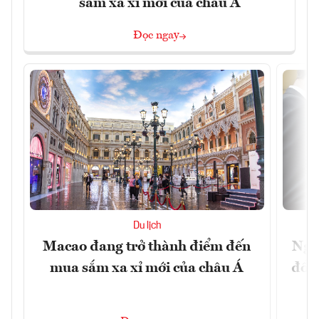
sắm xa xỉ mới của châu Á
Đọc ngay
Du lịch
Macao đang trở thành điểm đến
Ngư
mua sắm xa xỉ mới của châu Á
đổi 