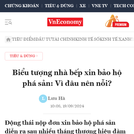
CHỨNG KHOÁN
TIÊU & DÙNG
XE
VNE TV
TECH CO
TIÊU ĐIỂM
ĐẦU TƯ
TÀI CHÍNH
KINH TẾ SỐ
KINH TẾ XANH
TIÊU & DÙNG
Biểu tượng nhà bếp xin bảo hộ
phá sản: Vì đâu nên nỗi?
Lưu Hà
L
10:08, 19/09/2024
Động thái nộp đơn xin bảo hộ phá sản
diễn ra sau nhiều tháng thương hiệu đàm