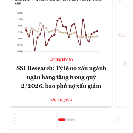
VN
Chứng khoán
lực
SSI Research: Tỷ lệ nợ xấu ngành
ngân hàng tăng trong quý
2/2026, bao phủ nợ xấu giảm
Đọc ngay