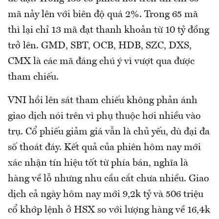
mã nảy lên với biên độ quá 2%. Trong 65 mã
thì lại chỉ 13 mã đạt thanh khoản từ 10 tỷ đồng
trở lên. GMD, SBT, OCB, HDB, SZC, DXS,
CMX là các mã đáng chú ý vì vượt qua được
tham chiếu.
VNI hồi lên sát tham chiếu không phản ánh
giao dịch nói trên vì phụ thuộc hơi nhiều vào
trụ. Cổ phiếu giảm giá vẫn là chủ yếu, dù đại đa
số thoát đáy. Kết quả của phiên hôm nay mới
xác nhận tín hiệu tốt từ phía bán, nghĩa là
hàng về lỗ nhưng nhu cầu cắt chưa nhiều. Giao
dịch cả ngày hôm nay mới 9,2k tỷ và 506 triệu
cổ khớp lệnh ở HSX so với lượng hàng về 16,4k