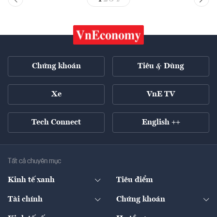
Chứng khoán
Tiêu & Dùng
Xe
VnE TV
Tech Connect
English ++
Tất cả chuyên mục
Kinh tế xanh
Tiêu điểm
Chuyển động xanh
Tài chính
Chứng khoán
Pháp lý
Ngân hàng
Doanh nghiệp niêm yết