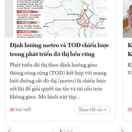
Định hướng metro và TOD chiến lược
K
trong phát triển đô thị bền vững
K
Phát triển đô thị theo định hướng giao
K
thông công cộng (TOD) kết hợp với mạng
V
lưới đường sắt đô thị (metro) là chiến lược
cốt lõi để giải quyết ùn tắc và tái cấu trúc
không gian. Mô hình này tập...
10
bài viết
Xem tất cả
2
1
2
3
4