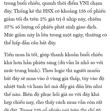
trong buổi chiều, quanh thời điểm VNI chạm
đáy. Thống kê thì HSX có khoảng 135 cổ phiếu
giảm tối đa trên 2% giá trị ở nhịp này, chiếm
37% số lượng cổ phiếu phát sinh giao dịch.
Mức giảm này là lớn trong một ngày, thường có
thể hấp dẫn cầu bắt đáy.
Tiền mua là tốt, giúp thanh khoản buổi chiều
khá hơn hẳn phiên sáng (dù vẫn là nhỏ so với
mức trung bình). Theo logic thì người muốn
bắt đáy sẽ mua vào ở vùng giá thấp, tùy vào độ
nhiệt tình và ham hố mà đẩy giá dần lên như
thế nào. Biên độ phục hồi giá so với đáy khá
hẹp chiều nay, cho thấy cách mua vẫn còn rất
dè dặt. Trong 135 cổ phiếu nói trên thì chỉ 65