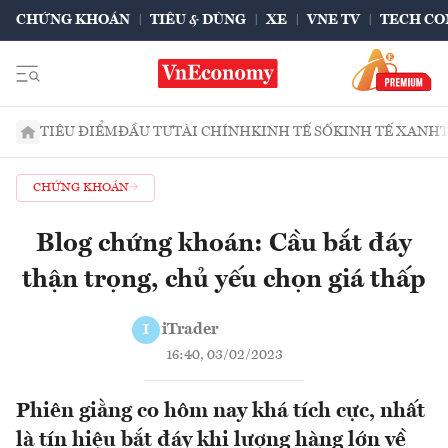
CHỨNG KHOÁN
TIÊU & DÙNG
XE
VNE TV
TECH CO
TIÊU ĐIỂM
ĐẦU TƯ
TÀI CHÍNH
KINH TẾ SỐ
KINH TẾ XANH
CHỨNG KHOÁN
Blog chứng khoán: Cầu bắt đáy
thận trọng, chủ yếu chọn giá thấp
iTrader
I
16:40, 03/02/2023
Phiên giằng co hôm nay khá tích cực, nhất
là tín hiệu bắt đáy khi lượng hàng lớn về