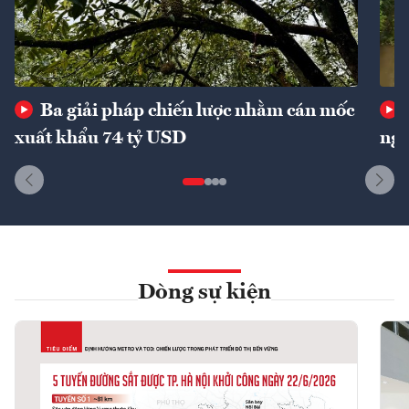
Ba giải pháp chiến lược nhằm cán mốc
xuất khẩu 74 tỷ USD
ngu
Dòng sự kiện