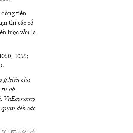
 dòng tiền
ạn thì các cổ
ến lược vẫn là
1050; 1058;
0.
o ý kiến của
 tư và
iả. VnEconomy
n quan đến các