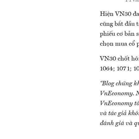
Hiện VN30 đan
cũng bắt đầu t
phiếu cơ bản s
chọn mua cổ p
VN30 chốt hôm
1064; 1071; 10
“Blog chứng k
VnEconomy. Nh
VnEconomy tô
và tác giả khô
đánh giá và q