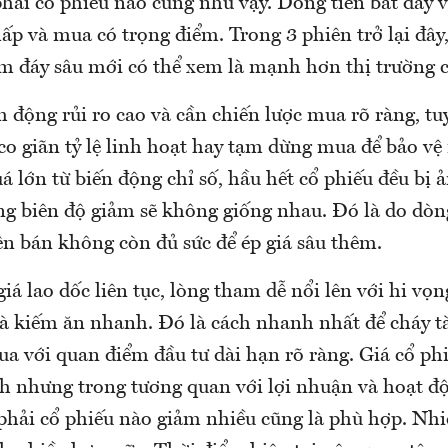
hải cổ phiếu nào cũng như vậy. Dòng tiền bắt đáy v
hấp và mua có trọng điểm. Trong 3 phiên trở lại đây,
m đáy sâu mới có thể xem là mạnh hơn thị trường 
 động rủi ro cao và cần chiến lược mua rõ ràng, tu
o giãn tỷ lệ linh hoạt hay tạm dừng mua để bảo vệ
á lớn từ biến động chỉ số, hầu hết cổ phiếu đều bị
ng biên độ giảm sẽ không giống nhau. Đó là do dòn
ên bán không còn đủ sức để ép giá sâu thêm.
iá lao dốc liên tục, lòng tham dễ nổi lên với hi vọ
và kiếm ăn nhanh. Đó là cách nhanh nhất để cháy tà
a với quan điểm đầu tư dài hạn rõ ràng. Giá cổ ph
h nhưng trong tương quan với lợi nhuận và hoạt đ
hải cổ phiếu nào giảm nhiều cũng là phù hợp. Nhi