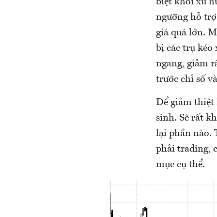
biệt khỏi xu h
ngưỡng hỗ trợ 
giá quá lớn. M
bị các trụ kéo
ngang, giảm rấ
trước chỉ số v
Để giảm thiệt
sinh. Sẽ rất k
lại phần nào. 
phải trading, 
mục cụ thể.