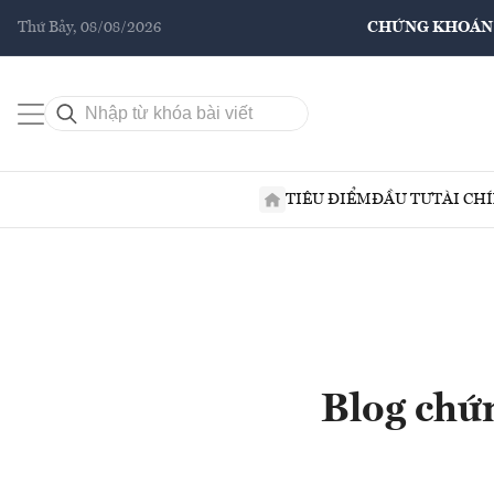
Thứ Bảy, 08/08/2026
CHỨNG KHOÁN
TIÊU ĐIỂM
ĐẦU TƯ
TÀI CH
Blog chứn