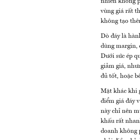
nhiên không p
vùng giá rất t
không tạo thê
Dò đáy là hành
dùng margin, c
Dưới sức ép qu
giảm giá, như
đủ tốt, hoặc b
Mặt khác khi g
điểm giá đáy 
này chỉ nên mu
khấu rất nhan
doanh không p