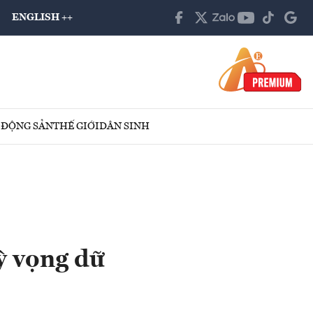
ENGLISH ++
 ĐỘNG SẢN
THẾ GIỚI
DÂN SINH
ỳ vọng dữ