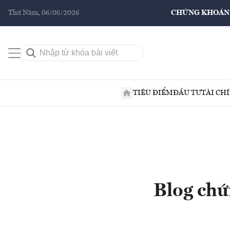
Thứ Năm, 06/08/2026
CHỨNG KHOÁN
TIÊU ĐIỂM
ĐẦU TƯ
TÀI CH
Blog chứ