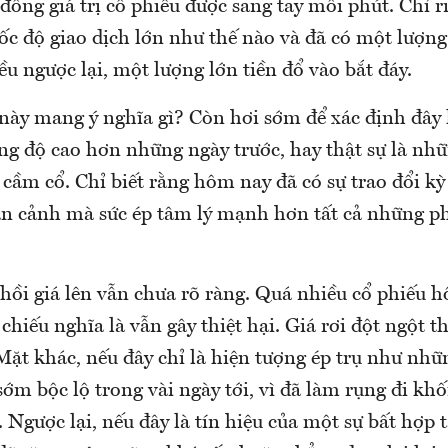
đồng giá trị cổ phiếu được sang tay mỗi phút. Chỉ r
ốc độ giao dịch lớn như thế nào và đã có một lượng
ều ngược lại, một lượng lớn tiền đổ vào bắt đáy.
 này mang ý nghĩa gì? Còn hơi sớm để xác định đây
ờng độ cao hơn những ngày trước, hay thật sự là nh
cầm cổ. Chỉ biết rằng hôm nay đã có sự trao đổi kỳ 
n cảnh mà sức ép tâm lý mạnh hơn tất cả những ph
hồi giá lên vẫn chưa rõ ràng. Quá nhiều cổ phiếu h
chiếu nghĩa là vẫn gây thiệt hại. Giá rơi đột ngột th
ặt khác, nếu đây chỉ là hiện tượng ép trụ như nhữ
 sớm bộc lộ trong vài ngày tới, vì đã làm rụng đi khố
. Ngược lại, nếu đây là tín hiệu của một sự bất hợp t