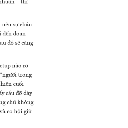
nhuận – thì
, nên sự chán
đi đến đoạn
sau đó sẽ càng
etup nào rõ
 “người trong
nhiên cuối
ấy cầu đỡ dày
ẳng chứ không
và cơ hội giữ