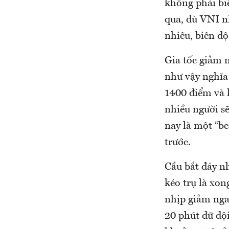
không phải bi
qua, dù VNI n
nhiêu, biên đ
Gia tốc giảm n
như vậy nghĩa 
1400 điểm và 
nhiều người sẽ
nay là một “be
trước.
Cầu bắt đáy nh
kéo trụ là xo
nhịp giảm nga
20 phút dữ dội