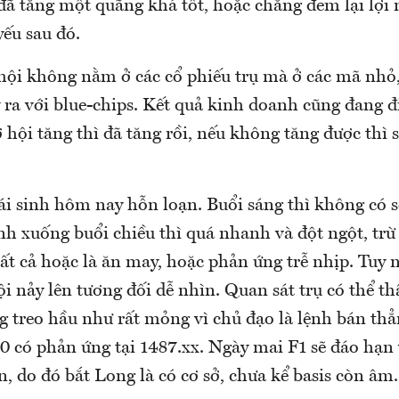
đã tăng một quãng khá tốt, hoặc chẳng đem lại lợi 
yếu sau đó.
hội không nằm ở các cổ phiếu trụ mà ở các mã nhỏ
 ra với blue-chips. Kết quả kinh doanh cũng đang 
ơ hội tăng thì đã tăng rồi, nếu không tăng được thì 
ái sinh hôm nay hỗn loạn. Buổi sáng thì không có s
nh xuống buổi chiều thì quá nhanh và đột ngột, trừ
 tất cả hoặc là ăn may, hoặc phản ứng trễ nhịp. Tuy 
ội nảy lên tương đối dễ nhìn. Quan sát trụ có thể th
ng treo hầu như rất mỏng vì chủ đạo là lệnh bán th
 có phản ứng tại 1487.xx. Ngày mai F1 sẽ đáo hạn 
n, do đó bắt Long là có cơ sở, chưa kể basis còn âm.