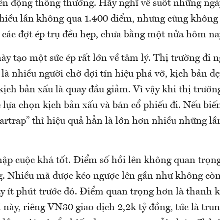
ến động thông thường. Hãy nghĩ về suốt những ngà
hiều lần không qua 1.400 điểm, nhưng cũng không
ộ các đợt ép trụ đều hẹp, chưa bằng một nửa hôm na
ày tạo một sức ép rất lớn về tâm lý. Thị trường đi 
là nhiều người chờ đợi tín hiệu phá vỡ, kịch bản đẹ
kịch bản xấu là quay đầu giảm. Vì vậy khi thị trườ
 lựa chọn kịch bản xấu và bán cổ phiếu đi. Nếu biế
artrap” thì hiệu quả hẳn là lớn hơn nhiều những l
ập cuộc khá tốt. Điểm số hồi lên không quan trọng
ng. Nhiều mã được kéo ngược lên gần như không còn 
y ít phút trước đó. Điểm quan trọng hơn là thanh 
 này, riêng VN30 giao dịch 2,2k tỷ đồng, tức là tru