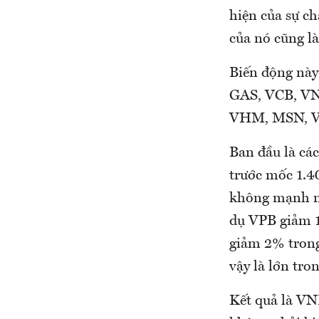
hiện của sự ch
của nó cũng là
Biến động này
GAS, VCB, VNM
VHM, MSN, V
Ban đầu là các
trước mốc 1.40
không mạnh nh
dụ VPB giảm 1
giảm 2% trong
vậy là lớn tro
Kết quả là VNI