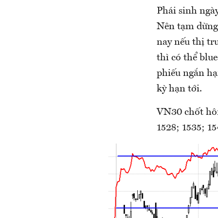
Phái sinh ngày
Nên tạm dừng 
nay nếu thị tr
thì có thể blue
phiếu ngắn hạ
kỳ hạn tới.
VN30 chốt hôm
1528; 1535; 15