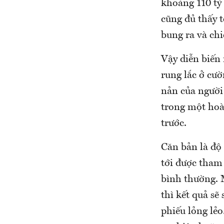
khoảng 110 tỷ 
cũng đủ thấy t
bung ra và chi
Vậy diễn biến
rung lắc ở cư
nản của người 
trong một hoà
trước.
Căn bản là độ 
tới được tham 
bình thường. M
thì kết quả sẽ
phiếu lỏng lẻo