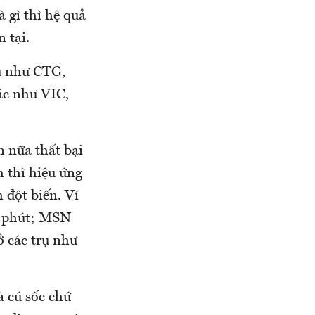
 gì thì hệ quả
 tại.
ếu như CTG,
ác như VIC,
n nữa thất bại
m thì hiệu ứng
 đột biến. Ví
7 phút; MSN
 các trụ như
à cú sốc chứ