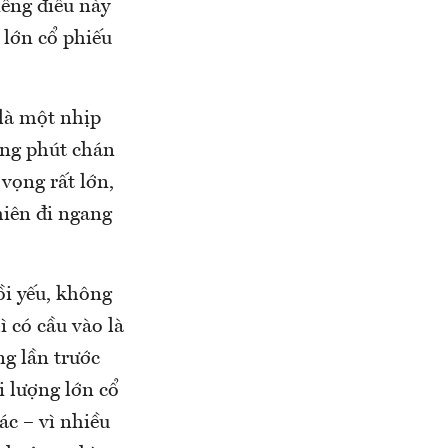
iêng điều này
 lớn cổ phiếu
 là một nhịp
ững phút chán
vọng rất lớn,
iên đi ngang
ồi yếu, không
ì có cầu vào là
ng lần trước
i lượng lớn cổ
ác – vì nhiều