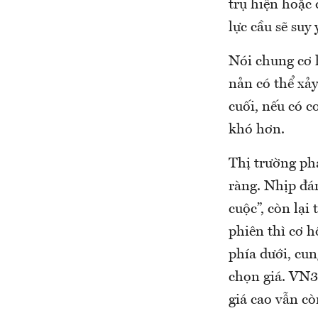
trụ hiện hoặc 
lực cầu sẽ suy 
Nói chung cơ 
nản có thể xảy
cuối, nếu có c
khó hơn.
Thị trường ph
ràng. Nhịp đá
cuộc”, còn lại
phiên thì cơ h
phía dưới, cu
chọn giá. VN30
giá cao vẫn cò