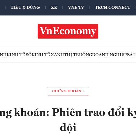
TIÊU & DÙNG
XE
VNE TV
TECH CONNECT
ÍNH
KINH TẾ SỐ
KINH TẾ XANH
THỊ TRƯỜNG
DOANH NGHIỆP
BẤT
CHỨNG KHOÁN
ng khoán: Phiên trao đổi k
dội