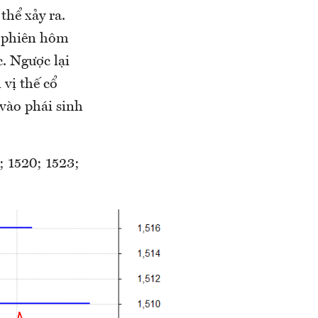
thể xảy ra.
u phiên hôm
c. Ngược lại
 vị thế cổ
vào phái sinh
; 1520; 1523;