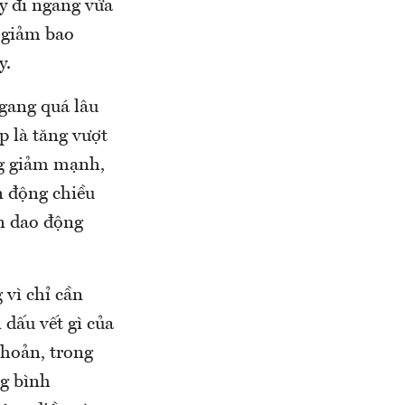
y đi ngang vừa
 giảm bao
y.
ngang quá lâu
p là tăng vượt
ng giảm mạnh,
n động chiều
ần dao động
 vì chỉ cần
dấu vết gì của
khoản, trong
ng bình