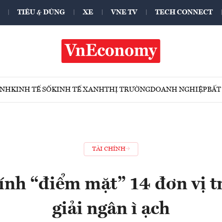
TIÊU & DÙNG
XE
VNE TV
TECH CONNECT
ÍNH
KINH TẾ SỐ
KINH TẾ XANH
THỊ TRƯỜNG
DOANH NGHIỆP
BẤT
TÀI CHÍNH
ính “điểm mặt” 14 đơn vị 
giải ngân ì ạch