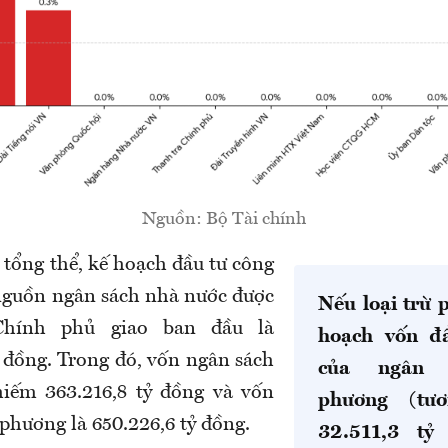
Nguồn: Bộ Tài chính
tổng thể, kế hoạch đầu tư công
nguồn ngân sách nhà nước được
Nếu loại trừ
Chính phủ giao
ban đầu
là
hoạch vốn đ
ỷ đồng
.
T
rong đó
,
vốn ngân sách
của ngân 
hiếm 363.216,8 tỷ đồng và vốn
phương (tư
phương là 650.226,6 tỷ đồng.
32.511,3 tỷ