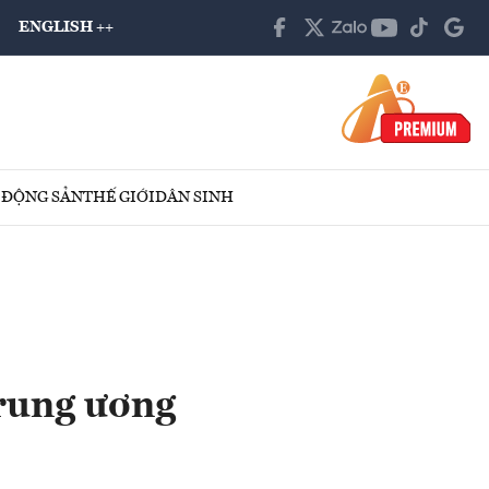
ENGLISH ++
 ĐỘNG SẢN
THẾ GIỚI
DÂN SINH
trung ương