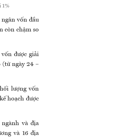
i 1%
i ngân vốn đầu
ẫn còn chậm so
 vốn được giải
ó (từ ngày 24 –
hối lượng vốn
 kế hoạch được
, ngành và địa
ương và 16 địa