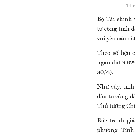
14 
Bộ Tài chính 
tư công tính 
với yêu cầu đặ
Theo số liệu 
ngân đạt 9.629
30/4).
Như vậy,
tín
đầu
tư công
đ
Thủ tướng Chí
Bức tranh giả
phương. Tính 