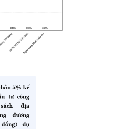
 phần 5% kế
ầu tư công
sách địa
ơng đương
 đồng) dự