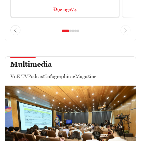
Đọc ngay
Multimedia
VnE TV
Podcast
Infographics
eMagazine