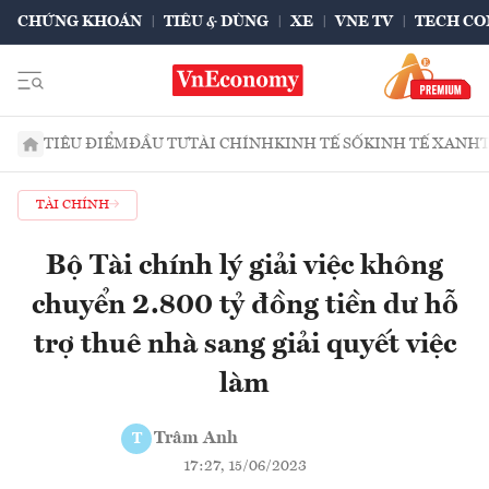
CHỨNG KHOÁN
TIÊU & DÙNG
XE
VNE TV
TECH CO
TIÊU ĐIỂM
ĐẦU TƯ
TÀI CHÍNH
KINH TẾ SỐ
KINH TẾ XANH
TÀI CHÍNH
Bộ Tài chính lý giải việc không
chuyển 2.800 tỷ đồng tiền dư hỗ
trợ thuê nhà sang giải quyết việc
làm
Trâm Anh
T
17:27, 15/06/2023