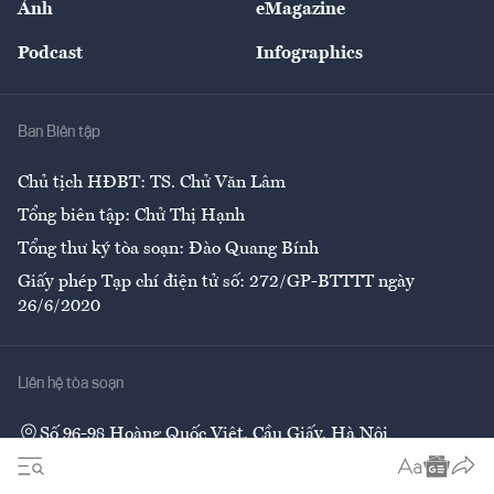
Ảnh
eMagazine
Đẹp +
An sinh
Podcast
Infographics
Giải trí
Y tế
Nhà
Ban Biên tập
Ẩm thực
Chủ tịch HĐBT: TS. Chử Văn Lâm
Tổng biên tập: Chử Thị Hạnh
Tổng thư ký tòa soạn: Đào Quang Bính
Giấy phép Tạp chí điện tử số: 272/GP-BTTTT ngày
26/6/2020
Liên hệ tòa soạn
Số 96-98 Hoàng Quốc Việt, Cầu Giấy, Hà Nội
02437552050