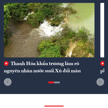
Thanh Hóa khẩn trương làm rõ
nguyên nhân nước suối Xú đổi màu
phí