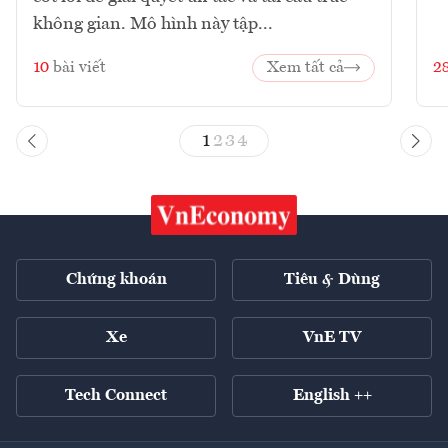
không gian. Mô hình này tập...
10
bài viết
Xem tất cả
2
1
2
3
4
Chứng khoán
Tiêu & Dùng
Xe
VnE TV
Tech Connect
English ++