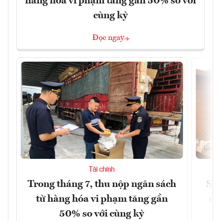
hàng hóa vi phạm tăng gần 50% so với
cùng kỳ
Đọc ngay
Tài chính
Trong tháng 7, thu nộp ngân sách
Sửa
từ hàng hóa vi phạm tăng gần
ca
50% so với cùng kỳ