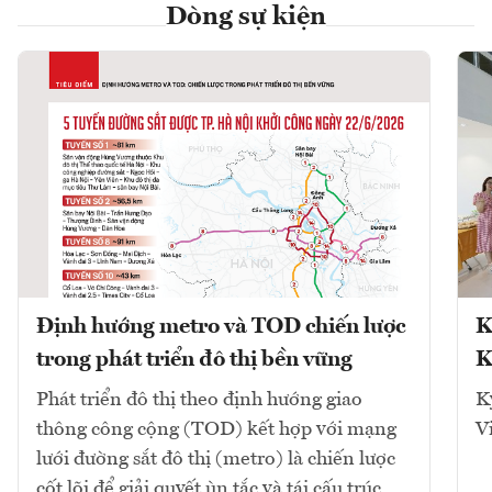
Dòng sự kiện
Định hướng metro và TOD chiến lược
K
trong phát triển đô thị bền vững
K
Phát triển đô thị theo định hướng giao
K
thông công cộng (TOD) kết hợp với mạng
V
lưới đường sắt đô thị (metro) là chiến lược
cốt lõi để giải quyết ùn tắc và tái cấu trúc