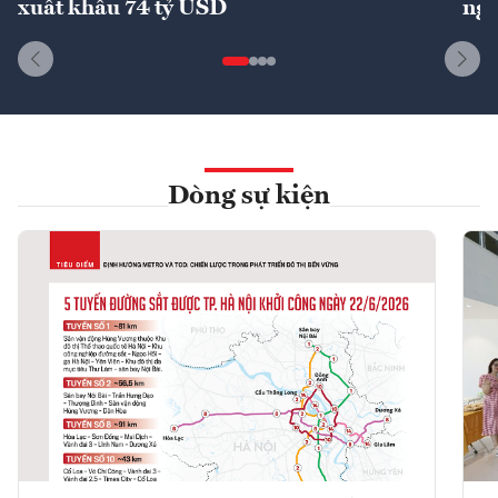
xuất khẩu 74 tỷ USD
ngu
Dòng sự kiện