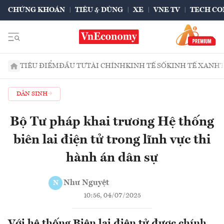
CHỨNG KHOÁN
TIÊU & DÙNG
XE
VNE TV
TECH CO
TIÊU ĐIỂM
ĐẦU TƯ
TÀI CHÍNH
KINH TẾ SỐ
KINH TẾ XANH
DÂN SINH
Bộ Tư pháp khai trương Hệ thống
biên lai điện tử trong lĩnh vực thi
hành án dân sự
Như Nguyệt
N
10:56, 04/07/2025
Với hệ thống Biên lai điện tử được chính