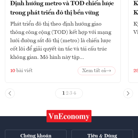
Định hướng metro và TOD chiến lược
K
trong phát triển đô thị bền vững
K
Phát triển đô thị theo định hướng giao
K
thông công cộng (TOD) kết hợp với mạng
V
lưới đường sắt đô thị (metro) là chiến lược
cốt lõi để giải quyết ùn tắc và tái cấu trúc
không gian. Mô hình này tập...
10
bài viết
Xem tất cả
2
1
2
3
4
Chứng khoán
Tiêu & Dùng