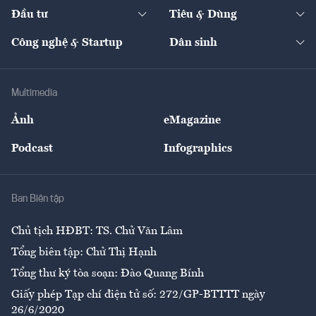
Chuyển động 24h
Đối thoại
The Guide
Video
Đầu tư
Tiêu & Dùng
Quản trị số
Cafe BĐS
Thị trường
Kinh doanh
Kết nối
Tạp chí kinh tế Việt Nam
eMagazine
Nhà đầu tư
Du lịch
Công nghệ & Startup
Dân sinh
Tư vấn
Nông sản
Doanh nhân
Tư vấn Tiêu & Dùng
Infographics
Hạ tầng
Sức khỏe
Khung pháp lý
Doanh nghiệp
Địa phương
Thị trường
Bảo hiểm
Multimedia
Sự kiện
Nhân lực
Ảnh
eMagazine
Đẹp +
An sinh
Podcast
Infographics
Giải trí
Y tế
Nhà
Ban Biên tập
Ẩm thực
Chủ tịch HĐBT: TS. Chử Văn Lâm
Tổng biên tập: Chử Thị Hạnh
Tổng thư ký tòa soạn: Đào Quang Bính
Giấy phép Tạp chí điện tử số: 272/GP-BTTTT ngày
26/6/2020