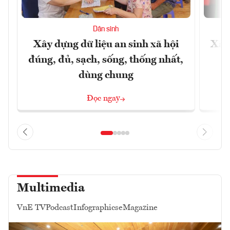
Dân sinh
Xây dựng dữ liệu an sinh xã hội
Xây
đúng, đủ, sạch, sống, thống nhất,
dùng chung
Đọc ngay
Multimedia
VnE TV
Podcast
Infographics
eMagazine