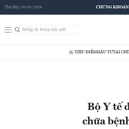
Thứ Bảy, 08/08/2026
CHỨNG KHOÁN
TIÊU ĐIỂM
ĐẦU TƯ
TÀI CH
Bộ Y tế 
chữa bệnh