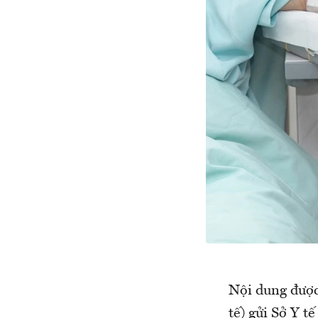
Nội dung được
tế) gửi Sở Y tê