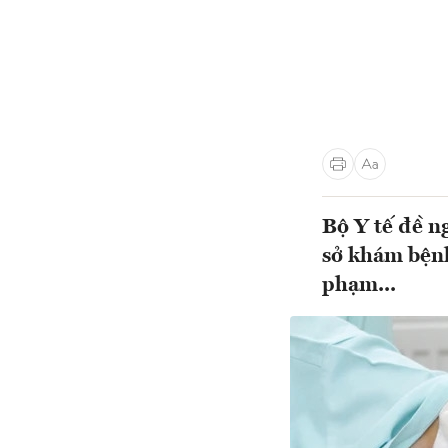
Bộ Y tế đề ng
sở khám bệnh
phạm...