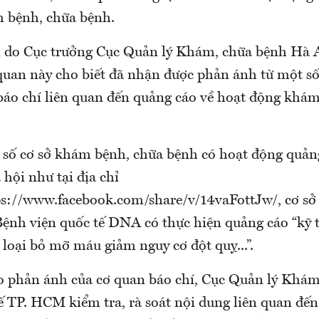
́m bệnh, chữa bệnh.
do Cục trưởng Cục Quản lý Khám, chữa bệnh Hà
an này cho biết đã nhận được phản ánh từ một số
 báo chí liên quan đến quảng cáo về hoạt động khá
số cơ sở khám bệnh, chữa bệnh có hoạt động quảng
ội như tại địa chỉ
s://www.facebook.com/share/v/14vaFottJw/, cơ sở 
Bệnh viện quốc tế DNA có thực hiện quảng cáo “kỹ 
loại bỏ mỡ máu giảm nguy cơ đột quỵ...”.
eo phản ánh của cơ quan báo chí, Cục Quản lý Kh
tế TP. HCM kiểm tra, rà soát nội dung liên quan đến