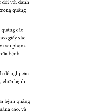
t đối với danh
́ trong quảng
quảng cáo
heo giấy xác
với sai phạm.
, chữa bệnh
 đề nghị các
h, chữa bệnh
ữa bệnh quảng
uảng cáo, và