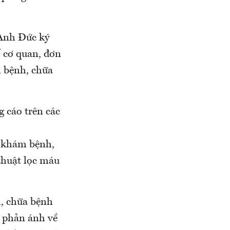
 Anh Đức ký
 cơ quan, đơn
m bệnh, chữa
 cáo trên các
khám bệnh,
thuật lọc máu
ám, chữa bệnh
 phản ánh về