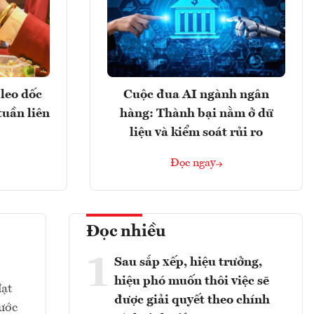
leo dốc
Cuộc đua AI ngành ngân
tuần liên
hàng: Thành bại nằm ở dữ
liệu và kiểm soát rủi ro
Đọc ngay
Đọc nhiều
1
Sau sắp xếp, hiệu trưởng,
hiệu phó muốn thôi việc sẽ
đạt
được giải quyết theo chính
ước