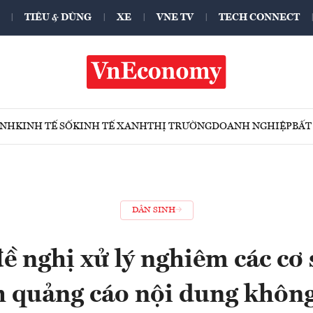
TIÊU & DÙNG
XE
VNE TV
TECH CONNECT
ÍNH
KINH TẾ SỐ
KINH TẾ XANH
THỊ TRƯỜNG
DOANH NGHIỆP
BẤT
DÂN SINH
đề nghị xử lý nghiêm các cơ
 quảng cáo nội dung khôn