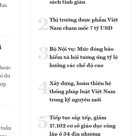
sách tinh giản
đưa
2
Thị trường dược phẩm Việt
Nam chạm mốc 7 tỷ USD
i
3
Bộ Nội vụ: Mức đóng bảo
hiểm xã hội tương ứng tỷ lệ
hưởng các chế độ cao
 hoặc
ôi dư
4
Xây dựng, hoàn thiện hệ
hợp
thống pháp luật Việt Nam
trong kỷ nguyên mới
5
Tiếp tục sắp xếp, giảm
17.102 cơ sở giáo dục công
 tuần
lập ở 34 địa phương