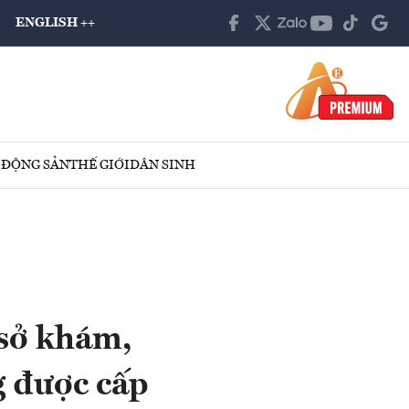
ENGLISH ++
 ĐỘNG SẢN
THẾ GIỚI
DÂN SINH
 sở khám,
g được cấp