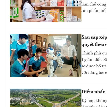
làm chủ công 
sản phẩm tiếp
Sau sắp xếp
quyết theo 
Chính phủ quy
1 giám đốc. S
sẽ được bố trí
với năng lực 
Điểm nhấn k
Kỳ họp không 