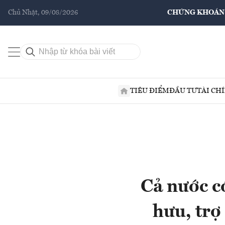
Chủ Nhật, 09/08/2026
CHỨNG KHOÁN
TIÊU ĐIỂM
ĐẦU TƯ
TÀI CH
Cả nước c
hưu, trợ