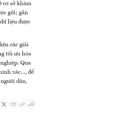
00 cơ sở khám
ược gửi; gần
 dữ liệu được
iện các giải
g tối ưu hóa
h nghiệp. Qua
chính xác…, để
o người dân,