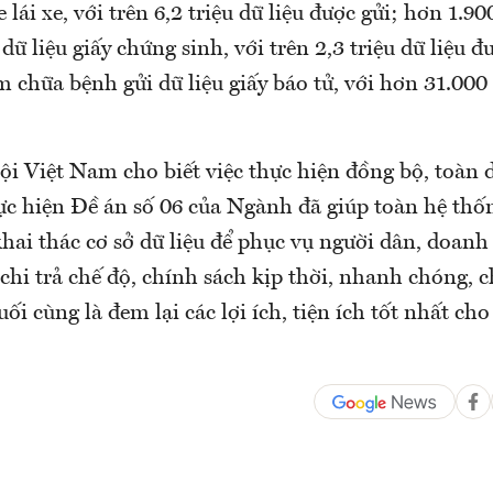
lái xe, với trên 6,2 triệu dữ liệu được gửi; hơn 1.9
dữ liệu giấy chứng sinh, với trên 2,3 triệu dữ liệu đ
 chữa bệnh gửi dữ liệu giấy báo tử, với hơn 31.000
i Việt Nam cho biết việc thực hiện đồng bộ, toàn d
ực hiện Đề án số 06 của Ngành đã giúp toàn hệ thốn
khai thác cơ sở dữ liệu để phục vụ người dân, doan
, chi trả chế độ, chính sách kịp thời, nhanh chóng, 
uối cùng là đem lại các lợi ích, tiện ích tốt nhất ch