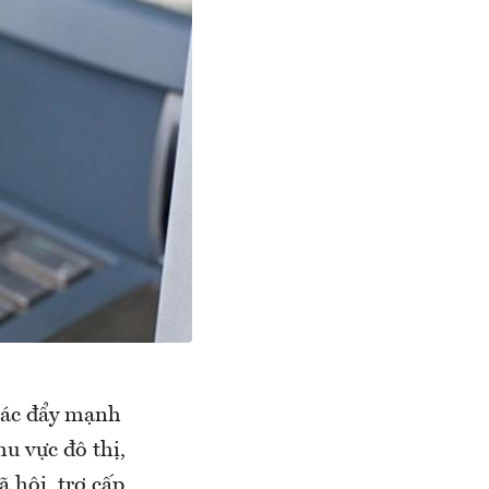
 tác đẩy mạnh
hu vực đô thị,
 hội, trợ cấp