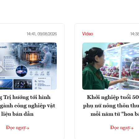
Video
14:41, 09/08/2026
14:3
 Trị hướng tới hình
Khởi nghiệp tuổi 50
gành công nghiệp vật
phụ nữ nông thôn thu
liệu bán dẫn
mỗi năm từ "hoa b
Đọc ngay
Đọc ngay