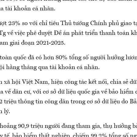
ua tài khoản cá nhân.
ượt 23% so với chỉ tiêu Thủ tướng Chính phủ giao t
g về việc phê duyệt Đề án phát triển thanh toán k
Nam giai đoạn 2021-2025.
 toàn quốc đã có hơn 80% tổng số người hưởng lươn
ội hằng tháng qua tài khoản cá nhân.
xã hội Việt Nam, hiện công tác kết nối, chia sẻ dữ 
ia về dân cư, với cơ sở dữ liệu quốc gia về bảo hiểm 
 triệu thông tin công dân trong cơ sở dữ liệu do B
 lý.
khoảng 90,9 triệu người đang tham gia, thụ hưởng 
y tế, bảo hiểm thất nghiệp, chiếm 99,2% tổng số n