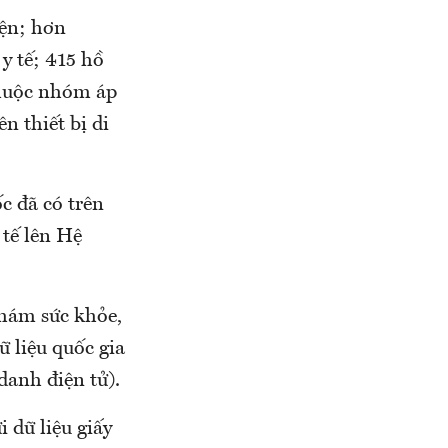
yện; hơn
y tế; 415 hồ
thuộc nhóm áp
n thiết bị di
c đã có trên
 tế lên Hệ
khám sức khỏe,
ữ liệu quốc gia
danh điện tử).
 dữ liệu giấy