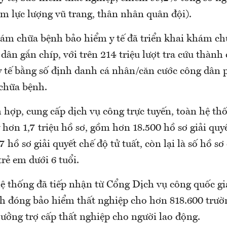
m lực lượng vũ trang, thân nhân quân đội).
ám chữa bệnh bảo hiểm y tế đã triển khai khám c
dân gắn chíp, với trên 214 triệu lượt tra cứu thành
y tế bằng số định danh cá nhân/căn cước công dân 
chữa bệnh.
h hợp, cung cấp dịch vụ công trực tuyến, toàn hệ t
ý hơn 1,7 triệu hồ sơ, gồm hơn 18.500 hồ sơ giải quy
7 hồ sơ giải quyết chế độ tử tuất, còn lại là số hồ sơ
trẻ em dưới 6 tuổi.
hệ thống đã tiếp nhận từ Cổng Dịch vụ công quốc gi
ình đóng bảo hiểm thất nghiệp cho hơn 818.600 trườ
hưởng trợ cấp thất nghiệp cho người lao động.