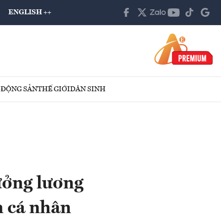
ENGLISH ++
 ĐỘNG SẢN
THẾ GIỚI
DÂN SINH
ưởng lương
n cá nhân