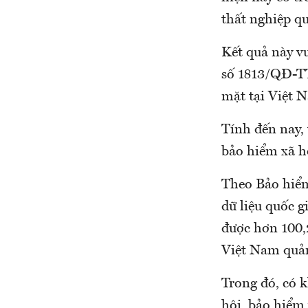
thất nghiệp q
Kết quả này v
số 1813/QĐ-TT
mặt tại Việt 
Tính đến nay,
bảo hiểm xã h
Theo Bảo hiểm 
dữ liệu quốc g
được hơn 100,2
Việt Nam quản
Trong đó, có 
hội, bảo hiểm 