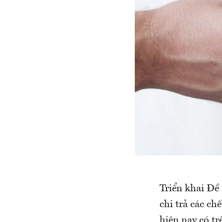
Triển khai Đề
chi trả các ch
hiện nay có t