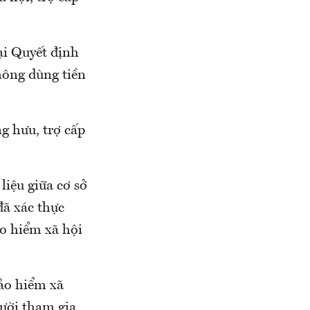
ại Quyết định
hông dùng tiền
g hưu, trợ cấp
liệu giữa cơ sở
đã xác thực
ảo hiểm xã hội
bảo hiểm xã
gười tham gia