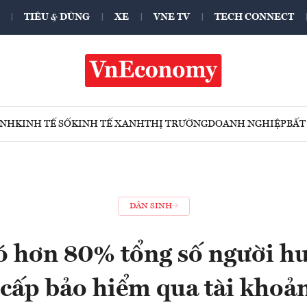
TIÊU & DÙNG
XE
VNE TV
TECH CONNECT
ÍNH
KINH TẾ SỐ
KINH TẾ XANH
THỊ TRƯỜNG
DOANH NGHIỆP
BẤT
DÂN SINH
ó hơn 80% tổng số người h
 cấp bảo hiểm qua tài khoả