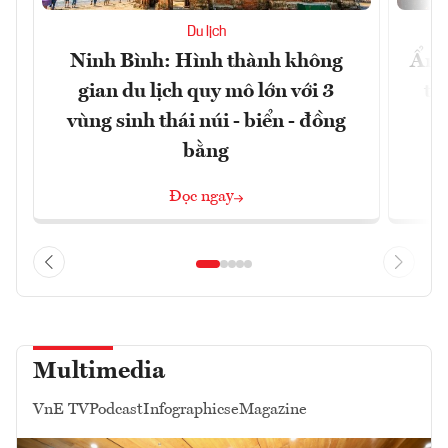
Du lịch
Ninh Bình: Hình thành không
Ẩm 
gian du lịch quy mô lớn với 3
tê
vùng sinh thái núi - biển - đồng
bằng
Đọc ngay
Multimedia
VnE TV
Podcast
Infographics
eMagazine