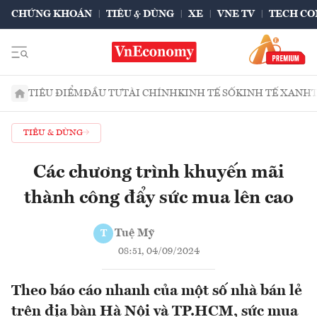
CHỨNG KHOÁN
TIÊU & DÙNG
XE
VNE TV
TECH CO
TIÊU ĐIỂM
ĐẦU TƯ
TÀI CHÍNH
KINH TẾ SỐ
KINH TẾ XANH
TIÊU & DÙNG
Các chương trình khuyến mãi
thành công đẩy sức mua lên cao
Tuệ Mỹ
T
08:51, 04/09/2024
Theo báo cáo nhanh của một số nhà bán lẻ
trên địa bàn Hà Nội và TP.HCM, sức mua