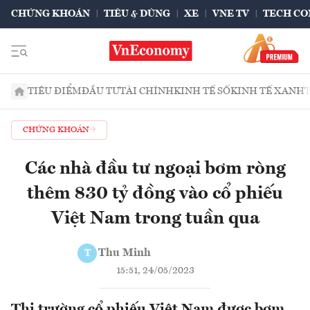
CHỨNG KHOÁN
TIÊU & DÙNG
XE
VNE TV
TECH CO
TIÊU ĐIỂM
ĐẦU TƯ
TÀI CHÍNH
KINH TẾ SỐ
KINH TẾ XANH
CHỨNG KHOÁN
Các nhà đầu tư ngoại bơm ròng
thêm 830 tỷ đồng vào cổ phiếu
Việt Nam trong tuần qua
Thu Minh
T
15:51, 24/05/2023
Thị trường cổ phiếu Việt Nam được bơm