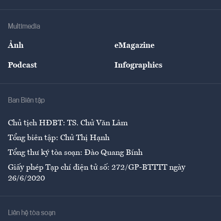
Hạ tầng
Sức khỏe
Khung pháp lý
Doanh nghiệp
Địa phương
Thị trường
Bảo hiểm
Multimedia
Sự kiện
Nhân lực
Ảnh
eMagazine
Đẹp +
An sinh
Podcast
Infographics
Giải trí
Y tế
Nhà
Ban Biên tập
Ẩm thực
Chủ tịch HĐBT: TS. Chử Văn Lâm
Tổng biên tập: Chử Thị Hạnh
Tổng thư ký tòa soạn: Đào Quang Bính
Giấy phép Tạp chí điện tử số: 272/GP-BTTTT ngày
26/6/2020
Liên hệ tòa soạn