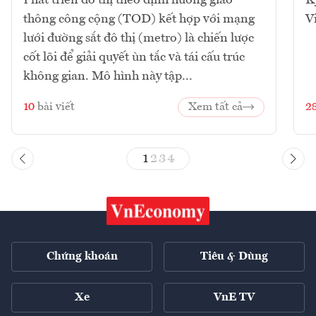
Phát triển đô thị theo định hướng giao
K
thông công cộng (TOD) kết hợp với mạng
V
lưới đường sắt đô thị (metro) là chiến lược
cốt lõi để giải quyết ùn tắc và tái cấu trúc
không gian. Mô hình này tập...
10
bài viết
Xem tất cả
2
1
2
3
4
Chứng khoán
Tiêu & Dùng
Xe
VnE TV