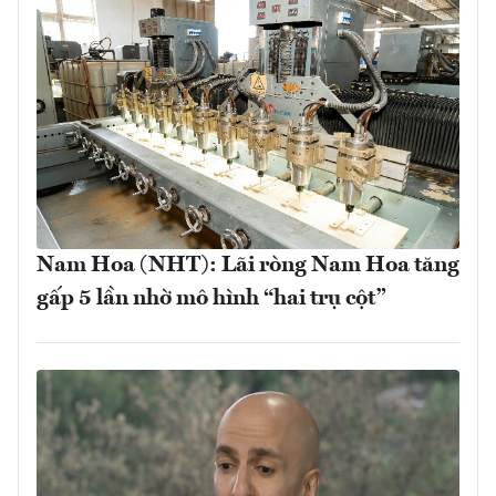
Nam Hoa (NHT): Lãi ròng Nam Hoa tăng
gấp 5 lần nhờ mô hình “hai trụ cột”