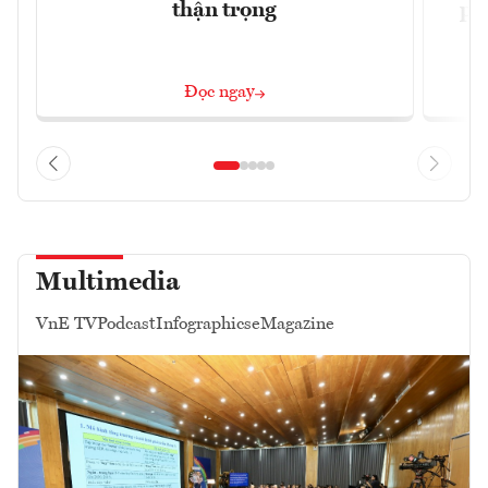
thận trọng
ph
Đọc ngay
Multimedia
VnE TV
Podcast
Infographics
eMagazine