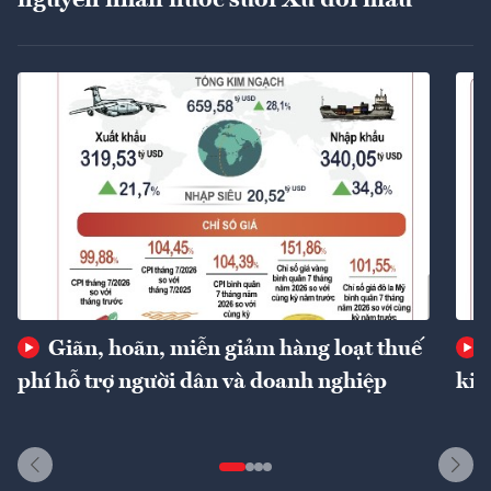
nguyên nhân nước suối Xú đổi màu
Giãn, hoãn, miễn giảm hàng loạt thuế
phí hỗ trợ người dân và doanh nghiệp
kin