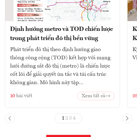
Định hướng metro và TOD chiến lược
K
trong phát triển đô thị bền vững
K
Phát triển đô thị theo định hướng giao
K
thông công cộng (TOD) kết hợp với mạng
V
lưới đường sắt đô thị (metro) là chiến lược
cốt lõi để giải quyết ùn tắc và tái cấu trúc
không gian. Mô hình này tập...
10
bài viết
Xem tất cả
2
1
2
3
4