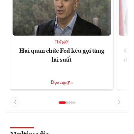
Thế giới
Hai quan chức Fed kêu gọi tăng
Chí
lãi suất
đã 
Đọc ngay