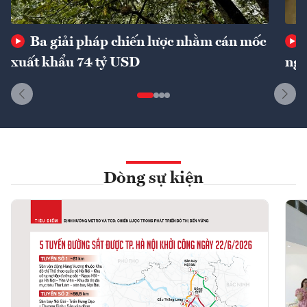
Ba giải pháp chiến lược nhằm cán mốc
xuất khẩu 74 tỷ USD
ngu
Dòng sự kiện