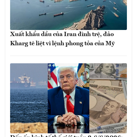
Xuất khẩu dầu của Iran đình trệ, đảo
Kharg tê liệt vì lệnh phong tỏa của Mỹ