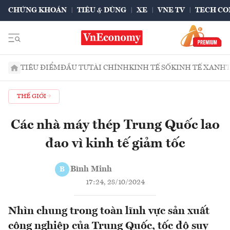
CHỨNG KHOÁN
TIÊU & DÙNG
XE
VNE TV
TECH CO
TIÊU ĐIỂM
ĐẦU TƯ
TÀI CHÍNH
KINH TẾ SỐ
KINH TẾ XANH
THẾ GIỚI
Các nhà máy thép Trung Quốc lao
đao vì kinh tế giảm tốc
Bình Minh
B
17:24, 28/10/2024
Nhìn chung trong toàn lĩnh vực sản xuất
công nghiệp của Trung Quốc, tốc độ suy