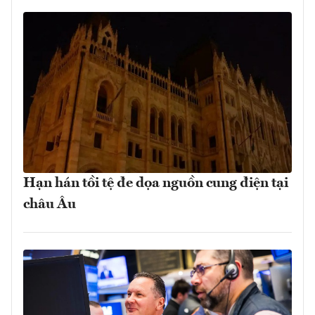
Hạn hán tồi tệ đe dọa nguồn cung điện tại
châu Âu