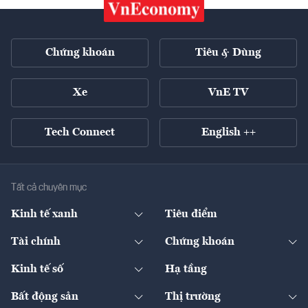
Chứng khoán
Tiêu & Dùng
Xe
VnE TV
Tech Connect
English ++
Tất cả chuyên mục
Kinh tế xanh
Tiêu điểm
Chuyển động xanh
Tài chính
Chứng khoán
Pháp lý
Ngân hàng
Doanh nghiệp niêm yết
Kinh tế số
Hạ tầng
Thương hiệu xanh
Thị trường vốn
Thị trường
Sản phẩm - Thị trường
Bất động sản
Thị trường
Diễn đàn