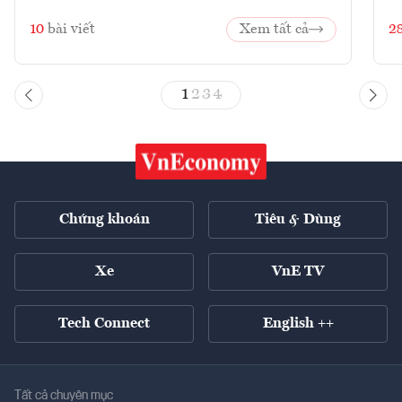
10
bài viết
Xem tất cả
2
1
2
3
4
Chứng khoán
Tiêu & Dùng
Xe
VnE TV
Tech Connect
English ++
Tất cả chuyên mục