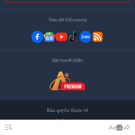
Theo dõi VnEconomy
Đặt mua ấn phẩm
Bản quyền thuộc về
VnEconomy
Tạp chí điện tử của Hội Khoa học Kinh tế Việt Nam