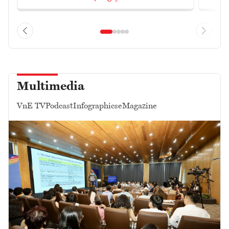
Multimedia
VnE TV
Podcast
Infographics
eMagazine