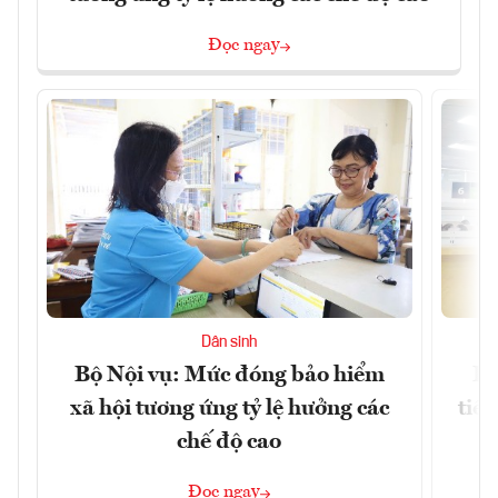
Đọc ngay
Dân sinh
Bộ Nội vụ: Mức đóng bảo hiểm
Bộ
xã hội tương ứng tỷ lệ hưởng các
tiề
chế độ cao
Đọc ngay