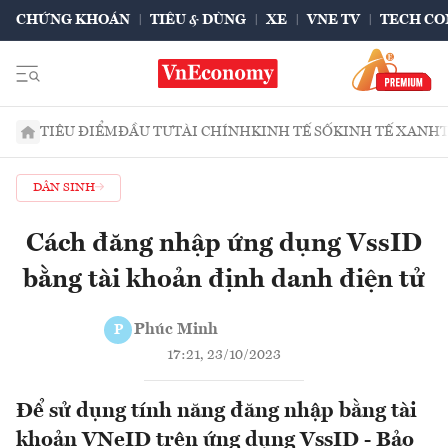
CHỨNG KHOÁN
TIÊU & DÙNG
XE
VNE TV
TECH CO
TIÊU ĐIỂM
ĐẦU TƯ
TÀI CHÍNH
KINH TẾ SỐ
KINH TẾ XANH
DÂN SINH
Cách đăng nhập ứng dụng VssID
bằng tài khoản định danh điện tử
Phúc Minh
P
17:21, 23/10/2023
Để sử dụng tính năng đăng nhập bằng tài
khoản VNeID trên ứng dụng VssID - Bảo