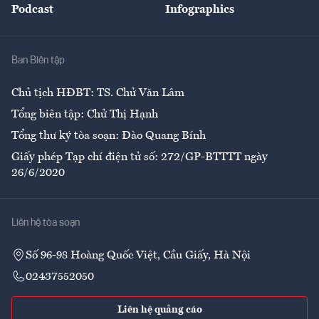
Podcast
Infographics
Giải trí
Y tế
Nhà
Ban Biên tập
Ẩm thực
Chủ tịch HĐBT: TS. Chử Văn Lâm
Tổng biên tập: Chử Thị Hạnh
Tổng thư ký tòa soạn: Đào Quang Bính
Giấy phép Tạp chí điện tử số: 272/GP-BTTTT ngày
26/6/2020
Liên hệ tòa soạn
Số 96-98 Hoàng Quốc Việt, Cầu Giấy, Hà Nội
02437552050
Liên hệ quảng cáo