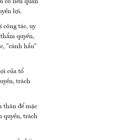
i có liên quan
yền lợi.
í công tác, uy
ó thẩm quyền,
c, "cánh hẩu"
ợi của tổ
quyền, trách
ản thân để mặc
ẩm quyền, trách