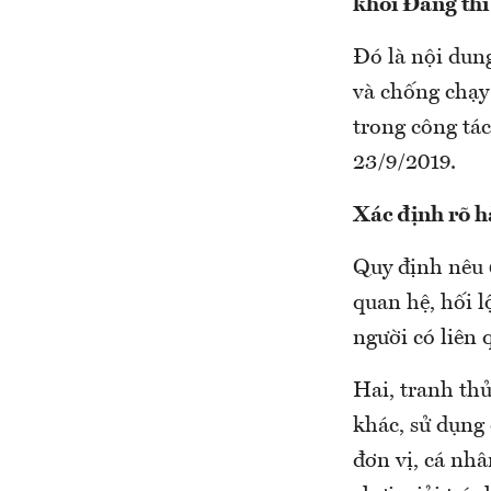
khỏi Đảng thì
Đó là nội dung
và chống chạy 
trong công tác
23/9/2019.
Xác định rõ h
Quy định nêu 6
quan hệ, hối 
người có liên 
Hai, tranh thủ
khác, sử dụng
đơn vị, cá nhâ