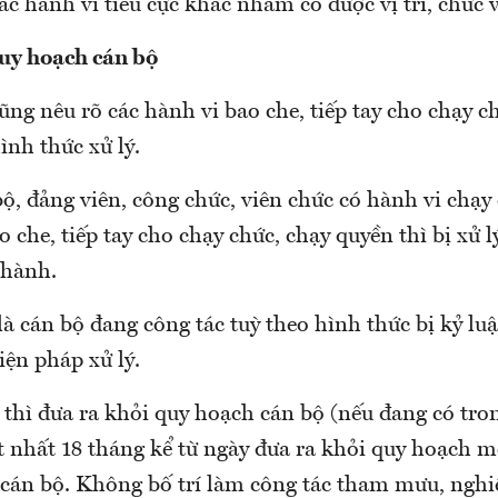
ác hành vi tiêu cực khác nhằm có được vị trí, chức v
uy hoạch cán bộ
ũng nêu rõ các hành vi bao che, tiếp tay cho chạy c
ình thức xử lý.
ộ, đảng viên, công chức, viên chức có hành vi chạy
 che, tiếp tay cho chạy chức, chạy quyền thì bị xử l
 hành.
là cán bộ đang công tác tuỳ theo hình thức bị kỷ luậ
ện pháp xử lý.
 thì đưa ra khỏi quy hoạch cán bộ (nếu đang có tro
ít nhất 18 tháng kể từ ngày đưa ra khỏi quy hoạch 
 cán bộ. Không bố trí làm công tác tham mưu, nghiệ