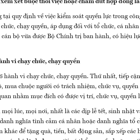
 xem xét buộc thôi việc hoặc chấm dứt hợp đồng l
 tại quy định về việc kiểm soát quyền lực trong côn
chức, chạy quyền, áp dụng đối với tổ chức, cá nhân
 cán bộ vừa được Bộ Chính trị ban hành, có hiệu lự
ành vi chạy chức, chạy quyền
 hành vi chạy chức, chạy quyền. Thứ nhất, tiếp cận,
lộ, mua chuộc người có trách nhiệm, chức vụ, quyền
quan nhằm mục đích có được vị trí, chức vụ, quyền l
 mọi lúc, mọi nơi, nhất là các dịp lễ tết, sinh nhật v
 danh nghĩa tình cảm cá nhân hoặc danh nghĩa tổ c
n khác để tặng quà, tiền, bất động sản, sắp xếp các 