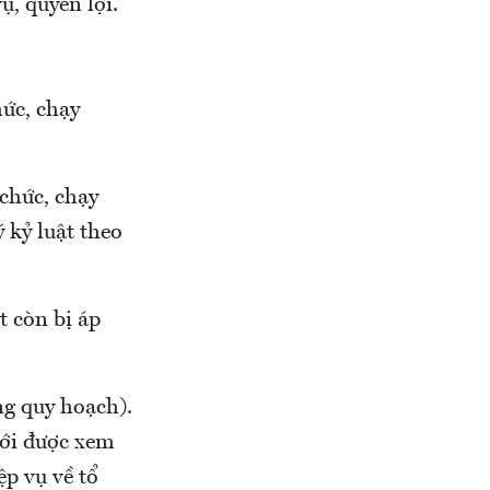
ụ, quyền lợi.
hức, chạy
 chức, chạy
ý kỷ luật theo
t còn bị áp
ng quy hoạch).
mới được xem
p vụ về tổ