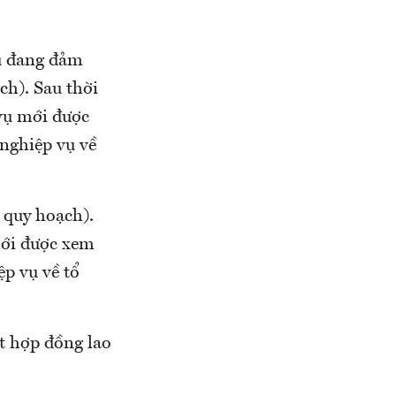
vụ đang đảm
ch). Sau thời
 vụ mới được
nghiệp vụ về
 quy hoạch).
mới được xem
p vụ về tổ
ứt hợp đồng lao