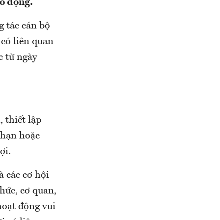
ao động.
g tác cán bộ
 có liên quan
c từ ngày
 thiết lập
 hạn hoặc
ợi.
à các cơ hội
hức, cơ quan,
hoạt động vui