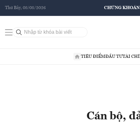
Thứ Bảy, 08/08/2026
CHỨNG KHOÁN
TIÊU ĐIỂM
ĐẦU TƯ
TÀI CH
Cán bộ, đả