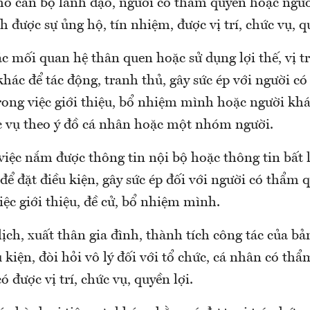
 cho cán bộ lãnh đạo, người có thẩm quyền hoặc ngườ
được sự ủng hộ, tín nhiệm, được vị trí, chức vụ, qu
ác mối quan hệ thân quen hoặc sử dụng lợi thế, vị tr
khác để tác động, tranh thủ, gây sức ép với người c
rong việc giới thiệu, bổ nhiệm mình hoặc người khá
ức vụ theo ý đồ cá nhân hoặc một nhóm người.
việc nắm được thông tin nội bộ hoặc thông tin bất l
để đặt điều kiện, gây sức ép đối với người có thẩm 
ệc giới thiệu, đề cử, bổ nhiệm mình.
ịch, xuất thân gia đình, thành tích công tác của b
ều kiện, đòi hỏi vô lý đối với tổ chức, cá nhân có th
được vị trí, chức vụ, quyền lợi.