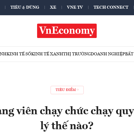
TIÊU & DÙNG
XE
VNE TV
TECH CONNECT
ÍNH
KINH TẾ SỐ
KINH TẾ XANH
THỊ TRƯỜNG
DOANH NGHIỆP
BẤT
TIÊU ĐIỂM
ng viên chạy chức chạy quy
lý thế nào?