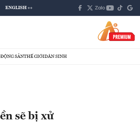
ENGLISH ++
 ĐỘNG SẢN
THẾ GIỚI
DÂN SINH
ền sẽ bị xử