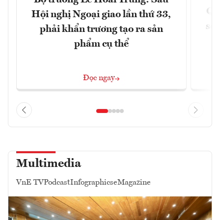
Qu
Hội nghị Ngoại giao lần thứ 33,
soá
phải khẩn trương tạo ra sản
phẩm cụ thể
Đọc ngay
Multimedia
VnE TV
Podcast
Infographics
eMagazine