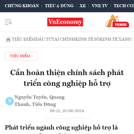
CHỨNG KHOÁN
TIÊU & DÙNG
XE
VNE TV
TECH CO
TIÊU ĐIỂM
ĐẦU TƯ
TÀI CHÍNH
KINH TẾ SỐ
KINH TẾ XANH
TIÊU ĐIỂM
Cần hoàn thiện chính sách phát
triển công nghiệp hỗ trợ
Nguyễn Tuyến, Quang
N
Thanh, Tiến Dũng
09:12, 10/06/2024
Phát triển ngành công nghiệp hỗ trợ là